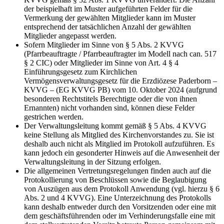
der beispielhaft im Muster aufgeführten Felder für die
Vermerkung der gewählten Mitglieder kann im Muster
entsprechend der tatsächlichen Anzahl der gewählten
Mitglieder angepasst werden.
Sofern Mitglieder im Sinne von § 5 Abs. 2 KVVG
(Pfarrbeauftragte / Pfarrbeauftragter im Modell nach can. 517
§ 2 CIC) oder Mitglieder im Sinne von Art. 4 § 4
Einführungsgesetz zum Kirchlichen
Vermögensverwaltungsgesetz für die Erzdiözese Paderborn –
KVVG – (EG KVVG PB) vom 10. Oktober 2024 (aufgrund
besonderen Rechtstitels Berechtigte oder die von ihnen
Ernannten) nicht vorhanden sind, können diese Felder
gestrichen werden.
Der Verwaltungsleitung kommt gemäß § 5 Abs. 4 KVVG
keine Stellung als Mitglied des Kirchenvorstandes zu. Sie ist
deshalb auch nicht als Mitglied im Protokoll aufzuführen. Es
kann jedoch ein gesonderter Hinweis auf die Anwesenheit der
Verwaltungsleitung in der Sitzung erfolgen.
Die allgemeinen Vertretungsregelungen finden auch auf die
Protokollierung von Beschlüssen sowie die Beglaubigung
von Auszügen aus dem Protokoll Anwendung (vgl. hierzu § 6
Abs. 2 und 4 KVVG). Eine Unterzeichnung des Protokolls
kann deshalb entweder durch den Vorsitzenden oder eine mit
dem geschäftsführenden oder im Verhinderungsfalle eine mit