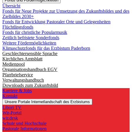
Fonds und Fördermöglichkeiten
Übersicht
Fonds für Neue Projekte zur Umsetzung des Zukunftsbildes und des
Zielbildes 2030+
Fonds für Entwicklung Pastoraler Orte und Gelegenheiten
Flüchtlingsfonds
Fonds für christliche Popularmusik
Zeitlich befristete Sonderfonds
Weitere Fördermöglichkeiten
Klimaschutzfonds für das Erzbistum Paderborn
Geschlechtersensible Sprache
Kirchliches Amtsblatt
Medienpool
Organisationshandbuch EGV
Pfarrbriefservice
Verwaltungshandbuch
Downloads zum Zukunftsbild
Karriere & Jobs
Kontakt
Unsere Portale
Internetlandschaft des Erzbistums
Libori TV
Wir-Portal
wir.desk
Schule und Hochschule
Pastorale Informationen