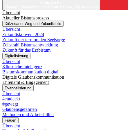
Strategische
Themen
Engagement, Pastorale Räume, Digitalisierung
Übersicht
Aktueller Bistumsprozess
Diözesaner Weg und Zukunftsbild
Übersicht
Zukunftskonvent 2024
Zukunft der territorialen Seelsorge
Zeitstrahl Bistumsentwicklung
Zukunft für das Erzbistum
Digitalisierung
Übersicht
Künstliche Intelligenz
Bistumskommunikation digital
Digitale Glaubenskommunikation
Ehrenamt & Engagement
Evangelisierung
Übersicht
#entdeckt
#gewagt
Glaubensgefährten
Methoden und Arbeitshilfen
Frauen
Übersicht