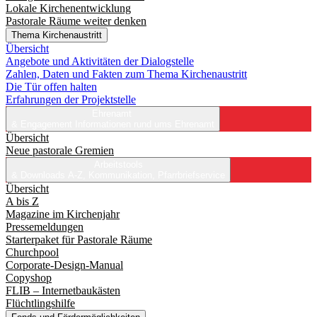
Lokale Kirchenentwicklung
Pastorale Räume weiter denken
Thema Kirchenaustritt
Übersicht
Angebote und Aktivitäten der Dialogstelle
Zahlen, Daten und Fakten zum Thema Kirchenaustritt
Die Tür offen halten
Erfahrungen der Projektstelle
Ehrenamt
& Engagement
Informationen rund ums Ehrenamt
Übersicht
Neue pastorale Gremien
Arbeitstools
& Downloads
A-Z, Kommunikation, Pfarrbriefservice
Übersicht
A bis Z
Magazine im Kirchenjahr
Pressemeldungen
Starterpaket für Pastorale Räume
Churchpool
Corporate-Design-Manual
Copyshop
FLIB – Internetbaukästen
Flüchtlingshilfe