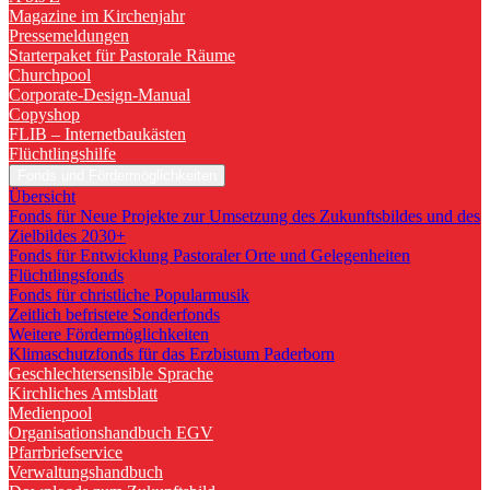
Magazine im Kirchenjahr
Pressemeldungen
Starterpaket für Pastorale Räume
Churchpool
Corporate-Design-Manual
Copyshop
FLIB – Internetbaukästen
Flüchtlingshilfe
Fonds und Fördermöglichkeiten
Übersicht
Fonds für Neue Projekte zur Umsetzung des Zukunftsbildes und des
Zielbildes 2030+
Fonds für Entwicklung Pastoraler Orte und Gelegenheiten
Flüchtlingsfonds
Fonds für christliche Popularmusik
Zeitlich befristete Sonderfonds
Weitere Fördermöglichkeiten
Klimaschutzfonds für das Erzbistum Paderborn
Geschlechtersensible Sprache
Kirchliches Amtsblatt
Medienpool
Organisationshandbuch EGV
Pfarrbriefservice
Verwaltungshandbuch