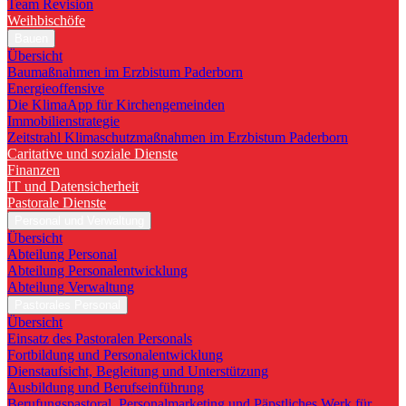
Team Revision
Weihbischöfe
Bauen
Übersicht
Baumaßnahmen im Erzbistum Paderborn
Energieoffensive
Die KlimaApp für Kirchengemeinden
Immobilienstrategie
Zeitstrahl Klimaschutzmaßnahmen im Erzbistum Paderborn
Caritative und soziale Dienste
Finanzen
IT und Datensicherheit
Pastorale Dienste
Personal und Verwaltung
Übersicht
Abteilung Personal
Abteilung Personalentwicklung
Abteilung Verwaltung
Pastorales Personal
Übersicht
Einsatz des Pastoralen Personals
Fortbildung und Personalentwicklung
Dienstaufsicht, Begleitung und Unterstützung
Ausbildung und Berufseinführung
Berufungspastoral, Personalmarketing und Päpstliches Werk für