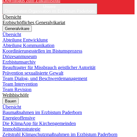
Downloads zum Zukunftsbild
Unsere
Organisation
Organisation im Erzbistum Paderborn
Übersicht
Erzbischöfliches Generalvikariat
Generalvikare
Übersicht
Abteilung Entwicklung
Abteilung Kommunikation
Koordinierungsstellen im Bistumsprozess
Diözesanmuseum
Erzbistumsarchiv
Beauftragter für Missbrauch geistlicher Autorität
Prävention sexualisierte Gewalt
Team Dialog- und Beschwerdemanagement
Team Intervention
Team Revision
Weihbischöfe
Bauen
Übersicht
Baumaßnahmen im Erzbistum Paderborn
Energieoffensive
Die KlimaApp für Kirchengemeinden
Immobilienstrategie
Zeitstrahl Klimaschutzmaßnahmen im Erzbistum Paderborn