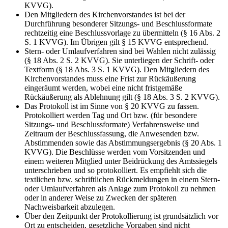
KVVG).
Den Mitgliedern des Kirchenvorstandes ist bei der
Durchführung besonderer Sitzungs- und Beschlussformate
rechtzeitig eine Beschlussvorlage zu übermitteln (§ 16 Abs. 2
S. 1 KVVG). Im Übrigen gilt § 15 KVVG entsprechend.
Stern- oder Umlaufverfahren sind bei Wahlen nicht zulässig
(§ 18 Abs. 2 S. 2 KVVG). Sie unterliegen der Schrift- oder
Textform (§ 18 Abs. 3 S. 1 KVVG). Den Mitgliedern des
Kirchenvorstandes muss eine Frist zur Rückäußerung
eingeräumt werden, wobei eine nicht fristgemäße
Rückäußerung als Ablehnung gilt (§ 18 Abs. 3 S. 2 KVVG).
Das Protokoll ist im Sinne von § 20 KVVG zu fassen.
Protokolliert werden Tag und Ort bzw. (für besondere
Sitzungs- und Beschlussformate) Verfahrensweise und
Zeitraum der Beschlussfassung, die Anwesenden bzw.
Abstimmenden sowie das Abstimmungsergebnis (§ 20 Abs. 1
KVVG). Die Beschlüsse werden vom Vorsitzenden und
einem weiteren Mitglied unter Beidrückung des Amtssiegels
unterschrieben und so protokolliert. Es empfiehlt sich die
textlichen bzw. schriftlichen Rückmeldungen in einem Stern-
oder Umlaufverfahren als Anlage zum Protokoll zu nehmen
oder in anderer Weise zu Zwecken der späteren
Nachweisbarkeit abzulegen.
Über den Zeitpunkt der Protokollierung ist grundsätzlich vor
Ort zu entscheiden, gesetzliche Vorgaben sind nicht