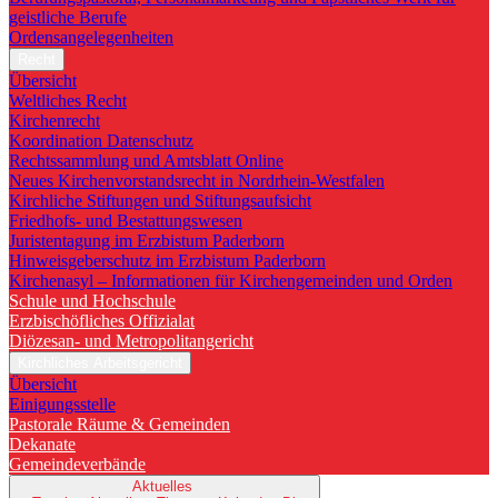
geistliche Berufe
Ordensangelegenheiten
Recht
Übersicht
Weltliches Recht
Kirchenrecht
Koordination Datenschutz
Rechtssammlung und Amtsblatt Online
Neues Kirchenvorstandsrecht in Nordrhein-Westfalen
Kirchliche Stiftungen und Stiftungsaufsicht
Friedhofs- und Bestattungswesen
Juristentagung im Erzbistum Paderborn
Hinweisgeberschutz im Erzbistum Paderborn
Kirchenasyl – Informationen für Kirchengemeinden und Orden
Schule und Hochschule
Erzbischöfliches Offizialat
Diözesan- und Metropolitangericht
Kirchliches Arbeitsgericht
Übersicht
Einigungsstelle
Pastorale Räume & Gemeinden
Dekanate
Gemeindeverbände
Aktuelles