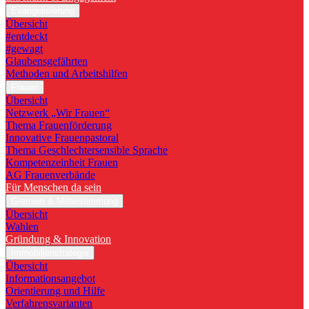
Evangelisierung
Übersicht
#entdeckt
#gewagt
Glaubensgefährten
Methoden und Arbeitshilfen
Frauen
Übersicht
Netzwerk „Wir Frauen“
Thema Frauenförderung
Innovative Frauenpastoral
Thema Geschlechtersensible Sprache
Kompetenzeinheit Frauen
AG Frauenverbände
Für Menschen da sein
Gremien & Mitbestimmung
Übersicht
Wahlen
Gründung & Innovation
Immobilienstrategie
Übersicht
Informationsangebot
Orientierung und Hilfe
Verfahrensvarianten