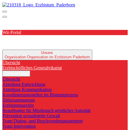
Wir-Portal
Unsere
Organisation
Organisation im Erzbistum Paderborn
Übersicht
Erzbischöfliches Generalvikariat
Generalvikare
Übersicht
Abteilung Entwicklung
Abteilung Kommunikation
Koordinierungsstellen im Bistumsprozess
Diözesanmuseum
Erzbistumsarchiv
Beauftragter für Missbrauch geistlicher Autorität
Prävention sexualisierte Gewalt
Team Dialog- und Beschwerdemanagement
Team Intervention