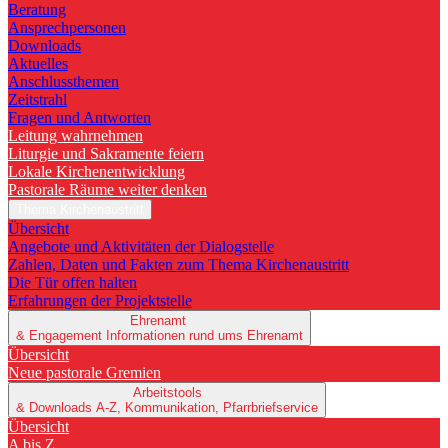
Beratung
Ansprechpersonen
Downloads
Aktuelles
Anschlussthemen
Zeitstrahl
Fragen und Antworten
Leitung wahrnehmen
Liturgie und Sakramente feiern
Lokale Kirchenentwicklung
Pastorale Räume weiter denken
Thema Kirchenaustritt
Übersicht
Angebote und Aktivitäten der Dialogstelle
Zahlen, Daten und Fakten zum Thema Kirchenaustritt
Die Tür offen halten
Erfahrungen der Projektstelle
Ehrenamt
& Engagement
Informationen rund ums Ehrenamt
Übersicht
Neue pastorale Gremien
Arbeitstools
& Downloads
A-Z, Kommunikation, Pfarrbriefservice
Übersicht
A bis Z