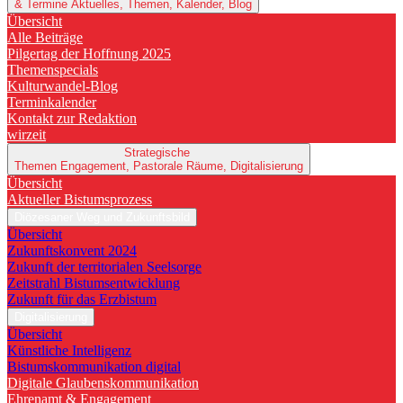
& Termine
Aktuelles, Themen, Kalender, Blog
Übersicht
Alle Beiträge
Pilgertag der Hoffnung 2025
Themenspecials
Kulturwandel-Blog
Terminkalender
Kontakt zur Redaktion
wirzeit
Strategische
Themen
Engagement, Pastorale Räume, Digitalisierung
Übersicht
Aktueller Bistumsprozess
Diözesaner Weg und Zukunftsbild
Übersicht
Zukunftskonvent 2024
Zukunft der territorialen Seelsorge
Zeitstrahl Bistumsentwicklung
Zukunft für das Erzbistum
Digitalisierung
Übersicht
Künstliche Intelligenz
Bistumskommunikation digital
Digitale Glaubenskommunikation
Ehrenamt & Engagement