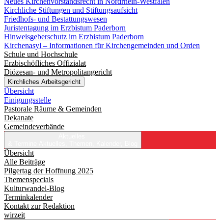
Neues Kirchenvorstandsrecht in Nordrhein-Westfalen
Kirchliche Stiftungen und Stiftungsaufsicht
Friedhofs- und Bestattungswesen
Juristentagung im Erzbistum Paderborn
Hinweisgeberschutz im Erzbistum Paderborn
Kirchenasyl – Informationen für Kirchengemeinden und Orden
Schule und Hochschule
Erzbischöfliches Offizialat
Diözesan- und Metropolitangericht
Kirchliches Arbeitsgericht
Übersicht
Einigungsstelle
Pastorale Räume & Gemeinden
Dekanate
Gemeindeverbände
Aktuelles
& Termine
Aktuelles, Themen, Kalender, Blog
Übersicht
Alle Beiträge
Pilgertag der Hoffnung 2025
Themenspecials
Kulturwandel-Blog
Terminkalender
Kontakt zur Redaktion
wirzeit