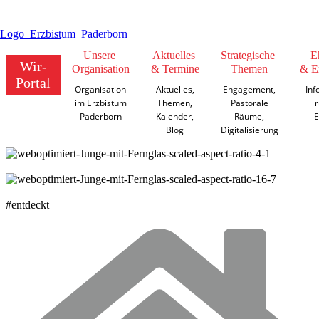
Unsere
Aktuelles
Strategische
E
Wir-
Organisation
& Termine
Themen
& E
Portal
Organisation
Aktuelles,
Engagement,
Inf
im Erzbistum
Themen,
Pastorale
Paderborn
Kalender,
Räume,
E
Blog
Digitalisierung
©
Sunny studio / Shutterstock.com
©
Sunny studio / Shutterstock.com
#entdeckt