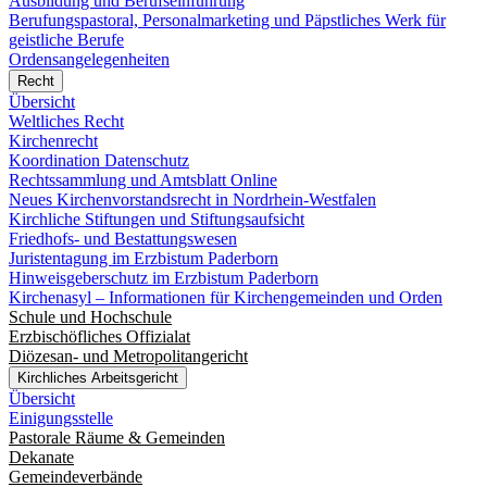
Ausbildung und Berufseinführung
Berufungspastoral, Personalmarketing und Päpstliches Werk für
geistliche Berufe
Ordensangelegenheiten
Recht
Übersicht
Weltliches Recht
Kirchenrecht
Koordination Datenschutz
Rechtssammlung und Amtsblatt Online
Neues Kirchenvorstandsrecht in Nordrhein-Westfalen
Kirchliche Stiftungen und Stiftungsaufsicht
Friedhofs- und Bestattungswesen
Juristentagung im Erzbistum Paderborn
Hinweisgeberschutz im Erzbistum Paderborn
Kirchenasyl – Informationen für Kirchengemeinden und Orden
Schule und Hochschule
Erzbischöfliches Offizialat
Diözesan- und Metropolitangericht
Kirchliches Arbeitsgericht
Übersicht
Einigungsstelle
Pastorale Räume & Gemeinden
Dekanate
Gemeindeverbände