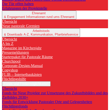
Die Tür offen halten
Erfahrungen der Projektstelle
Ehrenamt
& Engagement
Informationen rund ums Ehrenamt
Übersicht
Neue pastorale Gremien
Arbeitstools
& Downloads
A-Z, Kommunikation, Pfarrbriefservice
Übersicht
A bis Z
Magazine im Kirchenjahr
Pressemeldungen
Starterpaket für Pastorale Räume
Churchpool
Corporate-Design-Manual
Copyshop
FLIB – Internetbaukästen
Flüchtlingshilfe
Fonds und Fördermöglichkeiten
Übersicht
Fonds für Neue Projekte zur Umsetzung des Zukunftsbildes und des
Zielbildes 2030+
Fonds für Entwicklung Pastoraler Orte und Gelegenheiten
Flüchtlingsfonds