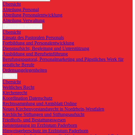
Übersicht
Abteilung Personal
Abteilung Personalentwicklung
Abteilung Verwaltung
Pastorales Personal
Übersicht
Einsatz des Pastoralen Personals
Fortbildung und Personalentwicklung
Dienstaufsicht, Begleitung und Unterstützung
Ausbildung und Berufseinführung
Berufungspastoral, Personalmarketing und Päpstliches Werk für
geistliche Berufe
Ordensangelegenheiten
Recht
Übersicht
Weltliches Recht
Kirchenrecht
Koordination Datenschutz
Rechtssammlung und Amtsblatt Online
Neues Kirchenvorstandsrecht in Nordrhein-Westfalen
Kirchliche Stiftungen und Stiftungsaufsicht
Friedhofs- und Bestattungswesen
Juristentagung im Erzbistum Paderborn
Hinweisgeberschutz im Erzbistum Paderborn