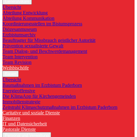
Generalvikare
Übersicht
Abteilung Entwicklung
Abteilung Kommunikation
Koordinierungsstellen im Bistumsprozess
Diözesanmuseum
Erzbistumsarchiv
Beauftragter für Missbrauch geistlicher Autorität
Prävention sexualisierte Gewalt
Team Dialog- und Beschwerdemanagement
Team Intervention
Team Revision
Weihbischöfe
Bauen
Übersicht
Baumaßnahmen im Erzbistum Paderborn
Energieoffensive
Die KlimaApp für Kirchengemeinden
Immobilienstrategie
Zeitstrahl Klimaschutzmaßnahmen im Erzbistum Paderborn
Caritative und soziale Dienste
Finanzen
IT und Datensicherheit
Pastorale Dienste
Personal und Verwaltung