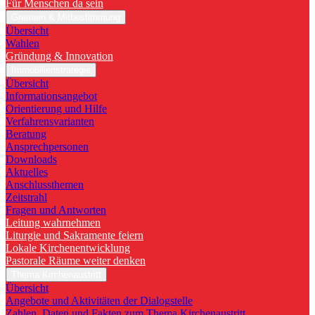
Für Menschen da sein
Gremien & Mitbestimmung
Übersicht
Wahlen
Gründung & Innovation
Immobilienstrategie
Übersicht
Informationsangebot
Orientierung und Hilfe
Verfahrensvarianten
Beratung
Ansprechpersonen
Downloads
Aktuelles
Anschlussthemen
Zeitstrahl
Fragen und Antworten
Leitung wahrnehmen
Liturgie und Sakramente feiern
Lokale Kirchenentwicklung
Pastorale Räume weiter denken
Thema Kirchenaustritt
Übersicht
Angebote und Aktivitäten der Dialogstelle
Zahlen, Daten und Fakten zum Thema Kirchenaustritt