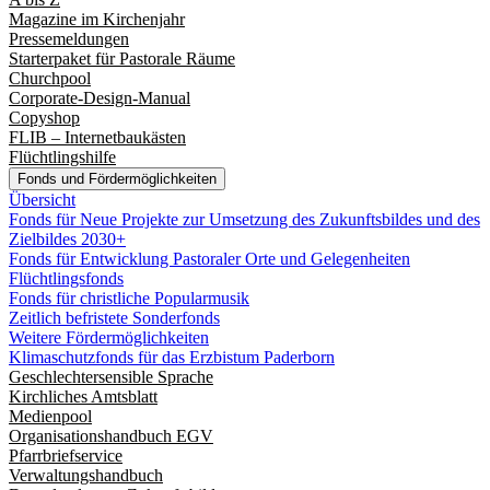
Magazine im Kirchenjahr
Pressemeldungen
Starterpaket für Pastorale Räume
Churchpool
Corporate-Design-Manual
Copyshop
FLIB – Internetbaukästen
Flüchtlingshilfe
Fonds und Fördermöglichkeiten
Übersicht
Fonds für Neue Projekte zur Umsetzung des Zukunftsbildes und des
Zielbildes 2030+
Fonds für Entwicklung Pastoraler Orte und Gelegenheiten
Flüchtlingsfonds
Fonds für christliche Popularmusik
Zeitlich befristete Sonderfonds
Weitere Fördermöglichkeiten
Klimaschutzfonds für das Erzbistum Paderborn
Geschlechtersensible Sprache
Kirchliches Amtsblatt
Medienpool
Organisationshandbuch EGV
Pfarrbriefservice
Verwaltungshandbuch