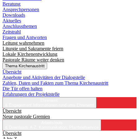
Beratung
Ansprechpersonen
Downloads
Aktuelles
Anschlussthemen
Zeitstrahl
Fragen und Antworten
Leitung wahrnehmen
Liturgie und Sakramente feiern
Lokale Kirchenentwicklung
Pastorale Räume weiter denken
Thema Kirchenaustritt
Übersicht
Angebote und Aktivitäten der Dialogstelle
Zahlen, Daten und Fakten zum Thema Kirchenaustritt
Die Tür offen halten
Erfahrungen der Projektstelle
Ehrenamt
& Engagement
Informationen rund ums Ehrenamt
Übersicht
Neue pastorale Gremien
Arbeitstools
& Downloads
A-Z, Kommunikation, Pfarrbriefservice
Übersicht
A bis Z