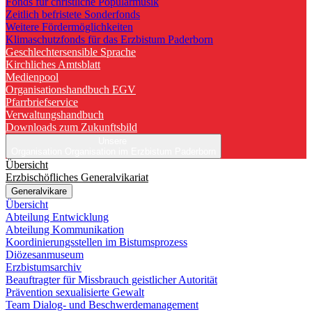
Fonds für christliche Popularmusik
Zeitlich befristete Sonderfonds
Weitere Fördermöglichkeiten
Klimaschutzfonds für das Erzbistum Paderborn
Geschlechtersensible Sprache
Kirchliches Amtsblatt
Medienpool
Organisationshandbuch EGV
Pfarrbriefservice
Verwaltungshandbuch
Downloads zum Zukunftsbild
Unsere
Organisation
Organisation im Erzbistum Paderborn
Übersicht
Erzbischöfliches Generalvikariat
Generalvikare
Übersicht
Abteilung Entwicklung
Abteilung Kommunikation
Koordinierungsstellen im Bistumsprozess
Diözesanmuseum
Erzbistumsarchiv
Beauftragter für Missbrauch geistlicher Autorität
Prävention sexualisierte Gewalt
Team Dialog- und Beschwerdemanagement