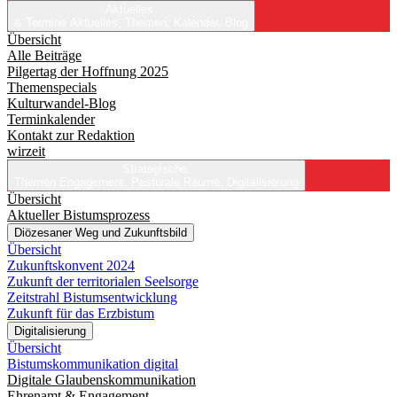
Aktuelles
& Termine
Aktuelles, Themen, Kalender, Blog
Übersicht
Alle Beiträge
Pilgertag der Hoffnung 2025
Themenspecials
Kulturwandel-Blog
Terminkalender
Kontakt zur Redaktion
wirzeit
Strategische
Themen
Engagement, Pastorale Räume, Digitalisierung
Übersicht
Aktueller Bistumsprozess
Diözesaner Weg und Zukunftsbild
Übersicht
Zukunftskonvent 2024
Zukunft der territorialen Seelsorge
Zeitstrahl Bistumsentwicklung
Zukunft für das Erzbistum
Digitalisierung
Übersicht
Bistumskommunikation digital
Digitale Glaubenskommunikation
Ehrenamt & Engagement