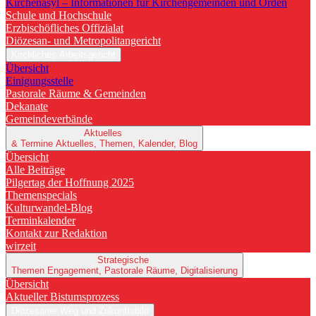
Kirchenasyl – Informationen für Kirchengemeinden und Orden
Schule und Hochschule
Erzbischöfliches Offizialat
Diözesan- und Metropolitangericht
Kirchliches Arbeitsgericht
Übersicht
Einigungsstelle
Pastorale Räume & Gemeinden
Dekanate
Gemeindeverbände
Aktuelles
& Termine
Aktuelles, Themen, Kalender, Blog
Übersicht
Alle Beiträge
Pilgertag der Hoffnung 2025
Themenspecials
Kulturwandel-Blog
Terminkalender
Kontakt zur Redaktion
wirzeit
Strategische
Themen
Engagement, Pastorale Räume, Digitalisierung
Übersicht
Aktueller Bistumsprozess
Diözesaner Weg und Zukunftsbild