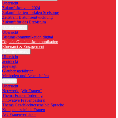
Übersicht
Zukunftskonvent 2024
Zukunft der territorialen Seelsorge
Zeitstrahl Bistumsentwicklung
Zukunft für das Erzbistum
Digitalisierung
Übersicht
Bistumskommunikation digital
Digitale Glaubenskommunikation
Ehrenamt & Engagement
Evangelisierung
Übersicht
#entdeckt
#gewagt
Glaubensgefährten
Methoden und Arbeitshilfen
Frauen
Übersicht
Netzwerk „Wir Frauen“
Thema Frauenförderung
Innovative Frauenpastoral
Thema Geschlechtersensible Sprache
Kompetenzeinheit Frauen
AG Frauenverbände