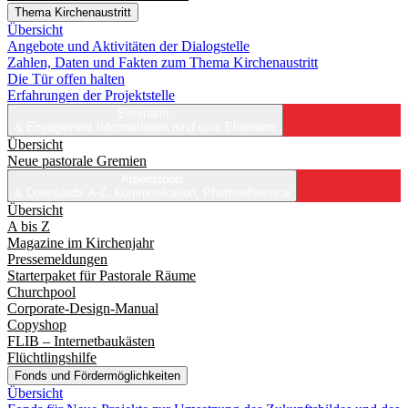
Thema Kirchenaustritt
Übersicht
Angebote und Aktivitäten der Dialogstelle
Zahlen, Daten und Fakten zum Thema Kirchenaustritt
Die Tür offen halten
Erfahrungen der Projektstelle
Ehrenamt
& Engagement
Informationen rund ums Ehrenamt
Übersicht
Neue pastorale Gremien
Arbeitstools
& Downloads
A-Z, Kommunikation, Pfarrbriefservice
Übersicht
A bis Z
Magazine im Kirchenjahr
Pressemeldungen
Starterpaket für Pastorale Räume
Churchpool
Corporate-Design-Manual
Copyshop
FLIB – Internetbaukästen
Flüchtlingshilfe
Fonds und Fördermöglichkeiten
Übersicht