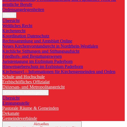
geistliche Berufe
Ordensangelegenheiten
Recht
Übersicht
Weltliches Recht
Kirchenrecht
Koordination Datenschutz
Rechtssammlung und Amtsblatt Online
Neues Kirchenvorstandsrecht in Nordrhein-Westfalen
Kirchliche Stiftungen und Stiftungsaufsicht
Friedhofs- und Bestattungswesen
Juristentagung im Erzbistum Paderborn
Hinweisgeberschutz im Erzbistum Paderborn
Kirchenasyl – Informationen für Kirchengemeinden und Orden
Schule und Hochschule
Erzbischöfliches Offizialat
Diözesan- und Metropolitangericht
Kirchliches Arbeitsgericht
Übersicht
Einigungsstelle
Pastorale Räume & Gemeinden
Dekanate
Gemeindeverbände
Aktuelles