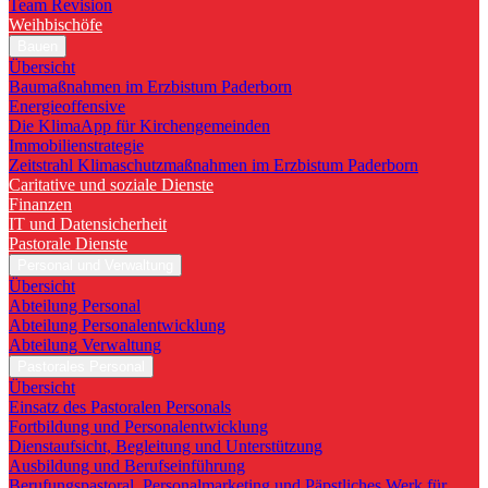
Team Revision
Weihbischöfe
Bauen
Übersicht
Baumaßnahmen im Erzbistum Paderborn
Energieoffensive
Die KlimaApp für Kirchengemeinden
Immobilienstrategie
Zeitstrahl Klimaschutzmaßnahmen im Erzbistum Paderborn
Caritative und soziale Dienste
Finanzen
IT und Datensicherheit
Pastorale Dienste
Personal und Verwaltung
Übersicht
Abteilung Personal
Abteilung Personalentwicklung
Abteilung Verwaltung
Pastorales Personal
Übersicht
Einsatz des Pastoralen Personals
Fortbildung und Personalentwicklung
Dienstaufsicht, Begleitung und Unterstützung
Ausbildung und Berufseinführung
Berufungspastoral, Personalmarketing und Päpstliches Werk für