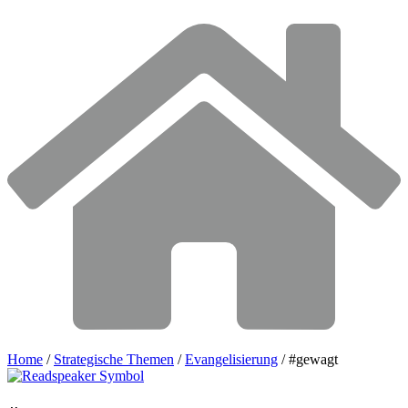
Home
/
Strategische Themen
/
Evangelisierung
/
#gewagt