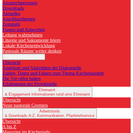
Ansprechpersonen
Downloads
Aktuelles
Anschlussthemen
Zeitstrahl
Fragen und Antworten
Leitung wahrnehmen
Liturgie und Sakramente feiern
Lokale Kirchenentwicklung
Pastorale Räume weiter denken
Thema Kirchenaustritt
Übersicht
Angebote und Aktivitäten der Dialogstelle
Zahlen, Daten und Fakten zum Thema Kirchenaustritt
Die Tür offen halten
Erfahrungen der Projektstelle
Ehrenamt
& Engagement
Informationen rund ums Ehrenamt
Übersicht
Neue pastorale Gremien
Arbeitstools
& Downloads
A-Z, Kommunikation, Pfarrbriefservice
Übersicht
A bis Z
Magazine im Kirchenjahr