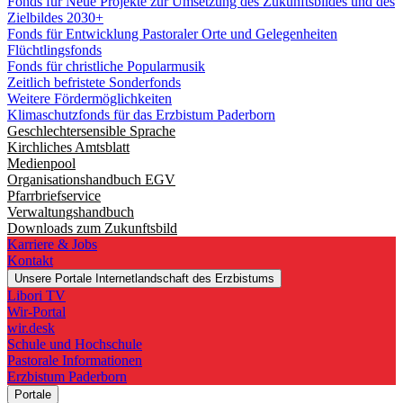
Fonds für Neue Projekte zur Umsetzung des Zukunftsbildes und des
Zielbildes 2030+
Fonds für Entwicklung Pastoraler Orte und Gelegenheiten
Flüchtlingsfonds
Fonds für christliche Popularmusik
Zeitlich befristete Sonderfonds
Weitere Fördermöglichkeiten
Klimaschutzfonds für das Erzbistum Paderborn
Geschlechtersensible Sprache
Kirchliches Amtsblatt
Medienpool
Organisationshandbuch EGV
Pfarrbriefservice
Verwaltungshandbuch
Downloads zum Zukunftsbild
Karriere & Jobs
Kontakt
Unsere Portale
Internetlandschaft des Erzbistums
Libori TV
Wir-Portal
wir.desk
Schule und Hochschule
Pastorale Informationen
Erzbistum Paderborn
Portale