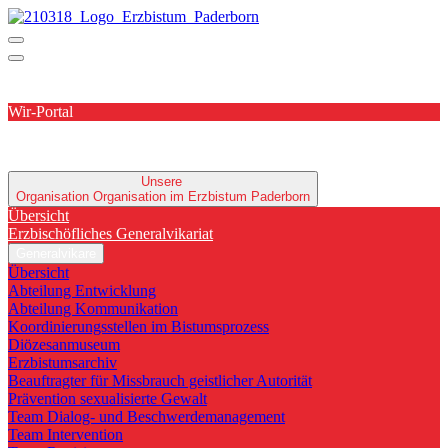
Wir-Portal
Unsere
Organisation
Organisation im Erzbistum Paderborn
Übersicht
Erzbischöfliches Generalvikariat
Generalvikare
Übersicht
Abteilung Entwicklung
Abteilung Kommunikation
Koordinierungsstellen im Bistumsprozess
Diözesanmuseum
Erzbistumsarchiv
Beauftragter für Missbrauch geistlicher Autorität
Prävention sexualisierte Gewalt
Team Dialog- und Beschwerdemanagement
Team Intervention