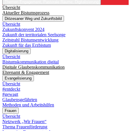
Themen
Engagement, Pastorale Räume, Digitalisierung
Übersicht
Aktueller Bistumsprozess
Diözesaner Weg und Zukunftsbild
Übersicht
Zukunftskonvent 2024
Zukunft der territorialen Seelsorge
Zeitstrahl Bistumsentwicklung
Zukunft für das Erzbistum
Digitalisierung
Übersicht
Bistumskommunikation digital
Digitale Glaubenskommunikation
Ehrenamt & Engagement
Evangelisierung
Übersicht
#entdeckt
#gewagt
Glaubensgefährten
Methoden und Arbeitshilfen
Frauen
Übersicht
Netzwerk „Wir Frauen“
Thema Frauenförderung