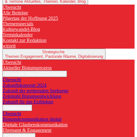
& Termine
Aktuelles, Themen, Kalender, Blog
Übersicht
Alle Beiträge
Pilgertag der Hoffnung 2025
Themenspecials
Kulturwandel-Blog
Terminkalender
Kontakt zur Redaktion
wirzeit
Strategische
Themen
Engagement, Pastorale Räume, Digitalisierung
Übersicht
Aktueller Bistumsprozess
Diözesaner Weg und Zukunftsbild
Übersicht
Zukunftskonvent 2024
Zukunft der territorialen Seelsorge
Zeitstrahl Bistumsentwicklung
Zukunft für das Erzbistum
Digitalisierung
Übersicht
Bistumskommunikation digital
Digitale Glaubenskommunikation
Ehrenamt & Engagement
Evangelisierung