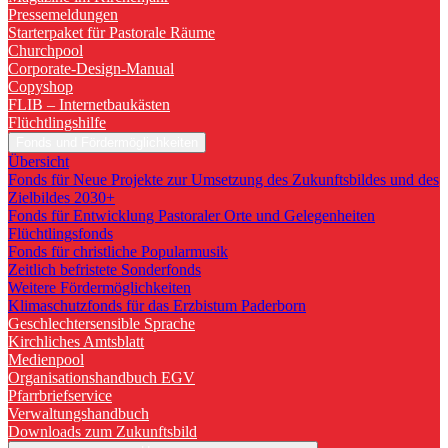
Pressemeldungen
Starterpaket für Pastorale Räume
Churchpool
Corporate-Design-Manual
Copyshop
FLIB – Internetbaukästen
Flüchtlingshilfe
Fonds und Fördermöglichkeiten
Übersicht
Fonds für Neue Projekte zur Umsetzung des Zukunftsbildes und des
Zielbildes 2030+
Fonds für Entwicklung Pastoraler Orte und Gelegenheiten
Flüchtlingsfonds
Fonds für christliche Popularmusik
Zeitlich befristete Sonderfonds
Weitere Fördermöglichkeiten
Klimaschutzfonds für das Erzbistum Paderborn
Geschlechtersensible Sprache
Kirchliches Amtsblatt
Medienpool
Organisationshandbuch EGV
Pfarrbriefservice
Verwaltungshandbuch
Downloads zum Zukunftsbild