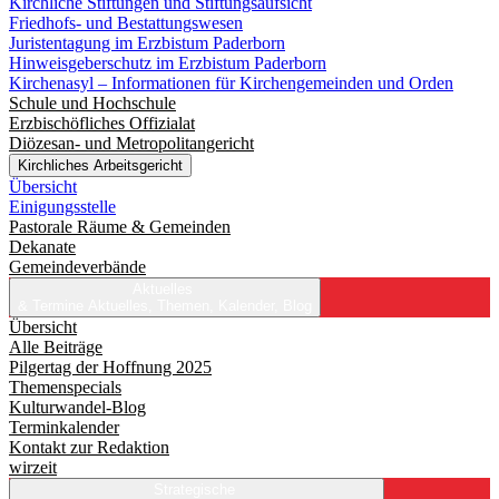
Kirchliche Stiftungen und Stiftungsaufsicht
Friedhofs- und Bestattungswesen
Juristentagung im Erzbistum Paderborn
Hinweisgeberschutz im Erzbistum Paderborn
Kirchenasyl – Informationen für Kirchengemeinden und Orden
Schule und Hochschule
Erzbischöfliches Offizialat
Diözesan- und Metropolitangericht
Kirchliches Arbeitsgericht
Übersicht
Einigungsstelle
Pastorale Räume & Gemeinden
Dekanate
Gemeindeverbände
Aktuelles
& Termine
Aktuelles, Themen, Kalender, Blog
Übersicht
Alle Beiträge
Pilgertag der Hoffnung 2025
Themenspecials
Kulturwandel-Blog
Terminkalender
Kontakt zur Redaktion
wirzeit
Strategische