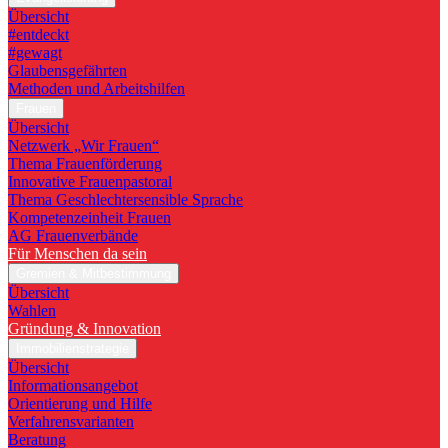
Übersicht
#entdeckt
#gewagt
Glaubensgefährten
Methoden und Arbeitshilfen
Frauen
Übersicht
Netzwerk „Wir Frauen“
Thema Frauenförderung
Innovative Frauenpastoral
Thema Geschlechtersensible Sprache
Kompetenzeinheit Frauen
AG Frauenverbände
Für Menschen da sein
Gremien & Mitbestimmung
Übersicht
Wahlen
Gründung & Innovation
Immobilienstrategie
Übersicht
Informationsangebot
Orientierung und Hilfe
Verfahrensvarianten
Beratung