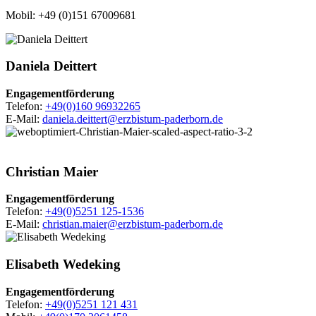
Mobil:
+49 (0)151 67009681
© Besim Mazhiqi / Erzbistum Paderborn
Daniela
Deittert
Engagementförderung
Telefon:
+49(0)160 96932265
E-Mail:
daniela.deittert@erzbistum-paderborn.de
© Sabrina
Voss / Erzbistum Paderborn
Christian
Maier
Engagementförderung
Telefon:
+49(0)5251 125-1536
E-Mail:
christian.maier@erzbistum-paderborn.de
© Besim Mazhiqi / Erzbistum Paderborn
Elisabeth
Wedeking
Engagementförderung
Telefon:
+49(0)5251 121 431