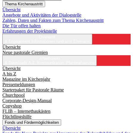
Thema Kirchenaustritt
Übersicht
Angebote und Aktivitäten der Dialogstelle
Zahlen, Daten und Fakten zum Thema Kirchenaustritt
Die Tür offen halten
Erfahrungen der Projektstelle
Ehrenamt
& Engagement
Informationen rund ums Ehrenamt
Übersicht
Neue pastorale Gremien
Arbeitstools
& Downloads
A-Z, Kommunikation, Pfarrbriefservice
Übersicht
A bis Z
Magazine im Kirchenjahr
Pressemeldungen
Starterpaket für Pastorale Räume
Churchpool
Corporate-Design-Manual
Copyshop
FLIB – Internetbaukästen
Flüchtlingshilfe
Fonds und Fördermöglichkeiten
Übersicht