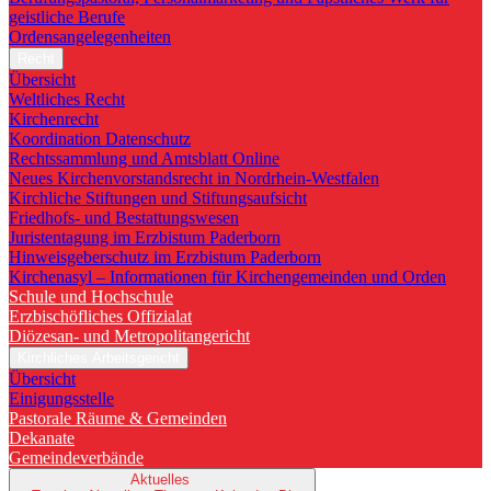
geistliche Berufe
Ordensangelegenheiten
Recht
Übersicht
Weltliches Recht
Kirchenrecht
Koordination Datenschutz
Rechtssammlung und Amtsblatt Online
Neues Kirchenvorstandsrecht in Nordrhein-Westfalen
Kirchliche Stiftungen und Stiftungsaufsicht
Friedhofs- und Bestattungswesen
Juristentagung im Erzbistum Paderborn
Hinweisgeberschutz im Erzbistum Paderborn
Kirchenasyl – Informationen für Kirchengemeinden und Orden
Schule und Hochschule
Erzbischöfliches Offizialat
Diözesan- und Metropolitangericht
Kirchliches Arbeitsgericht
Übersicht
Einigungsstelle
Pastorale Räume & Gemeinden
Dekanate
Gemeindeverbände
Aktuelles