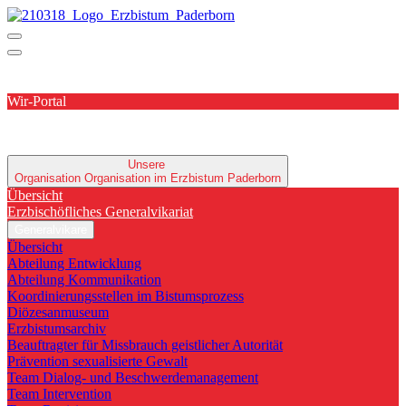
Wir-Portal
Unsere
Organisation
Organisation im Erzbistum Paderborn
Übersicht
Erzbischöfliches Generalvikariat
Generalvikare
Übersicht
Abteilung Entwicklung
Abteilung Kommunikation
Koordinierungsstellen im Bistumsprozess
Diözesanmuseum
Erzbistumsarchiv
Beauftragter für Missbrauch geistlicher Autorität
Prävention sexualisierte Gewalt
Team Dialog- und Beschwerdemanagement
Team Intervention