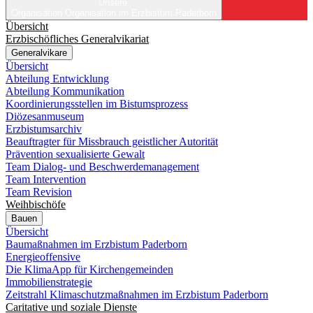
Unsere
Organisation
Organisation im Erzbistum Paderborn
Übersicht
Erzbischöfliches Generalvikariat
Generalvikare
Übersicht
Abteilung Entwicklung
Abteilung Kommunikation
Koordinierungsstellen im Bistumsprozess
Diözesanmuseum
Erzbistumsarchiv
Beauftragter für Missbrauch geistlicher Autorität
Prävention sexualisierte Gewalt
Team Dialog- und Beschwerdemanagement
Team Intervention
Team Revision
Weihbischöfe
Bauen
Übersicht
Baumaßnahmen im Erzbistum Paderborn
Energieoffensive
Die KlimaApp für Kirchengemeinden
Immobilienstrategie
Zeitstrahl Klimaschutzmaßnahmen im Erzbistum Paderborn
Caritative und soziale Dienste