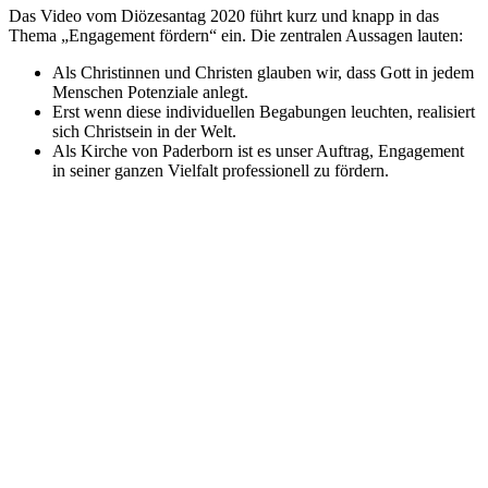
Das Video vom Diözesantag 2020 führt kurz und knapp in das
Thema „Engagement fördern“ ein. Die zentralen Aussagen lauten:
Als Christinnen und Christen glauben wir, dass Gott in jedem
Menschen Potenziale anlegt.
Erst wenn diese individuellen Begabungen leuchten, realisiert
sich Christsein in der Welt.
Als Kirche von Paderborn ist es unser Auftrag, Engagement
in seiner ganzen Vielfalt professionell zu fördern.
Zum Diözesantag 2020 ist dieser Kurzclip entstanden und
beschäftigt sich mit den zentralen Aussagen zum Thema
"Engagement fördern":
- Als Christinnen und Christen glauben wir, dass Gott in jedem