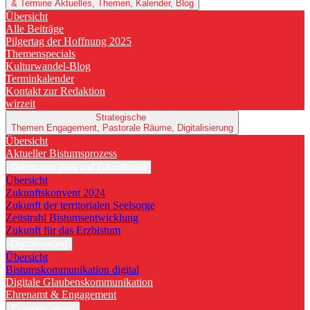
& Termine
Aktuelles, Themen, Kalender, Blog
Übersicht
Alle Beiträge
Pilgertag der Hoffnung 2025
Themenspecials
Kulturwandel-Blog
Terminkalender
Kontakt zur Redaktion
wirzeit
Strategische
Themen
Engagement, Pastorale Räume, Digitalisierung
Übersicht
Aktueller Bistumsprozess
Diözesaner Weg und Zukunftsbild
Übersicht
Zukunftskonvent 2024
Zukunft der territorialen Seelsorge
Zeitstrahl Bistumsentwicklung
Zukunft für das Erzbistum
Digitalisierung
Übersicht
Bistumskommunikation digital
Digitale Glaubenskommunikation
Ehrenamt & Engagement
Evangelisierung