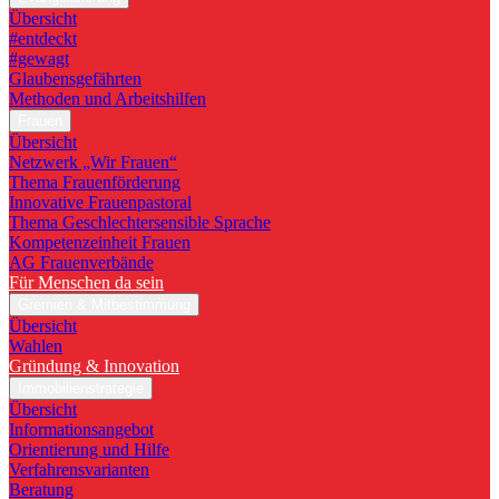
Übersicht
#entdeckt
#gewagt
Glaubensgefährten
Methoden und Arbeitshilfen
Frauen
Übersicht
Netzwerk „Wir Frauen“
Thema Frauenförderung
Innovative Frauenpastoral
Thema Geschlechtersensible Sprache
Kompetenzeinheit Frauen
AG Frauenverbände
Für Menschen da sein
Gremien & Mitbestimmung
Übersicht
Wahlen
Gründung & Innovation
Immobilienstrategie
Übersicht
Informationsangebot
Orientierung und Hilfe
Verfahrensvarianten
Beratung