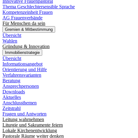
Innovative Frauenpastoral
Thema Geschlechtersensible Sprache
Kompetenzeinheit Frauen
AG Frauenverbände
Für Menschen da sein
Gremien & Mitbestimmung
Übersicht
Wahlen
Gründung & Innovation
Immobilienstrategie
Übersicht
Informationsangebot
Orientierung und Hilfe
Verfahrensvarianten
Beratung
Ansprechpersonen
Downloads
Aktuelles
Anschlussthemen
Zeitstrahl
Fragen und Antworten
Leitung wahrnehmen
Liturgie und Sakramente feiern
Lokale Kirchenentwicklung
Pastorale Räume weiter denken