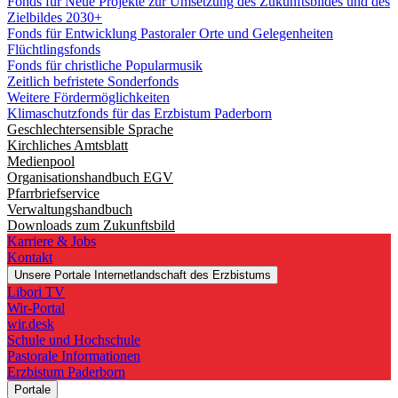
Fonds für Neue Projekte zur Umsetzung des Zukunftsbildes und des
Zielbildes 2030+
Fonds für Entwicklung Pastoraler Orte und Gelegenheiten
Flüchtlingsfonds
Fonds für christliche Popularmusik
Zeitlich befristete Sonderfonds
Weitere Fördermöglichkeiten
Klimaschutzfonds für das Erzbistum Paderborn
Geschlechtersensible Sprache
Kirchliches Amtsblatt
Medienpool
Organisationshandbuch EGV
Pfarrbriefservice
Verwaltungshandbuch
Downloads zum Zukunftsbild
Karriere & Jobs
Kontakt
Unsere Portale
Internetlandschaft des Erzbistums
Libori TV
Wir-Portal
wir.desk
Schule und Hochschule
Pastorale Informationen
Erzbistum Paderborn
Portale