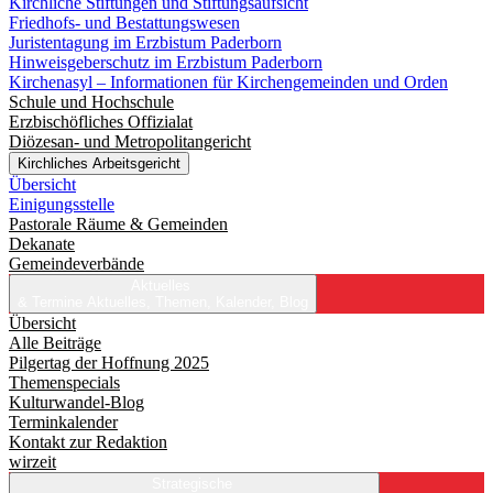
Kirchliche Stiftungen und Stiftungsaufsicht
Friedhofs- und Bestattungswesen
Juristentagung im Erzbistum Paderborn
Hinweisgeberschutz im Erzbistum Paderborn
Kirchenasyl – Informationen für Kirchengemeinden und Orden
Schule und Hochschule
Erzbischöfliches Offizialat
Diözesan- und Metropolitangericht
Kirchliches Arbeitsgericht
Übersicht
Einigungsstelle
Pastorale Räume & Gemeinden
Dekanate
Gemeindeverbände
Aktuelles
& Termine
Aktuelles, Themen, Kalender, Blog
Übersicht
Alle Beiträge
Pilgertag der Hoffnung 2025
Themenspecials
Kulturwandel-Blog
Terminkalender
Kontakt zur Redaktion
wirzeit
Strategische