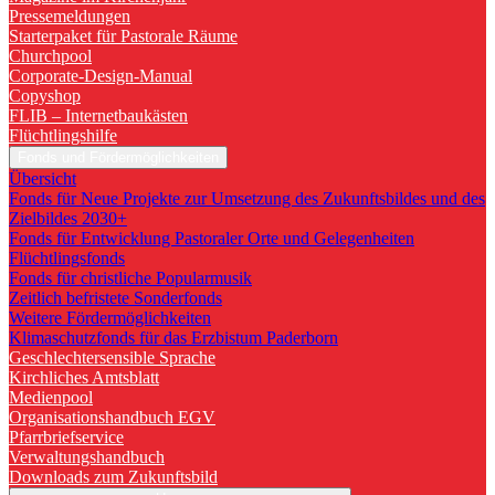
Pressemeldungen
Starterpaket für Pastorale Räume
Churchpool
Corporate-Design-Manual
Copyshop
FLIB – Internetbaukästen
Flüchtlingshilfe
Fonds und Fördermöglichkeiten
Übersicht
Fonds für Neue Projekte zur Umsetzung des Zukunftsbildes und des
Zielbildes 2030+
Fonds für Entwicklung Pastoraler Orte und Gelegenheiten
Flüchtlingsfonds
Fonds für christliche Popularmusik
Zeitlich befristete Sonderfonds
Weitere Fördermöglichkeiten
Klimaschutzfonds für das Erzbistum Paderborn
Geschlechtersensible Sprache
Kirchliches Amtsblatt
Medienpool
Organisationshandbuch EGV
Pfarrbriefservice
Verwaltungshandbuch
Downloads zum Zukunftsbild