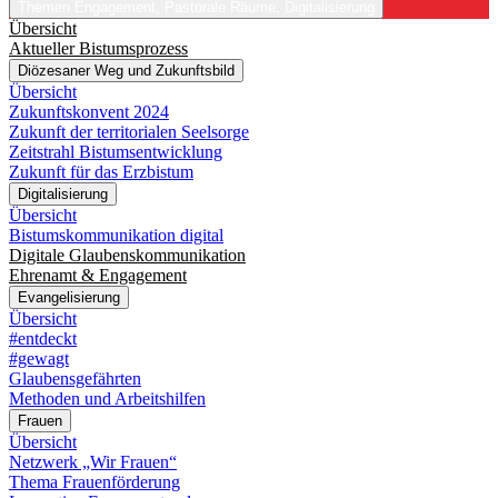
Themen
Engagement, Pastorale Räume, Digitalisierung
Übersicht
Aktueller Bistumsprozess
Diözesaner Weg und Zukunftsbild
Übersicht
Zukunftskonvent 2024
Zukunft der territorialen Seelsorge
Zeitstrahl Bistumsentwicklung
Zukunft für das Erzbistum
Digitalisierung
Übersicht
Bistumskommunikation digital
Digitale Glaubenskommunikation
Ehrenamt & Engagement
Evangelisierung
Übersicht
#entdeckt
#gewagt
Glaubensgefährten
Methoden und Arbeitshilfen
Frauen
Übersicht
Netzwerk „Wir Frauen“
Thema Frauenförderung