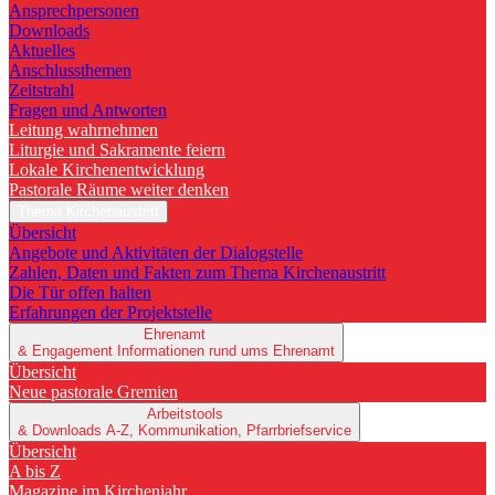
Ansprechpersonen
Downloads
Aktuelles
Anschlussthemen
Zeitstrahl
Fragen und Antworten
Leitung wahrnehmen
Liturgie und Sakramente feiern
Lokale Kirchenentwicklung
Pastorale Räume weiter denken
Thema Kirchenaustritt
Übersicht
Angebote und Aktivitäten der Dialogstelle
Zahlen, Daten und Fakten zum Thema Kirchenaustritt
Die Tür offen halten
Erfahrungen der Projektstelle
Ehrenamt
& Engagement
Informationen rund ums Ehrenamt
Übersicht
Neue pastorale Gremien
Arbeitstools
& Downloads
A-Z, Kommunikation, Pfarrbriefservice
Übersicht
A bis Z
Magazine im Kirchenjahr