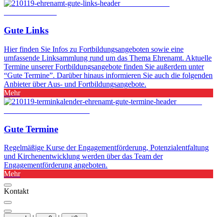
© Foto: fizkes /
Shutterstock.com
Gute Links
Hier finden Sie Infos zu Fortbildungsangeboten sowie eine
umfassende Linksammlung rund um das Thema Ehrenamt. Aktuelle
Termine unserer Fortbildungsangebote finden Sie außerdem unter
“Gute Termine”. Darüber hinaus informieren Sie auch die folgenden
Anbieter über Aus- und Fortbildungsangebote.
Mehr
© Foto:
Pra Chid / Shutterstock.com
Gute Termine
Regelmäßige Kurse der Engagementförderung, Potenzialentfaltung
und Kirchenentwicklung werden über das Team der
Engagementförderung angeboten.
Mehr
Kontakt