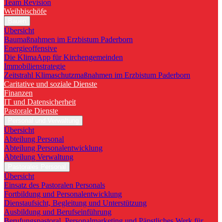
Team Revision
Weihbischöfe
Bauen
Übersicht
Baumaßnahmen im Erzbistum Paderborn
Energieoffensive
Die KlimaApp für Kirchengemeinden
Immobilienstrategie
Zeitstrahl Klimaschutzmaßnahmen im Erzbistum Paderborn
Caritative und soziale Dienste
Finanzen
IT und Datensicherheit
Pastorale Dienste
Personal und Verwaltung
Übersicht
Abteilung Personal
Abteilung Personalentwicklung
Abteilung Verwaltung
Pastorales Personal
Übersicht
Einsatz des Pastoralen Personals
Fortbildung und Personalentwicklung
Dienstaufsicht, Begleitung und Unterstützung
Ausbildung und Berufseinführung
Berufungspastoral, Personalmarketing und Päpstliches Werk für