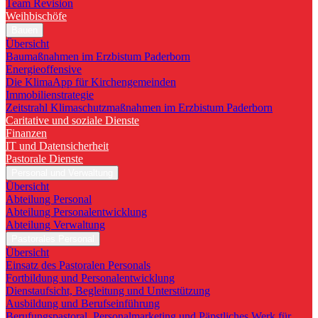
Team Revision
Weihbischöfe
Bauen
Übersicht
Baumaßnahmen im Erzbistum Paderborn
Energieoffensive
Die KlimaApp für Kirchengemeinden
Immobilienstrategie
Zeitstrahl Klimaschutzmaßnahmen im Erzbistum Paderborn
Caritative und soziale Dienste
Finanzen
IT und Datensicherheit
Pastorale Dienste
Personal und Verwaltung
Übersicht
Abteilung Personal
Abteilung Personalentwicklung
Abteilung Verwaltung
Pastorales Personal
Übersicht
Einsatz des Pastoralen Personals
Fortbildung und Personalentwicklung
Dienstaufsicht, Begleitung und Unterstützung
Ausbildung und Berufseinführung
Berufungspastoral, Personalmarketing und Päpstliches Werk für