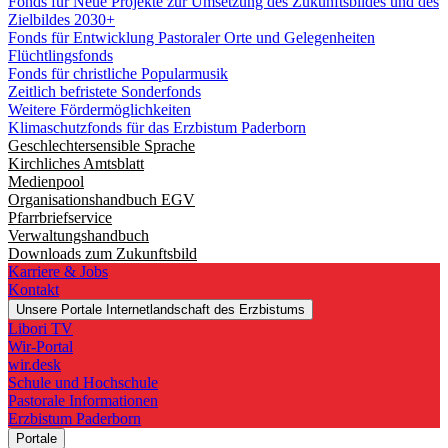
Fonds für Neue Projekte zur Umsetzung des Zukunftsbildes und des
Zielbildes 2030+
Fonds für Entwicklung Pastoraler Orte und Gelegenheiten
Flüchtlingsfonds
Fonds für christliche Popularmusik
Zeitlich befristete Sonderfonds
Weitere Fördermöglichkeiten
Klimaschutzfonds für das Erzbistum Paderborn
Geschlechtersensible Sprache
Kirchliches Amtsblatt
Medienpool
Organisationshandbuch EGV
Pfarrbriefservice
Verwaltungshandbuch
Downloads zum Zukunftsbild
Karriere & Jobs
Kontakt
Unsere Portale
Internetlandschaft des Erzbistums
Libori TV
Wir-Portal
wir.desk
Schule und Hochschule
Pastorale Informationen
Erzbistum Paderborn
Portale