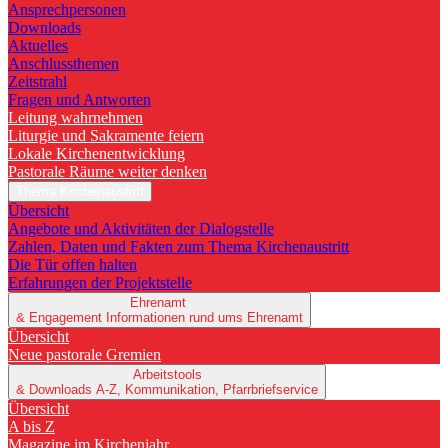
Ansprechpersonen
Downloads
Aktuelles
Anschlussthemen
Zeitstrahl
Fragen und Antworten
Leitung wahrnehmen
Liturgie und Sakramente feiern
Lokale Kirchenentwicklung
Pastorale Räume weiter denken
Thema Kirchenaustritt
Übersicht
Angebote und Aktivitäten der Dialogstelle
Zahlen, Daten und Fakten zum Thema Kirchenaustritt
Die Tür offen halten
Erfahrungen der Projektstelle
Ehrenamt
& Engagement
Informationen rund ums Ehrenamt
Übersicht
Neue pastorale Gremien
Arbeitstools
& Downloads
A-Z, Kommunikation, Pfarrbriefservice
Übersicht
A bis Z
Magazine im Kirchenjahr