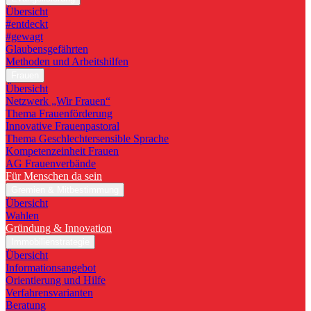
Übersicht
#entdeckt
#gewagt
Glaubensgefährten
Methoden und Arbeitshilfen
Frauen
Übersicht
Netzwerk „Wir Frauen“
Thema Frauenförderung
Innovative Frauenpastoral
Thema Geschlechtersensible Sprache
Kompetenzeinheit Frauen
AG Frauenverbände
Für Menschen da sein
Gremien & Mitbestimmung
Übersicht
Wahlen
Gründung & Innovation
Immobilienstrategie
Übersicht
Informationsangebot
Orientierung und Hilfe
Verfahrensvarianten
Beratung