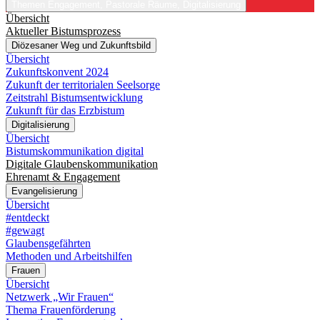
Themen
Engagement, Pastorale Räume, Digitalisierung
Übersicht
Aktueller Bistumsprozess
Diözesaner Weg und Zukunftsbild
Übersicht
Zukunftskonvent 2024
Zukunft der territorialen Seelsorge
Zeitstrahl Bistumsentwicklung
Zukunft für das Erzbistum
Digitalisierung
Übersicht
Bistumskommunikation digital
Digitale Glaubenskommunikation
Ehrenamt & Engagement
Evangelisierung
Übersicht
#entdeckt
#gewagt
Glaubensgefährten
Methoden und Arbeitshilfen
Frauen
Übersicht
Netzwerk „Wir Frauen“
Thema Frauenförderung