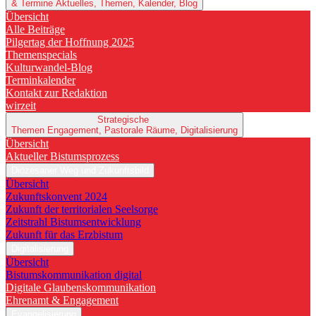
& Termine
Aktuelles, Themen, Kalender, Blog
Übersicht
Alle Beiträge
Pilgertag der Hoffnung 2025
Themenspecials
Kulturwandel-Blog
Terminkalender
Kontakt zur Redaktion
wirzeit
Strategische
Themen
Engagement, Pastorale Räume, Digitalisierung
Übersicht
Aktueller Bistumsprozess
Diözesaner Weg und Zukunftsbild
Übersicht
Zukunftskonvent 2024
Zukunft der territorialen Seelsorge
Zeitstrahl Bistumsentwicklung
Zukunft für das Erzbistum
Digitalisierung
Übersicht
Bistumskommunikation digital
Digitale Glaubenskommunikation
Ehrenamt & Engagement
Evangelisierung