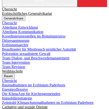
Unsere
Organisation
Organisation im Erzbistum Paderborn
Übersicht
Erzbischöfliches Generalvikariat
Generalvikare
Übersicht
Abteilung Entwicklung
Abteilung Kommunikation
Koordinierungsstellen im Bistumsprozess
Diözesanmuseum
Erzbistumsarchiv
Beauftragter für Missbrauch geistlicher Autorität
Prävention sexualisierte Gewalt
Team Dialog- und Beschwerdemanagement
Team Intervention
Team Revision
Weihbischöfe
Bauen
Übersicht
Baumaßnahmen im Erzbistum Paderborn
Energieoffensive
Die KlimaApp für Kirchengemeinden
Immobilienstrategie
Zeitstrahl Klimaschutzmaßnahmen im Erzbistum Paderborn
Caritative und soziale Dienste