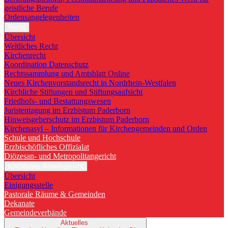
geistliche Berufe
Ordensangelegenheiten
Recht
Übersicht
Weltliches Recht
Kirchenrecht
Koordination Datenschutz
Rechtssammlung und Amtsblatt Online
Neues Kirchenvorstandsrecht in Nordrhein-Westfalen
Kirchliche Stiftungen und Stiftungsaufsicht
Friedhofs- und Bestattungswesen
Juristentagung im Erzbistum Paderborn
Hinweisgeberschutz im Erzbistum Paderborn
Kirchenasyl – Informationen für Kirchengemeinden und Orden
Schule und Hochschule
Erzbischöfliches Offizialat
Diözesan- und Metropolitangericht
Kirchliches Arbeitsgericht
Übersicht
Einigungsstelle
Pastorale Räume & Gemeinden
Dekanate
Gemeindeverbände
Aktuelles