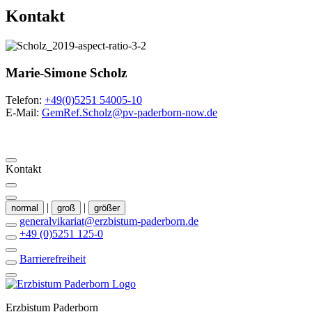
Kontakt
Marie-Simone
Scholz
Telefon:
+49(0)5251 54005-10
E-Mail:
GemRef.Scholz@pv-paderborn-now.de
Kontakt
|
|
normal
groß
größer
generalvikariat@erzbistum-paderborn.de
+49 (0)5251 125-0
Barrierefreiheit
Erzbistum Paderborn