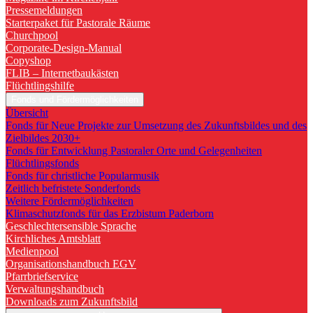
Pressemeldungen
Starterpaket für Pastorale Räume
Churchpool
Corporate-Design-Manual
Copyshop
FLIB – Internetbaukästen
Flüchtlingshilfe
Fonds und Fördermöglichkeiten
Übersicht
Fonds für Neue Projekte zur Umsetzung des Zukunftsbildes und des
Zielbildes 2030+
Fonds für Entwicklung Pastoraler Orte und Gelegenheiten
Flüchtlingsfonds
Fonds für christliche Popularmusik
Zeitlich befristete Sonderfonds
Weitere Fördermöglichkeiten
Klimaschutzfonds für das Erzbistum Paderborn
Geschlechtersensible Sprache
Kirchliches Amtsblatt
Medienpool
Organisationshandbuch EGV
Pfarrbriefservice
Verwaltungshandbuch
Downloads zum Zukunftsbild