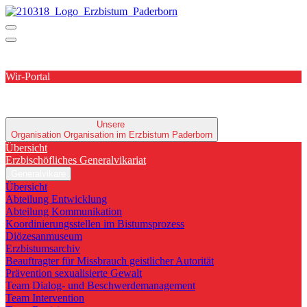
Wir-Portal
Unsere
Organisation
Organisation im Erzbistum Paderborn
Übersicht
Erzbischöfliches Generalvikariat
Generalvikare
Übersicht
Abteilung Entwicklung
Abteilung Kommunikation
Koordinierungsstellen im Bistumsprozess
Diözesanmuseum
Erzbistumsarchiv
Beauftragter für Missbrauch geistlicher Autorität
Prävention sexualisierte Gewalt
Team Dialog- und Beschwerdemanagement
Team Intervention