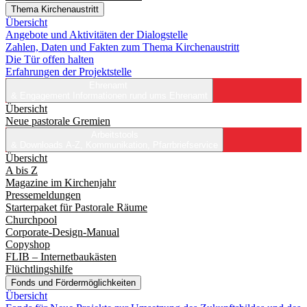
Thema Kirchenaustritt
Übersicht
Angebote und Aktivitäten der Dialogstelle
Zahlen, Daten und Fakten zum Thema Kirchenaustritt
Die Tür offen halten
Erfahrungen der Projektstelle
Ehrenamt
& Engagement
Informationen rund ums Ehrenamt
Übersicht
Neue pastorale Gremien
Arbeitstools
& Downloads
A-Z, Kommunikation, Pfarrbriefservice
Übersicht
A bis Z
Magazine im Kirchenjahr
Pressemeldungen
Starterpaket für Pastorale Räume
Churchpool
Corporate-Design-Manual
Copyshop
FLIB – Internetbaukästen
Flüchtlingshilfe
Fonds und Fördermöglichkeiten
Übersicht