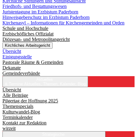
Kirchliche Stiftungen und Stiftungsaufsicht
Friedhofs- und Bestattungswesen
Juristentagung im Erzbistum Paderborn
Hinweisgeberschutz im Erzbistum Paderborn
Kirchenasyl – Informationen für Kirchengemeinden und Orden
Schule und Hochschule
Erzbischöfliches Offizialat
Diözesan- und Metropolitangericht
Kirchliches Arbeitsgericht
Übersicht
Einigungsstelle
Pastorale Räume & Gemeinden
Dekanate
Gemeindeverbände
Aktuelles
& Termine
Aktuelles, Themen, Kalender, Blog
Übersicht
Alle Beiträge
Pilgertag der Hoffnung 2025
Themenspecials
Kulturwandel-Blog
Terminkalender
Kontakt zur Redaktion
wirzeit
Strategische