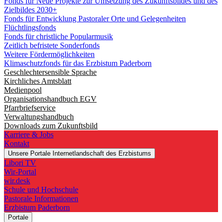
Fonds für Neue Projekte zur Umsetzung des Zukunftsbildes und des
Zielbildes 2030+
Fonds für Entwicklung Pastoraler Orte und Gelegenheiten
Flüchtlingsfonds
Fonds für christliche Popularmusik
Zeitlich befristete Sonderfonds
Weitere Fördermöglichkeiten
Klimaschutzfonds für das Erzbistum Paderborn
Geschlechtersensible Sprache
Kirchliches Amtsblatt
Medienpool
Organisationshandbuch EGV
Pfarrbriefservice
Verwaltungshandbuch
Downloads zum Zukunftsbild
Karriere & Jobs
Kontakt
Unsere Portale
Internetlandschaft des Erzbistums
Libori TV
Wir-Portal
wir.desk
Schule und Hochschule
Pastorale Informationen
Erzbistum Paderborn
Portale