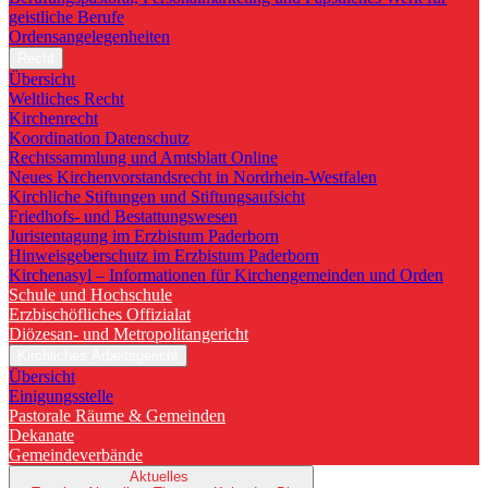
geistliche Berufe
Ordensangelegenheiten
Recht
Übersicht
Weltliches Recht
Kirchenrecht
Koordination Datenschutz
Rechtssammlung und Amtsblatt Online
Neues Kirchenvorstandsrecht in Nordrhein-Westfalen
Kirchliche Stiftungen und Stiftungsaufsicht
Friedhofs- und Bestattungswesen
Juristentagung im Erzbistum Paderborn
Hinweisgeberschutz im Erzbistum Paderborn
Kirchenasyl – Informationen für Kirchengemeinden und Orden
Schule und Hochschule
Erzbischöfliches Offizialat
Diözesan- und Metropolitangericht
Kirchliches Arbeitsgericht
Übersicht
Einigungsstelle
Pastorale Räume & Gemeinden
Dekanate
Gemeindeverbände
Aktuelles