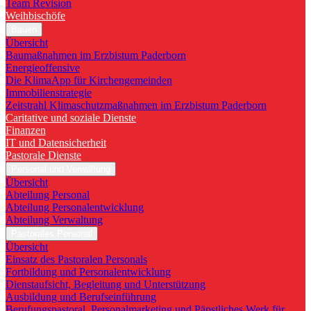
Team Revision
Weihbischöfe
Bauen
Übersicht
Baumaßnahmen im Erzbistum Paderborn
Energieoffensive
Die KlimaApp für Kirchengemeinden
Immobilienstrategie
Zeitstrahl Klimaschutzmaßnahmen im Erzbistum Paderborn
Caritative und soziale Dienste
Finanzen
IT und Datensicherheit
Pastorale Dienste
Personal und Verwaltung
Übersicht
Abteilung Personal
Abteilung Personalentwicklung
Abteilung Verwaltung
Pastorales Personal
Übersicht
Einsatz des Pastoralen Personals
Fortbildung und Personalentwicklung
Dienstaufsicht, Begleitung und Unterstützung
Ausbildung und Berufseinführung
Berufungspastoral, Personalmarketing und Päpstliches Werk für