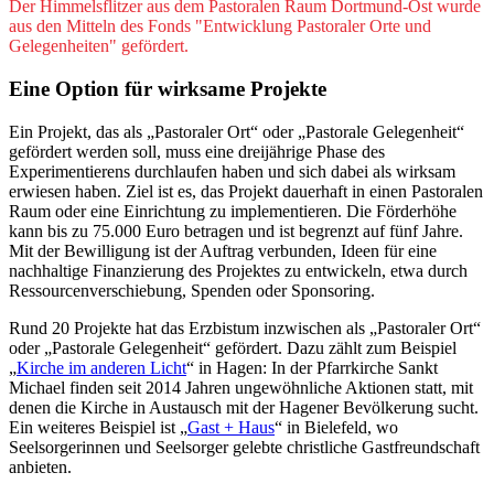
Der Himmelsflitzer aus dem Pastoralen Raum Dortmund-Ost wurde
aus den Mitteln des Fonds "Entwicklung Pastoraler Orte und
Gelegenheiten" gefördert.
Eine Option für wirksame Projekte
Ein Projekt, das als „Pastoraler Ort“ oder „Pastorale Gelegenheit“
gefördert werden soll, muss eine dreijährige Phase des
Experimentierens durchlaufen haben und sich dabei als wirksam
erwiesen haben. Ziel ist es, das Projekt dauerhaft in einen Pastoralen
Raum oder eine Einrichtung zu implementieren. Die Förderhöhe
kann bis zu 75.000 Euro betragen und ist begrenzt auf fünf Jahre.
Mit der Bewilligung ist der Auftrag verbunden, Ideen für eine
nachhaltige Finanzierung des Projektes zu entwickeln, etwa durch
Ressourcenverschiebung, Spenden oder Sponsoring.
Rund 20 Projekte hat das Erzbistum inzwischen als „Pastoraler Ort“
oder „Pastorale Gelegenheit“ gefördert. Dazu zählt zum Beispiel
„
Kirche im anderen Licht
“ in Hagen: In der Pfarrkirche Sankt
Michael finden seit 2014 Jahren ungewöhnliche Aktionen statt, mit
denen die Kirche in Austausch mit der Hagener Bevölkerung sucht.
Ein weiteres Beispiel ist „
Gast + Haus
“ in Bielefeld, wo
Seelsorgerinnen und Seelsorger gelebte christliche Gastfreundschaft
anbieten.