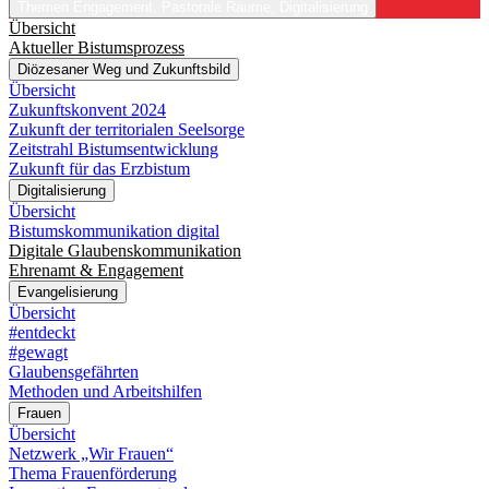
Themen
Engagement, Pastorale Räume, Digitalisierung
Übersicht
Aktueller Bistumsprozess
Diözesaner Weg und Zukunftsbild
Übersicht
Zukunftskonvent 2024
Zukunft der territorialen Seelsorge
Zeitstrahl Bistumsentwicklung
Zukunft für das Erzbistum
Digitalisierung
Übersicht
Bistumskommunikation digital
Digitale Glaubenskommunikation
Ehrenamt & Engagement
Evangelisierung
Übersicht
#entdeckt
#gewagt
Glaubensgefährten
Methoden und Arbeitshilfen
Frauen
Übersicht
Netzwerk „Wir Frauen“
Thema Frauenförderung