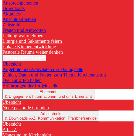
Ansprechpersonen
Downloads
Aktuelles
Anschlussthemen
Zeitstrahl
Fragen und Antworten
Leitung wahrnehmen
Liturgie und Sakramente feiern
Lokale Kirchenentwicklung
Pastorale Räume weiter denken
Thema Kirchenaustritt
Übersicht
Angebote und Aktivitäten der Dialogstelle
Zahlen, Daten und Fakten zum Thema Kirchenaustritt
Die Tür offen halten
Erfahrungen der Projektstelle
Ehrenamt
& Engagement
Informationen rund ums Ehrenamt
Übersicht
Neue pastorale Gremien
Arbeitstools
& Downloads
A-Z, Kommunikation, Pfarrbriefservice
Übersicht
A bis Z
Magazine im Kirchenjahr