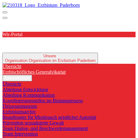
Wir-Portal
Unsere
Organisation
Organisation im Erzbistum Paderborn
Übersicht
Erzbischöfliches Generalvikariat
Generalvikare
Übersicht
Abteilung Entwicklung
Abteilung Kommunikation
Koordinierungsstellen im Bistumsprozess
Diözesanmuseum
Erzbistumsarchiv
Beauftragter für Missbrauch geistlicher Autorität
Prävention sexualisierte Gewalt
Team Dialog- und Beschwerdemanagement
Team Intervention