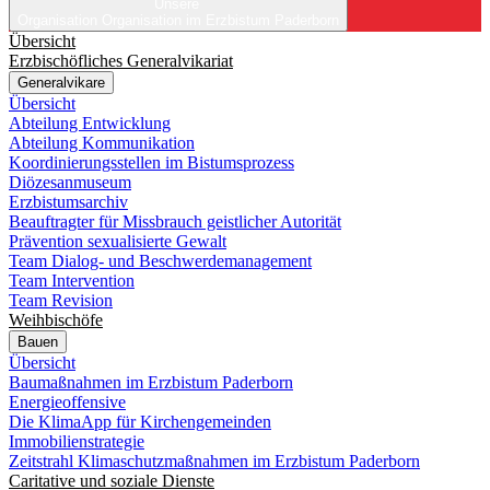
Unsere
Organisation
Organisation im Erzbistum Paderborn
Übersicht
Erzbischöfliches Generalvikariat
Generalvikare
Übersicht
Abteilung Entwicklung
Abteilung Kommunikation
Koordinierungsstellen im Bistumsprozess
Diözesanmuseum
Erzbistumsarchiv
Beauftragter für Missbrauch geistlicher Autorität
Prävention sexualisierte Gewalt
Team Dialog- und Beschwerdemanagement
Team Intervention
Team Revision
Weihbischöfe
Bauen
Übersicht
Baumaßnahmen im Erzbistum Paderborn
Energieoffensive
Die KlimaApp für Kirchengemeinden
Immobilienstrategie
Zeitstrahl Klimaschutzmaßnahmen im Erzbistum Paderborn
Caritative und soziale Dienste