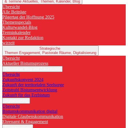
& Termine
Aktuelles, Themen, Kalender, Blog
Übersicht
Alle Beiträge
Pilgertag der Hoffnung 2025
Themenspecials
Kulturwandel-Blog
Terminkalender
Kontakt zur Redaktion
wirzeit
Strategische
Themen
Engagement, Pastorale Räume, Digitalisierung
Übersicht
Aktueller Bistumsprozess
Diözesaner Weg und Zukunftsbild
Übersicht
Zukunftskonvent 2024
Zukunft der territorialen Seelsorge
Zeitstrahl Bistumsentwicklung
Zukunft für das Erzbistum
Digitalisierung
Übersicht
Bistumskommunikation digital
Digitale Glaubenskommunikation
Ehrenamt & Engagement
Evangelisierung