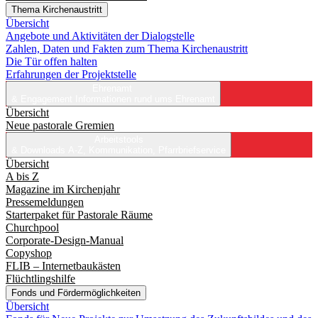
Thema Kirchenaustritt
Übersicht
Angebote und Aktivitäten der Dialogstelle
Zahlen, Daten und Fakten zum Thema Kirchenaustritt
Die Tür offen halten
Erfahrungen der Projektstelle
Ehrenamt
& Engagement
Informationen rund ums Ehrenamt
Übersicht
Neue pastorale Gremien
Arbeitstools
& Downloads
A-Z, Kommunikation, Pfarrbriefservice
Übersicht
A bis Z
Magazine im Kirchenjahr
Pressemeldungen
Starterpaket für Pastorale Räume
Churchpool
Corporate-Design-Manual
Copyshop
FLIB – Internetbaukästen
Flüchtlingshilfe
Fonds und Fördermöglichkeiten
Übersicht