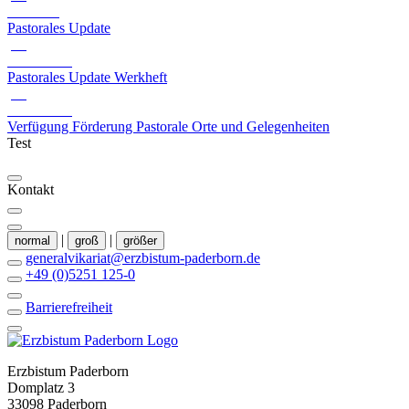
2.80 MB
Pastorales Update
pdf
327.69 KB
Pastorales Update Werkheft
pdf
538.05 KB
Verfügung Förderung Pastorale Orte und Gelegenheiten
Test
Kontakt
|
|
normal
groß
größer
generalvikariat@erzbistum-paderborn.de
+49 (0)5251 125-0
Barrierefreiheit
Erzbistum Paderborn
Domplatz 3
33098 Paderborn