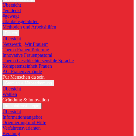
Übersicht
#entdeckt
#gewagt
Glaubensgefährten
Methoden und Arbeitshilfen
Frauen
Übersicht
Netzwerk „Wir Frauen“
Thema Frauenförderung
Innovative Frauenpastoral
Thema Geschlechtersensible Sprache
Kompetenzeinheit Frauen
AG Frauenverbände
Für Menschen da sein
Gremien & Mitbestimmung
Übersicht
Wahlen
Gründung & Innovation
Immobilienstrategie
Übersicht
Informationsangebot
Orientierung und Hilfe
Verfahrensvarianten
Beratung