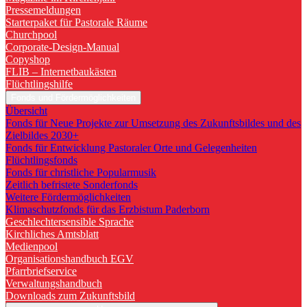
Pressemeldungen
Starterpaket für Pastorale Räume
Churchpool
Corporate-Design-Manual
Copyshop
FLIB – Internetbaukästen
Flüchtlingshilfe
Fonds und Fördermöglichkeiten
Übersicht
Fonds für Neue Projekte zur Umsetzung des Zukunftsbildes und des
Zielbildes 2030+
Fonds für Entwicklung Pastoraler Orte und Gelegenheiten
Flüchtlingsfonds
Fonds für christliche Popularmusik
Zeitlich befristete Sonderfonds
Weitere Fördermöglichkeiten
Klimaschutzfonds für das Erzbistum Paderborn
Geschlechtersensible Sprache
Kirchliches Amtsblatt
Medienpool
Organisationshandbuch EGV
Pfarrbriefservice
Verwaltungshandbuch
Downloads zum Zukunftsbild