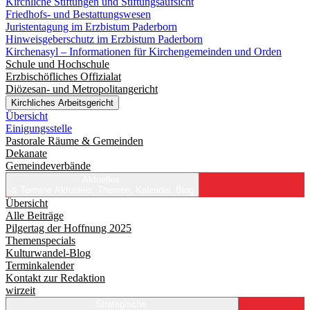
Kirchliche Stiftungen und Stiftungsaufsicht
Friedhofs- und Bestattungswesen
Juristentagung im Erzbistum Paderborn
Hinweisgeberschutz im Erzbistum Paderborn
Kirchenasyl – Informationen für Kirchengemeinden und Orden
Schule und Hochschule
Erzbischöfliches Offizialat
Diözesan- und Metropolitangericht
Kirchliches Arbeitsgericht
Übersicht
Einigungsstelle
Pastorale Räume & Gemeinden
Dekanate
Gemeindeverbände
Aktuelles
& Termine
Aktuelles, Themen, Kalender, Blog
Übersicht
Alle Beiträge
Pilgertag der Hoffnung 2025
Themenspecials
Kulturwandel-Blog
Terminkalender
Kontakt zur Redaktion
wirzeit
Strategische