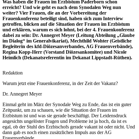
Was haben die Frauen im Erzbistum Paderborn schon
erreicht? Und wie geht es nach dem Synodalen Weg nun
weiter? Vier Frauen, die an der Vorbereitung der
Frauenkonferenz beteiligt sind, haben sich zum Interview
getroffen, blicken auf die Situation der Frauen im Erzbistum
und erklären, warum es sich lohnt, bei der 4. Frauenkonferenz
dabei zu sein: Dr. Annegret Meyer (Leitung Abteilung „Glaube
im Dialog“ im Generalvikariat), Mechthild Wohter (Geistliche
Begleiterin des kfd-Diözesanverbandes, AG Frauenverbände),
Regina Kopp-Herr (Vorstand Diözesankomitee) und Nicole
Heimlich (Dekanatsreferentin im Dekanat Lippstadt-Rüthen).
Redaktion
Warum jetzt eine Frauenkonferenz, in der Zeit der Vakanz?
Dr. Annegret Meyer
Einmal geht im März der Synodale Weg zu Ende, das ist ein guter
Zeitpunkt, um zu schauen, wie die Situation der Frauen im
Erzbistum ist und was sie gerade beschäftigt. Der Leidensdruck
angesichts ungelöster Fragen und Probleme ist ja hoch, da ist es
egal, ob der Stuhl des Erzbischofs gerade vakant ist oder nicht. Und
dann gab es noch einen zusätzlichen Impuls aus der AG
Frauenverbände…