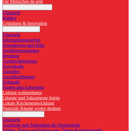
Für Menschen da sein
Gremien & Mitbestimmung
Übersicht
Wahlen
Gründung & Innovation
Immobilienstrategie
Übersicht
Informationsangebot
Orientierung und Hilfe
Verfahrensvarianten
Beratung
Ansprechpersonen
Downloads
Aktuelles
Anschlussthemen
Zeitstrahl
Fragen und Antworten
Leitung wahrnehmen
Liturgie und Sakramente feiern
Lokale Kirchenentwicklung
Pastorale Räume weiter denken
Thema Kirchenaustritt
Übersicht
Angebote und Aktivitäten der Dialogstelle
Zahlen, Daten und Fakten zum Thema Kirchenaustritt