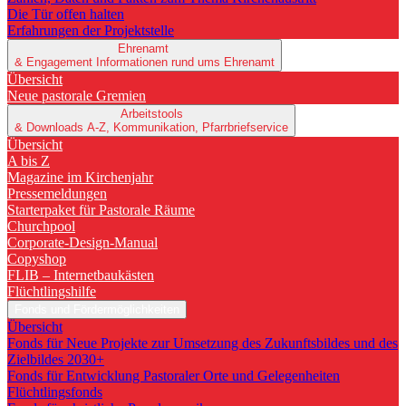
Die Tür offen halten
Erfahrungen der Projektstelle
Ehrenamt
& Engagement
Informationen rund ums Ehrenamt
Übersicht
Neue pastorale Gremien
Arbeitstools
& Downloads
A-Z, Kommunikation, Pfarrbriefservice
Übersicht
A bis Z
Magazine im Kirchenjahr
Pressemeldungen
Starterpaket für Pastorale Räume
Churchpool
Corporate-Design-Manual
Copyshop
FLIB – Internetbaukästen
Flüchtlingshilfe
Fonds und Fördermöglichkeiten
Übersicht
Fonds für Neue Projekte zur Umsetzung des Zukunftsbildes und des
Zielbildes 2030+
Fonds für Entwicklung Pastoraler Orte und Gelegenheiten
Flüchtlingsfonds