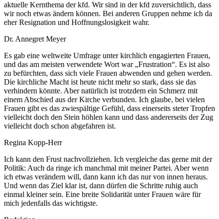
aktuelle Kernthema der kfd. Wir sind in der kfd zuversichtlich, dass
wir noch etwas ändern können. Bei anderen Gruppen nehme ich da
eher Resignation und Hoffnungslosigkeit wahr.
Dr. Annegret Meyer
Es gab eine weltweite Umfrage unter kirchlich engagierten Frauen,
und das am meisten verwendete Wort war „Frustration“. Es ist also
zu befürchten, dass sich viele Frauen abwenden und gehen werden.
Die kirchliche Macht ist heute nicht mehr so stark, dass sie das
verhindern könnte. Aber natürlich ist trotzdem ein Schmerz mit
einem Abschied aus der Kirche verbunden. Ich glaube, bei vielen
Frauen gibt es das zwiespältige Gefühl, dass einerseits steter Tropfen
vielleicht doch den Stein höhlen kann und dass andererseits der Zug
vielleicht doch schon abgefahren ist.
Regina Kopp-Herr
Ich kann den Frust nachvollziehen. Ich vergleiche das gerne mit der
Politik: Auch da ringe ich manchmal mit meiner Partei. Aber wenn
ich etwas verändern will, dann kann ich das nur von innen heraus.
Und wenn das Ziel klar ist, dann dürfen die Schritte ruhig auch
einmal kleiner sein. Eine breite Solidarität unter Frauen wäre für
mich jedenfalls das wichtigste.