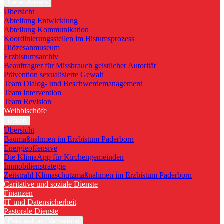
Generalvikare
Übersicht
Abteilung Entwicklung
Abteilung Kommunikation
Koordinierungsstellen im Bistumsprozess
Diözesanmuseum
Erzbistumsarchiv
Beauftragter für Missbrauch geistlicher Autorität
Prävention sexualisierte Gewalt
Team Dialog- und Beschwerdemanagement
Team Intervention
Team Revision
Weihbischöfe
Bauen
Übersicht
Baumaßnahmen im Erzbistum Paderborn
Energieoffensive
Die KlimaApp für Kirchengemeinden
Immobilienstrategie
Zeitstrahl Klimaschutzmaßnahmen im Erzbistum Paderborn
Caritative und soziale Dienste
Finanzen
IT und Datensicherheit
Pastorale Dienste
Personal und Verwaltung