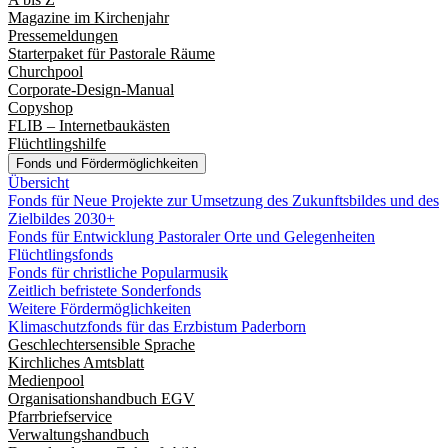
Magazine im Kirchenjahr
Pressemeldungen
Starterpaket für Pastorale Räume
Churchpool
Corporate-Design-Manual
Copyshop
FLIB – Internetbaukästen
Flüchtlingshilfe
Fonds und Fördermöglichkeiten
Übersicht
Fonds für Neue Projekte zur Umsetzung des Zukunftsbildes und des
Zielbildes 2030+
Fonds für Entwicklung Pastoraler Orte und Gelegenheiten
Flüchtlingsfonds
Fonds für christliche Popularmusik
Zeitlich befristete Sonderfonds
Weitere Fördermöglichkeiten
Klimaschutzfonds für das Erzbistum Paderborn
Geschlechtersensible Sprache
Kirchliches Amtsblatt
Medienpool
Organisationshandbuch EGV
Pfarrbriefservice
Verwaltungshandbuch