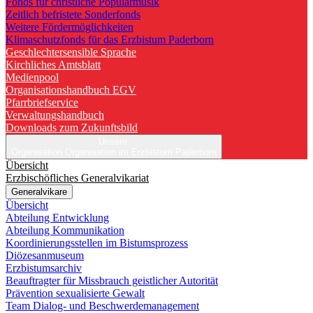
Fonds für christliche Popularmusik
Zeitlich befristete Sonderfonds
Weitere Fördermöglichkeiten
Klimaschutzfonds für das Erzbistum Paderborn
Geschlechtersensible Sprache
Kirchliches Amtsblatt
Medienpool
Organisationshandbuch EGV
Pfarrbriefservice
Verwaltungshandbuch
Downloads zum Zukunftsbild
Unsere
Organisation
Organisation im Erzbistum Paderborn
Übersicht
Erzbischöfliches Generalvikariat
Generalvikare
Übersicht
Abteilung Entwicklung
Abteilung Kommunikation
Koordinierungsstellen im Bistumsprozess
Diözesanmuseum
Erzbistumsarchiv
Beauftragter für Missbrauch geistlicher Autorität
Prävention sexualisierte Gewalt
Team Dialog- und Beschwerdemanagement