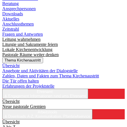
Beratung
Ansprechpersonen
Downloads
Aktuelles
Anschlussthemen
Zeitstrahl
Fragen und Antworten
Leitung wahrnehmen
Liturgie und Sakramente feiern
Lokale Kirchenentwicklung
Pastorale Räume weiter denken
Thema Kirchenaustritt
Übersicht
Angebote und Aktivitäten der Dialogstelle
Zahlen, Daten und Fakten zum Thema Kirchenaustritt
Die Tür offen halten
Erfahrungen der Projektstelle
Ehrenamt
& Engagement
Informationen rund ums Ehrenamt
Übersicht
Neue pastorale Gremien
Arbeitstools
& Downloads
A-Z, Kommunikation, Pfarrbriefservice
Übersicht
A bis Z