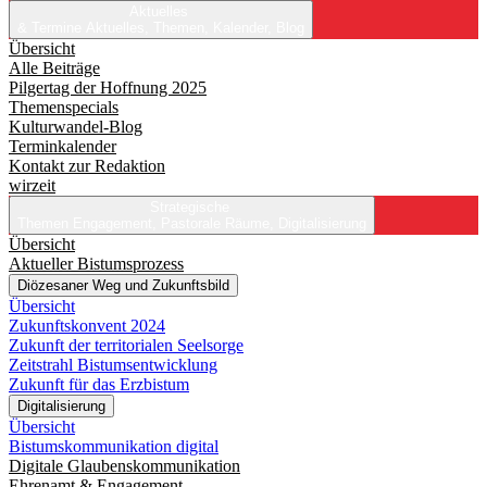
Aktuelles
& Termine
Aktuelles, Themen, Kalender, Blog
Übersicht
Alle Beiträge
Pilgertag der Hoffnung 2025
Themenspecials
Kulturwandel-Blog
Terminkalender
Kontakt zur Redaktion
wirzeit
Strategische
Themen
Engagement, Pastorale Räume, Digitalisierung
Übersicht
Aktueller Bistumsprozess
Diözesaner Weg und Zukunftsbild
Übersicht
Zukunftskonvent 2024
Zukunft der territorialen Seelsorge
Zeitstrahl Bistumsentwicklung
Zukunft für das Erzbistum
Digitalisierung
Übersicht
Bistumskommunikation digital
Digitale Glaubenskommunikation
Ehrenamt & Engagement