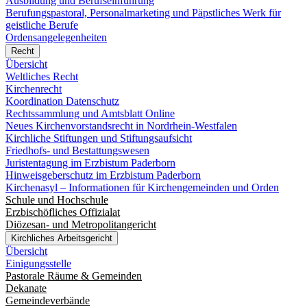
Ausbildung und Berufseinführung
Berufungspastoral, Personalmarketing und Päpstliches Werk für
geistliche Berufe
Ordensangelegenheiten
Recht
Übersicht
Weltliches Recht
Kirchenrecht
Koordination Datenschutz
Rechtssammlung und Amtsblatt Online
Neues Kirchenvorstandsrecht in Nordrhein-Westfalen
Kirchliche Stiftungen und Stiftungsaufsicht
Friedhofs- und Bestattungswesen
Juristentagung im Erzbistum Paderborn
Hinweisgeberschutz im Erzbistum Paderborn
Kirchenasyl – Informationen für Kirchengemeinden und Orden
Schule und Hochschule
Erzbischöfliches Offizialat
Diözesan- und Metropolitangericht
Kirchliches Arbeitsgericht
Übersicht
Einigungsstelle
Pastorale Räume & Gemeinden
Dekanate
Gemeindeverbände