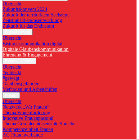
Übersicht
Zukunftskonvent 2024
Zukunft der territorialen Seelsorge
Zeitstrahl Bistumsentwicklung
Zukunft für das Erzbistum
Digitalisierung
Übersicht
Bistumskommunikation digital
Digitale Glaubenskommunikation
Ehrenamt & Engagement
Evangelisierung
Übersicht
#entdeckt
#gewagt
Glaubensgefährten
Methoden und Arbeitshilfen
Frauen
Übersicht
Netzwerk „Wir Frauen“
Thema Frauenförderung
Innovative Frauenpastoral
Thema Geschlechtersensible Sprache
Kompetenzeinheit Frauen
AG Frauenverbände