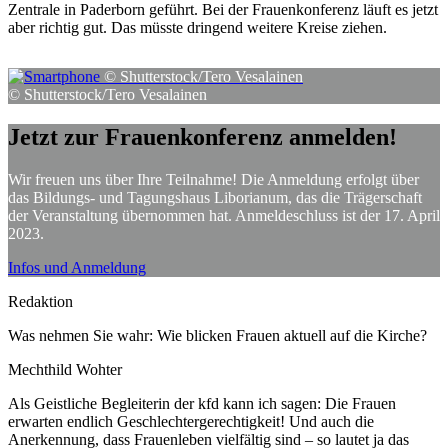
Zentrale in Paderborn geführt. Bei der Frauenkonferenz läuft es jetzt
aber richtig gut. Das müsste dringend weitere Kreise ziehen.
© Shutterstock/Tero Vesalainen
© Shutterstock/Tero Vesalainen
Jetzt
zur
Frauenkonferenz
anmelden!
Wir freuen uns über Ihre Teilnahme! Die Anmeldung erfolgt über
das Bildungs- und Tagungshaus Liborianum, das die Trägerschaft
der Veranstaltung übernommen hat. Anmeldeschluss ist der 17. April
2023.
Infos und Anmeldung
Redaktion
Was nehmen Sie wahr: Wie blicken Frauen aktuell auf die Kirche?
Mechthild Wohter
Als Geistliche Begleiterin der kfd kann ich sagen: Die Frauen
erwarten endlich Geschlechtergerechtigkeit! Und auch die
Anerkennung, dass Frauenleben vielfältig sind – so lautet ja das