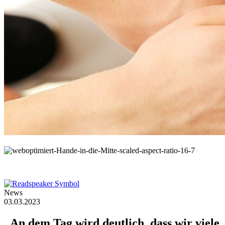
© Africa Studio / Shutterstock.com
©
Africa Studio / Shutterstock.com
News
03.03.2023
„An
dem
Tag
wird
deutlich,
dass
wir
viele