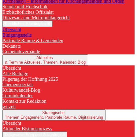
Kirchenasyl – Informationen für Kirchengemeinden und Orden
Schule und Hochschule
Erzbischöfliches Offizialat
Diözesan- und Metropolitangericht
Kirchliches Arbeitsgericht
Übersicht
Einigungsstelle
Pastorale Räume & Gemeinden
Dekanate
Gemeindeverbände
Aktuelles
& Termine
Aktuelles, Themen, Kalender, Blog
Übersicht
Alle Beiträge
Pilgertag der Hoffnung 2025
Themenspecials
Kulturwandel-Blog
Terminkalender
Kontakt zur Redaktion
wirzeit
Strategische
Themen
Engagement, Pastorale Räume, Digitalisierung
Übersicht
Aktueller Bistumsprozess
Diözesaner Weg und Zukunftsbild