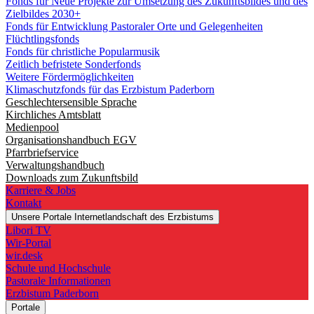
Fonds für Neue Projekte zur Umsetzung des Zukunftsbildes und des
Zielbildes 2030+
Fonds für Entwicklung Pastoraler Orte und Gelegenheiten
Flüchtlingsfonds
Fonds für christliche Popularmusik
Zeitlich befristete Sonderfonds
Weitere Fördermöglichkeiten
Klimaschutzfonds für das Erzbistum Paderborn
Geschlechtersensible Sprache
Kirchliches Amtsblatt
Medienpool
Organisationshandbuch EGV
Pfarrbriefservice
Verwaltungshandbuch
Downloads zum Zukunftsbild
Karriere & Jobs
Kontakt
Unsere Portale
Internetlandschaft des Erzbistums
Libori TV
Wir-Portal
wir.desk
Schule und Hochschule
Pastorale Informationen
Erzbistum Paderborn
Portale