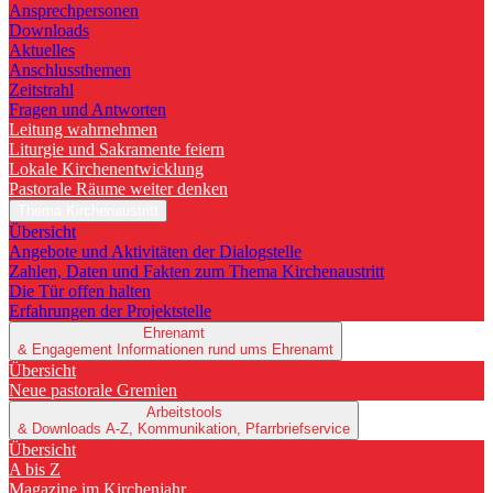
Ansprechpersonen
Downloads
Aktuelles
Anschlussthemen
Zeitstrahl
Fragen und Antworten
Leitung wahrnehmen
Liturgie und Sakramente feiern
Lokale Kirchenentwicklung
Pastorale Räume weiter denken
Thema Kirchenaustritt
Übersicht
Angebote und Aktivitäten der Dialogstelle
Zahlen, Daten und Fakten zum Thema Kirchenaustritt
Die Tür offen halten
Erfahrungen der Projektstelle
Ehrenamt
& Engagement
Informationen rund ums Ehrenamt
Übersicht
Neue pastorale Gremien
Arbeitstools
& Downloads
A-Z, Kommunikation, Pfarrbriefservice
Übersicht
A bis Z
Magazine im Kirchenjahr