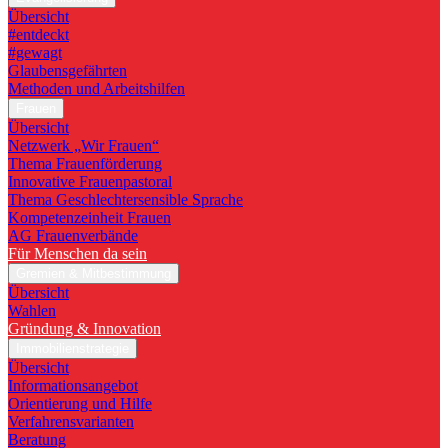
Übersicht
#entdeckt
#gewagt
Glaubensgefährten
Methoden und Arbeitshilfen
Frauen
Übersicht
Netzwerk „Wir Frauen“
Thema Frauenförderung
Innovative Frauenpastoral
Thema Geschlechtersensible Sprache
Kompetenzeinheit Frauen
AG Frauenverbände
Für Menschen da sein
Gremien & Mitbestimmung
Übersicht
Wahlen
Gründung & Innovation
Immobilienstrategie
Übersicht
Informationsangebot
Orientierung und Hilfe
Verfahrensvarianten
Beratung