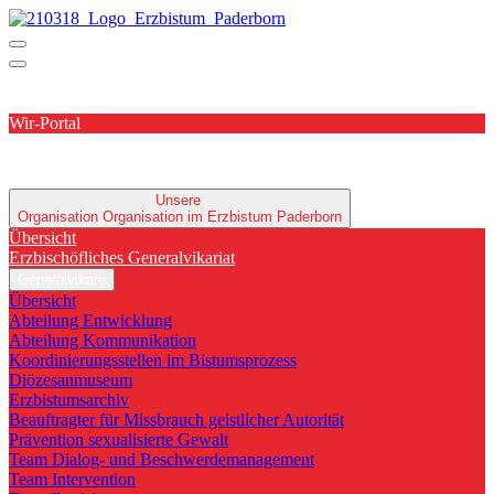
Wir-Portal
Unsere
Organisation
Organisation im Erzbistum Paderborn
Übersicht
Erzbischöfliches Generalvikariat
Generalvikare
Übersicht
Abteilung Entwicklung
Abteilung Kommunikation
Koordinierungsstellen im Bistumsprozess
Diözesanmuseum
Erzbistumsarchiv
Beauftragter für Missbrauch geistlicher Autorität
Prävention sexualisierte Gewalt
Team Dialog- und Beschwerdemanagement
Team Intervention