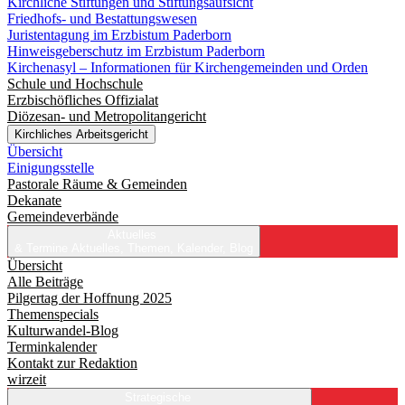
Kirchliche Stiftungen und Stiftungsaufsicht
Friedhofs- und Bestattungswesen
Juristentagung im Erzbistum Paderborn
Hinweisgeberschutz im Erzbistum Paderborn
Kirchenasyl – Informationen für Kirchengemeinden und Orden
Schule und Hochschule
Erzbischöfliches Offizialat
Diözesan- und Metropolitangericht
Kirchliches Arbeitsgericht
Übersicht
Einigungsstelle
Pastorale Räume & Gemeinden
Dekanate
Gemeindeverbände
Aktuelles
& Termine
Aktuelles, Themen, Kalender, Blog
Übersicht
Alle Beiträge
Pilgertag der Hoffnung 2025
Themenspecials
Kulturwandel-Blog
Terminkalender
Kontakt zur Redaktion
wirzeit
Strategische