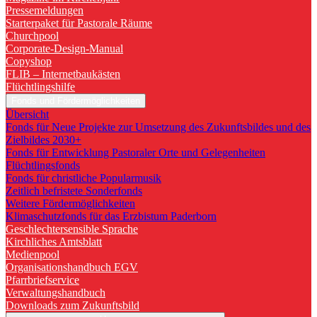
Pressemeldungen
Starterpaket für Pastorale Räume
Churchpool
Corporate-Design-Manual
Copyshop
FLIB – Internetbaukästen
Flüchtlingshilfe
Fonds und Fördermöglichkeiten
Übersicht
Fonds für Neue Projekte zur Umsetzung des Zukunftsbildes und des
Zielbildes 2030+
Fonds für Entwicklung Pastoraler Orte und Gelegenheiten
Flüchtlingsfonds
Fonds für christliche Popularmusik
Zeitlich befristete Sonderfonds
Weitere Fördermöglichkeiten
Klimaschutzfonds für das Erzbistum Paderborn
Geschlechtersensible Sprache
Kirchliches Amtsblatt
Medienpool
Organisationshandbuch EGV
Pfarrbriefservice
Verwaltungshandbuch
Downloads zum Zukunftsbild