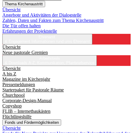
Thema Kirchenaustritt
Übersicht
Angebote und Aktivitäten der Dialogstelle
Zahlen, Daten und Fakten zum Thema Kirchenaustritt
Die Tür offen halten
Erfahrungen der Projektstelle
Ehrenamt
& Engagement
Informationen rund ums Ehrenamt
Übersicht
Neue pastorale Gremien
Arbeitstools
& Downloads
A-Z, Kommunikation, Pfarrbriefservice
Übersicht
A bis Z
Magazine im Kirchenjahr
Pressemeldungen
Starterpaket für Pastorale Räume
Churchpool
Corporate-Design-Manual
Copyshop
FLIB – Internetbaukästen
Flüchtlingshilfe
Fonds und Fördermöglichkeiten
Übersicht