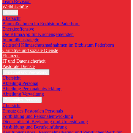
Team Revision
Weihbischöfe
Bauen
Übersicht
Baumaßnahmen im Erzbistum Paderborn
Energieoffensive
Die KlimaApp für Kirchengemeinden
Immobilienstrategie
Zeitstrahl Klimaschutzmaßnahmen im Erzbistum Paderborn
Caritative und soziale Dienste
Finanzen
IT und Datensicherheit
Pastorale Dienste
Personal und Verwaltung
Übersicht
Abteilung Personal
Abteilung Personalentwicklung
Abteilung Verwaltung
Pastorales Personal
Übersicht
Einsatz des Pastoralen Personals
Fortbildung und Personalentwicklung
Dienstaufsicht, Begleitung und Unterstützung
Ausbildung und Berufseinführung
Berufungspastoral, Personalmarketing und Päpstliches Werk für