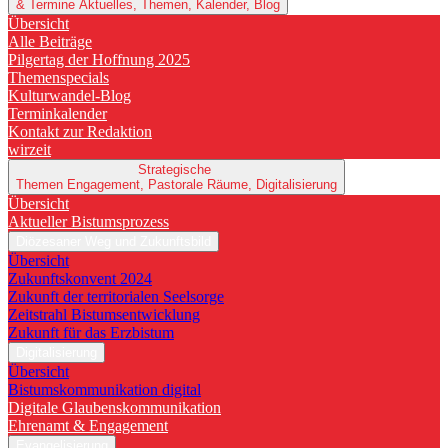
& Termine
Aktuelles, Themen, Kalender, Blog
Übersicht
Alle Beiträge
Pilgertag der Hoffnung 2025
Themenspecials
Kulturwandel-Blog
Terminkalender
Kontakt zur Redaktion
wirzeit
Strategische
Themen
Engagement, Pastorale Räume, Digitalisierung
Übersicht
Aktueller Bistumsprozess
Diözesaner Weg und Zukunftsbild
Übersicht
Zukunftskonvent 2024
Zukunft der territorialen Seelsorge
Zeitstrahl Bistumsentwicklung
Zukunft für das Erzbistum
Digitalisierung
Übersicht
Bistumskommunikation digital
Digitale Glaubenskommunikation
Ehrenamt & Engagement
Evangelisierung