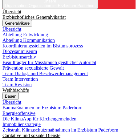
Unsere
Organisation
Organisation im Erzbistum Paderborn
Übersicht
Erzbischöfliches Generalvikariat
Generalvikare
Übersicht
Abteilung Entwicklung
Abteilung Kommunikation
Koordinierungsstellen im Bistumsprozess
Diözesanmuseum
Erzbistumsarchiv
Beauftragter für Missbrauch geistlicher Autorität
Prävention sexualisierte Gewalt
Team Dialog- und Beschwerdemanagement
Team Intervention
Team Revision
Weihbischöfe
Bauen
Übersicht
Baumaßnahmen im Erzbistum Paderborn
Energieoffensive
Die KlimaApp für Kirchengemeinden
Immobilienstrategie
Zeitstrahl Klimaschutzmaßnahmen im Erzbistum Paderborn
Caritative und soziale Dienste