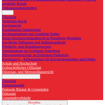
geistliche Berufe
Ordensangelegenheiten
Recht
Übersicht
Weltliches Recht
Kirchenrecht
Koordination Datenschutz
Rechtssammlung und Amtsblatt Online
Neues Kirchenvorstandsrecht in Nordrhein-Westfalen
Kirchliche Stiftungen und Stiftungsaufsicht
Friedhofs- und Bestattungswesen
Juristentagung im Erzbistum Paderborn
Hinweisgeberschutz im Erzbistum Paderborn
Kirchenasyl – Informationen für Kirchengemeinden und Orden
Schule und Hochschule
Erzbischöfliches Offizialat
Diözesan- und Metropolitangericht
Kirchliches Arbeitsgericht
Übersicht
Einigungsstelle
Pastorale Räume & Gemeinden
Dekanate
Gemeindeverbände
Aktuelles