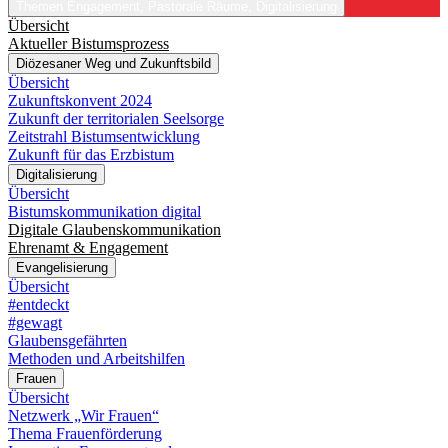
Themen
Engagement, Pastorale Räume, Digitalisierung
Übersicht
Aktueller Bistumsprozess
Diözesaner Weg und Zukunftsbild
Übersicht
Zukunftskonvent 2024
Zukunft der territorialen Seelsorge
Zeitstrahl Bistumsentwicklung
Zukunft für das Erzbistum
Digitalisierung
Übersicht
Bistumskommunikation digital
Digitale Glaubenskommunikation
Ehrenamt & Engagement
Evangelisierung
Übersicht
#entdeckt
#gewagt
Glaubensgefährten
Methoden und Arbeitshilfen
Frauen
Übersicht
Netzwerk „Wir Frauen“
Thema Frauenförderung