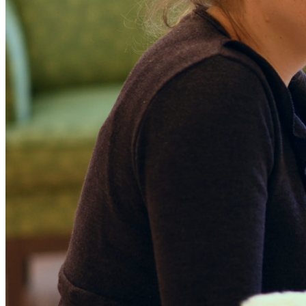
Thema Kirchenaustritt
Übersicht
Angebote und Aktivitäten der Dialogstelle
Zahlen, Daten und Fakten zum Thema Kirchenaustritt
Die Tür offen halten
Erfahrungen der Projektstelle
Ehrenamt
& Engagement
Informationen rund ums Ehrenamt
Übersicht
Neue pastorale Gremien
Arbeitstools
& Downloads
A-Z, Kommunikation, Pfarrbriefservice
Übersicht
A bis Z
Magazine im Kirchenjahr
Pressemeldungen
Starterpaket für Pastorale Räume
Churchpool
Corporate-Design-Manual
Copyshop
FLIB – Internetbaukästen
Flüchtlingshilfe
Fonds und Fördermöglichkeiten
Übersicht