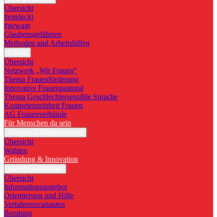
Übersicht
#entdeckt
#gewagt
Glaubensgefährten
Methoden und Arbeitshilfen
Frauen
Übersicht
Netzwerk „Wir Frauen“
Thema Frauenförderung
Innovative Frauenpastoral
Thema Geschlechtersensible Sprache
Kompetenzeinheit Frauen
AG Frauenverbände
Für Menschen da sein
Gremien & Mitbestimmung
Übersicht
Wahlen
Gründung & Innovation
Immobilienstrategie
Übersicht
Informationsangebot
Orientierung und Hilfe
Verfahrensvarianten
Beratung