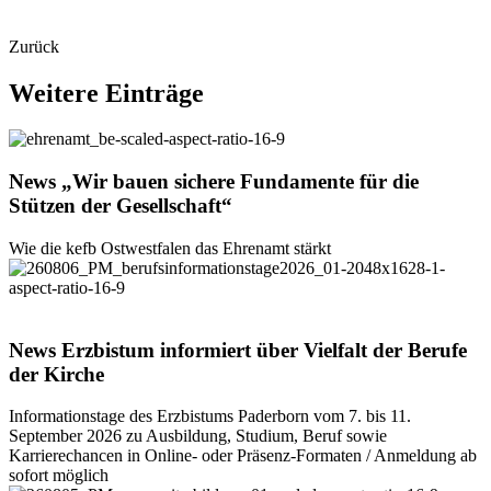
Zurück
Weitere
Einträge
© Heiko Appelbaum
News
„Wir
bauen
sichere
Fundamente
für
die
Stützen
der
Gesellschaft“
Wie die kefb Ostwestfalen das Ehrenamt stärkt
© Maria Aßhauer / Erzbistum Paderborn
News
Erzbistum
informiert
über
Vielfalt
der
Berufe
der
Kirche
Informationstage des Erzbistums Paderborn vom 7. bis 11.
September 2026 zu Ausbildung, Studium, Beruf sowie
Karrierechancen in Online- oder Präsenz-Formaten / Anmeldung ab
sofort möglich