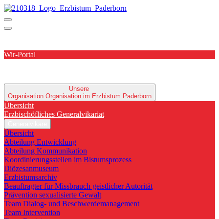
Wir-Portal
Unsere
Organisation
Organisation im Erzbistum Paderborn
Übersicht
Erzbischöfliches Generalvikariat
Generalvikare
Übersicht
Abteilung Entwicklung
Abteilung Kommunikation
Koordinierungsstellen im Bistumsprozess
Diözesanmuseum
Erzbistumsarchiv
Beauftragter für Missbrauch geistlicher Autorität
Prävention sexualisierte Gewalt
Team Dialog- und Beschwerdemanagement
Team Intervention