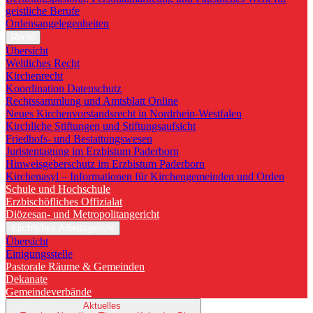
geistliche Berufe
Ordensangelegenheiten
Recht
Übersicht
Weltliches Recht
Kirchenrecht
Koordination Datenschutz
Rechtssammlung und Amtsblatt Online
Neues Kirchenvorstandsrecht in Nordrhein-Westfalen
Kirchliche Stiftungen und Stiftungsaufsicht
Friedhofs- und Bestattungswesen
Juristentagung im Erzbistum Paderborn
Hinweisgeberschutz im Erzbistum Paderborn
Kirchenasyl – Informationen für Kirchengemeinden und Orden
Schule und Hochschule
Erzbischöfliches Offizialat
Diözesan- und Metropolitangericht
Kirchliches Arbeitsgericht
Übersicht
Einigungsstelle
Pastorale Räume & Gemeinden
Dekanate
Gemeindeverbände
Aktuelles