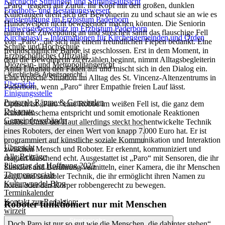
Kirchliche Stiftungen und Stiftungsaufsicht
„Paro“ reagiert auf Zuruf. Ihr Kopf mit den großen, dunklen
Friedhofs- und Bestattungswesen
Kulleraugen dreht sich der Bewohnerin zu und schaut sie an wie es
Juristentagung im Erzbistum Paderborn
Hundewelpen nicht bewegender machen könnten. Die Seniorin
Hinweisgeberschutz im Erzbistum Paderborn
nimmt die Zuwendung an und streichelt sanft das flauschige Fell
Kirchenasyl – Informationen für Kirchengemeinden und Orden
von „Paro“, die sich mit einem freundlichen Fiepen bedankt. Eine
Schule und Hochschule
freundschaftliche Bande ist geschlossen. Erst in dem Moment, in
Erzbischöfliches Offizialat
dem die Bewohnerin zu erzählen beginnt, nimmt Alltagsbegleiterin
Diözesan- und Metropolitangericht
Anita Lingnau den Faden auf und mischt sich in den Dialog ein.
Kirchliches Arbeitsgericht
Eine typische Situation im Alltag des St. Vincenz-Altenzentrums in
Übersicht
Paderborn, wenn „Paro“ ihrer Empathie freien Lauf lässt.
Einigungsstelle
Pastorale Räume & Gemeinden
Optisch ist „Paro“ eine Robbe im weißen Fell ist, die ganz dem
Dekanate
Kindchenschema entspricht und somit emotionale Reaktionen
Gemeindeverbände
auslöst. Unter der Haut allerdings steckt hochentwickelte Technik
eines Roboters, der einen Wert von knapp 7.000 Euro hat. Er ist
Aktuelles
& Termine
Aktuelles, Themen, Kalender, Blog
programmiert auf künstliche soziale Kommunikation und Interaktion
Übersicht
zwischen Mensch und Roboter. Er erkennt, kommuniziert und
Alle Beiträge
reagiert täuschend echt. Ausgestattet ist „Paro“ mit Sensoren, die ihr
Pilgertag der Hoffnung 2025
Standort und Berührung vermitteln, einer Kamera, die ihr Menschen
Themenspecials
zeigt, und sensibler Technik, die ihr ermöglicht ihren Namen zu
Kulturwandel-Blog
hören oder den Körper robbengerecht zu bewegen.
Terminkalender
Kontakt zur Redaktion
Roboter funktioniert nur mit Menschen
wirzeit
Strategische
„Doch Paro ist nur so gut wie die Menschen, die dahinter stehen“,