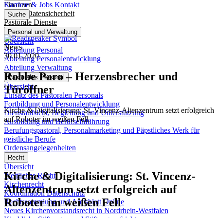
Finanzen
Karriere & Jobs
Kontakt
IT und Datensicherheit
Suche
Pastorale Dienste
Personal und Verwaltung
Übersicht
News
Abteilung Personal
30.01.2020
Abteilung Personalentwicklung
Abteilung Verwaltung
Robbe
Paro
–
Herzensbrecher
und
Pastorales Personal
Übersicht
Türöffner
Einsatz des Pastoralen Personals
Fortbildung und Personalentwicklung
Kirche & Digitalisierung: St. Vincenz-Altenzentrum setzt erfolgreich
Dienstaufsicht, Begleitung und Unterstützung
auf Roboter im weißen Fell.
Ausbildung und Berufseinführung
Berufungspastoral, Personalmarketing und Päpstliches Werk für
geistliche Berufe
Ordensangelegenheiten
Recht
Übersicht
Kirche & Digitalisierung: St. Vincenz-
Weltliches Recht
Kirchenrecht
Altenzentrum setzt erfolgreich auf
Koordination Datenschutz
Roboter im weißen Fell
Rechtssammlung und Amtsblatt Online
Neues Kirchenvorstandsrecht in Nordrhein-Westfalen