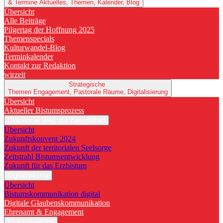
& Termine
Aktuelles, Themen, Kalender, Blog
Übersicht
Alle Beiträge
Pilgertag der Hoffnung 2025
Themenspecials
Kulturwandel-Blog
Terminkalender
Kontakt zur Redaktion
wirzeit
Strategische
Themen
Engagement, Pastorale Räume, Digitalisierung
Übersicht
Aktueller Bistumsprozess
Diözesaner Weg und Zukunftsbild
Übersicht
Zukunftskonvent 2024
Zukunft der territorialen Seelsorge
Zeitstrahl Bistumsentwicklung
Zukunft für das Erzbistum
Digitalisierung
Übersicht
Bistumskommunikation digital
Digitale Glaubenskommunikation
Ehrenamt & Engagement
Evangelisierung