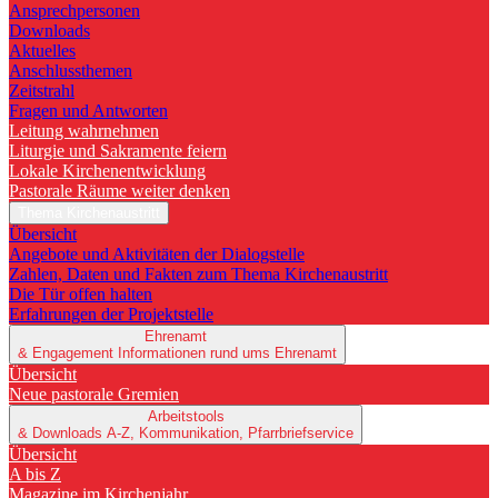
Ansprechpersonen
Downloads
Aktuelles
Anschlussthemen
Zeitstrahl
Fragen und Antworten
Leitung wahrnehmen
Liturgie und Sakramente feiern
Lokale Kirchenentwicklung
Pastorale Räume weiter denken
Thema Kirchenaustritt
Übersicht
Angebote und Aktivitäten der Dialogstelle
Zahlen, Daten und Fakten zum Thema Kirchenaustritt
Die Tür offen halten
Erfahrungen der Projektstelle
Ehrenamt
& Engagement
Informationen rund ums Ehrenamt
Übersicht
Neue pastorale Gremien
Arbeitstools
& Downloads
A-Z, Kommunikation, Pfarrbriefservice
Übersicht
A bis Z
Magazine im Kirchenjahr