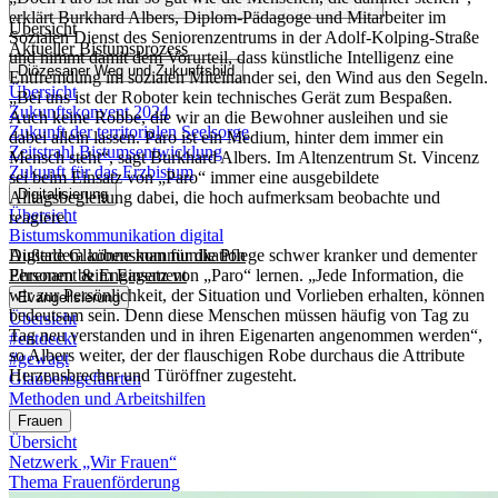
Themen
Engagement, Pastorale Räume, Digitalisierung
erklärt Burkhard Albers, Diplom-Pädagoge und Mitarbeiter im
Übersicht
Sozialen Dienst des Seniorenzentrums in der Adolf-Kolping-Straße
Aktueller Bistumsprozess
und nimmt damit dem Vorurteil, dass künstliche Intelligenz eine
Diözesaner Weg und Zukunftsbild
Entfremdung im sozialen Miteinander sei, den Wind aus den Segeln.
Übersicht
„Bei uns ist der Roboter kein technisches Gerät zum Bespaßen.
Zukunftskonvent 2024
Auch keine Robbe, die wir an die Bewohner ausleihen und sie
Zukunft der territorialen Seelsorge
dabei allein lassen. Paro ist ein Medium, hinter dem immer ein
Zeitstrahl Bistumsentwicklung
Mensch steht“, sagt Burkhard Albers. Im Altenzentrum St. Vincenz
Zukunft für das Erzbistum
sei beim Einsatz von „Paro“ immer eine ausgebildete
Digitalisierung
Alltagsbegleitung dabei, die hoch aufmerksam beobachte und
Übersicht
reagiere.
Bistumskommunikation digital
Digitale Glaubenskommunikation
Außerdem könne man für die Pflege schwer kranker und dementer
Ehrenamt & Engagement
Personen beim Einsatz von „Paro“ lernen. „Jede Information, die
wir zur Persönlichkeit, der Situation und Vorlieben erhalten, können
Evangelisierung
bedeutsam sein. Denn diese Menschen müssen häufig von Tag zu
Übersicht
Tag neu verstanden und in ihren Eigenarten angenommen werden“,
#entdeckt
so Albers weiter, der der flauschigen Robe durchaus die Attribute
#gewagt
Herzensbrecher und Türöffner zugesteht.
Glaubensgefährten
Methoden und Arbeitshilfen
Frauen
Übersicht
Netzwerk „Wir Frauen“
Thema Frauenförderung