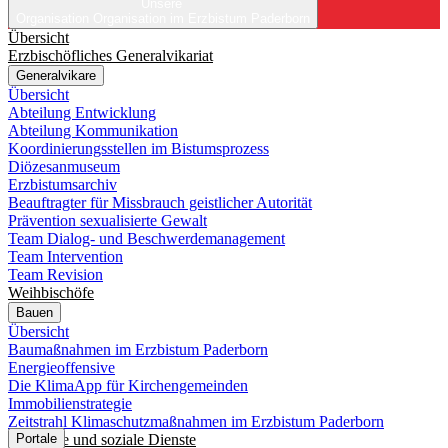
Unsere
Organisation
Organisation im Erzbistum Paderborn
Übersicht
Erzbischöfliches Generalvikariat
Generalvikare
Übersicht
Abteilung Entwicklung
Abteilung Kommunikation
Koordinierungsstellen im Bistumsprozess
Diözesanmuseum
Erzbistumsarchiv
Beauftragter für Missbrauch geistlicher Autorität
Prävention sexualisierte Gewalt
Team Dialog- und Beschwerdemanagement
Team Intervention
Team Revision
Weihbischöfe
Bauen
Übersicht
Baumaßnahmen im Erzbistum Paderborn
Energieoffensive
Die KlimaApp für Kirchengemeinden
Immobilienstrategie
Zeitstrahl Klimaschutzmaßnahmen im Erzbistum Paderborn
Caritative und soziale Dienste
Portale