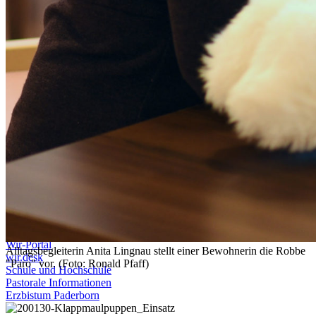
Fonds für Neue Projekte zur Umsetzung des Zukunftsbildes und des
Zielbildes 2030+
Fonds für Entwicklung Pastoraler Orte und Gelegenheiten
Flüchtlingsfonds
Fonds für christliche Popularmusik
Zeitlich befristete Sonderfonds
Weitere Fördermöglichkeiten
Klimaschutzfonds für das Erzbistum Paderborn
Geschlechtersensible Sprache
Kirchliches Amtsblatt
Medienpool
Organisationshandbuch EGV
Pfarrbriefservice
Verwaltungshandbuch
Downloads zum Zukunftsbild
Karriere & Jobs
Kontakt
Unsere Portale
Internetlandschaft des Erzbistums
Libori TV
Wir-Portal
Alltagsbegleiterin Anita Lingnau stellt einer Bewohnerin die Robbe
wir.desk
"Paro" vor. (Foto: Ronald Pfaff)
Schule und Hochschule
Pastorale Informationen
Erzbistum Paderborn