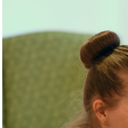
Innovative Frauenpastoral
Thema Geschlechtersensible Sprache
Kompetenzeinheit Frauen
AG Frauenverbände
Für Menschen da sein
Gremien & Mitbestimmung
Übersicht
Wahlen
Gründung & Innovation
Immobilienstrategie
Übersicht
Informationsangebot
Orientierung und Hilfe
Verfahrensvarianten
Beratung
Ansprechpersonen
Downloads
Aktuelles
Anschlussthemen
Zeitstrahl
Fragen und Antworten
Leitung wahrnehmen
Liturgie und Sakramente feiern
Lokale Kirchenentwicklung
Pastorale Räume weiter denken