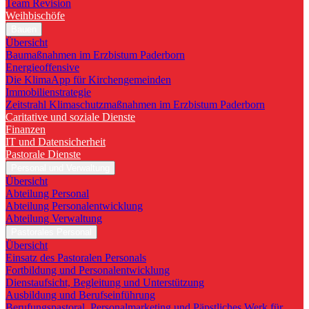
Team Revision
Weihbischöfe
Bauen
Übersicht
Baumaßnahmen im Erzbistum Paderborn
Energieoffensive
Die KlimaApp für Kirchengemeinden
Immobilienstrategie
Zeitstrahl Klimaschutzmaßnahmen im Erzbistum Paderborn
Caritative und soziale Dienste
Finanzen
IT und Datensicherheit
Pastorale Dienste
Personal und Verwaltung
Übersicht
Abteilung Personal
Abteilung Personalentwicklung
Abteilung Verwaltung
Pastorales Personal
Übersicht
Einsatz des Pastoralen Personals
Fortbildung und Personalentwicklung
Dienstaufsicht, Begleitung und Unterstützung
Ausbildung und Berufseinführung
Berufungspastoral, Personalmarketing und Päpstliches Werk für