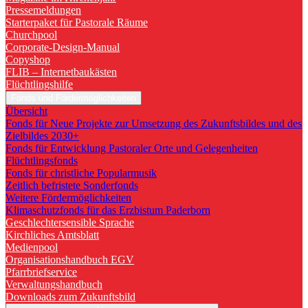
Pressemeldungen
Starterpaket für Pastorale Räume
Churchpool
Corporate-Design-Manual
Copyshop
FLIB – Internetbaukästen
Flüchtlingshilfe
Fonds und Fördermöglichkeiten
Übersicht
Fonds für Neue Projekte zur Umsetzung des Zukunftsbildes und des
Zielbildes 2030+
Fonds für Entwicklung Pastoraler Orte und Gelegenheiten
Flüchtlingsfonds
Fonds für christliche Popularmusik
Zeitlich befristete Sonderfonds
Weitere Fördermöglichkeiten
Klimaschutzfonds für das Erzbistum Paderborn
Geschlechtersensible Sprache
Kirchliches Amtsblatt
Medienpool
Organisationshandbuch EGV
Pfarrbriefservice
Verwaltungshandbuch
Downloads zum Zukunftsbild