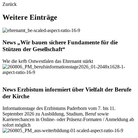
Zurück
Weitere
Einträge
© Heiko Appelbaum
News
„Wir
bauen
sichere
Fundamente
für
die
Stützen
der
Gesellschaft“
Wie die kefb Ostwestfalen das Ehrenamt stärkt
© Maria Aßhauer / Erzbistum Paderborn
News
Erzbistum
informiert
über
Vielfalt
der
Berufe
der
Kirche
Informationstage des Erzbistums Paderborn vom 7. bis 11.
September 2026 zu Ausbildung, Studium, Beruf sowie
Karrierechancen in Online- oder Präsenz-Formaten / Anmeldung ab
sofort möglich
©
Thomas Throenle