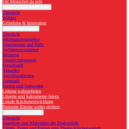
Für Menschen da sein
Gremien & Mitbestimmung
Übersicht
Wahlen
Gründung & Innovation
Immobilienstrategie
Übersicht
Informationsangebot
Orientierung und Hilfe
Verfahrensvarianten
Beratung
Ansprechpersonen
Downloads
Aktuelles
Anschlussthemen
Zeitstrahl
Fragen und Antworten
Leitung wahrnehmen
Liturgie und Sakramente feiern
Lokale Kirchenentwicklung
Pastorale Räume weiter denken
Thema Kirchenaustritt
Übersicht
Angebote und Aktivitäten der Dialogstelle
Zahlen, Daten und Fakten zum Thema Kirchenaustritt