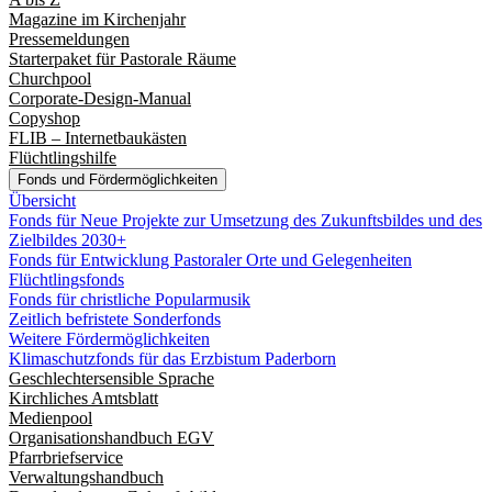
Magazine im Kirchenjahr
Pressemeldungen
Starterpaket für Pastorale Räume
Churchpool
Corporate-Design-Manual
Copyshop
FLIB – Internetbaukästen
Flüchtlingshilfe
Fonds und Fördermöglichkeiten
Übersicht
Fonds für Neue Projekte zur Umsetzung des Zukunftsbildes und des
Zielbildes 2030+
Fonds für Entwicklung Pastoraler Orte und Gelegenheiten
Flüchtlingsfonds
Fonds für christliche Popularmusik
Zeitlich befristete Sonderfonds
Weitere Fördermöglichkeiten
Klimaschutzfonds für das Erzbistum Paderborn
Geschlechtersensible Sprache
Kirchliches Amtsblatt
Medienpool
Organisationshandbuch EGV
Pfarrbriefservice
Verwaltungshandbuch