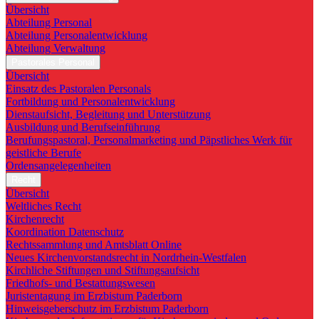
Übersicht
Abteilung Personal
Abteilung Personalentwicklung
Abteilung Verwaltung
Pastorales Personal
Übersicht
Einsatz des Pastoralen Personals
Fortbildung und Personalentwicklung
Dienstaufsicht, Begleitung und Unterstützung
Ausbildung und Berufseinführung
Berufungspastoral, Personalmarketing und Päpstliches Werk für
geistliche Berufe
Ordensangelegenheiten
Recht
Übersicht
Weltliches Recht
Kirchenrecht
Koordination Datenschutz
Rechtssammlung und Amtsblatt Online
Neues Kirchenvorstandsrecht in Nordrhein-Westfalen
Kirchliche Stiftungen und Stiftungsaufsicht
Friedhofs- und Bestattungswesen
Juristentagung im Erzbistum Paderborn
Hinweisgeberschutz im Erzbistum Paderborn