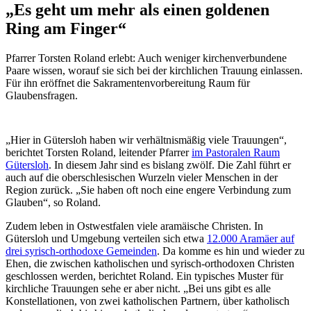
„Es
geht
um
mehr
als
einen
goldenen
Ring
am
Finger“
Pfarrer Torsten Roland erlebt: Auch weniger kirchenverbundene
Paare wissen, worauf sie sich bei der kirchlichen Trauung einlassen.
Für ihn eröffnet die Sakramentenvorbereitung Raum für
Glaubensfragen.
„Hier in Gütersloh haben wir verhältnismäßig viele Trauungen“,
berichtet Torsten Roland, leitender Pfarrer
im Pastoralen Raum
Gütersloh
. In diesem Jahr sind es bislang zwölf. Die Zahl führt er
auch auf die oberschlesischen Wurzeln vieler Menschen in der
Region zurück. „Sie haben oft noch eine engere Verbindung zum
Glauben“, so Roland.
Zudem leben in Ostwestfalen viele aramäische Christen. In
Gütersloh und Umgebung verteilen sich etwa
12.000 Aramäer auf
drei syrisch-orthodoxe Gemeinden
. Da komme es hin und wieder zu
Ehen, die zwischen katholischen und syrisch-orthodoxen Christen
geschlossen werden, berichtet Roland. Ein typisches Muster für
kirchliche Trauungen sehe er aber nicht. „Bei uns gibt es alle
Konstellationen, von zwei katholischen Partnern, über katholisch