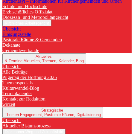
Kirchenasyl – Informationen für Kirchengemeinden und Orden
Schule und Hochschule
Erzbischöfliches Offizialat
Diözesan- und Metropolitangericht
Kirchliches Arbeitsgericht
Übersicht
Einigungsstelle
Pastorale Räume & Gemeinden
Dekanate
Gemeindeverbände
Aktuelles
& Termine
Aktuelles, Themen, Kalender, Blog
Übersicht
Alle Beiträge
Pilgertag der Hoffnung 2025
Themenspecials
Kulturwandel-Blog
Terminkalender
Kontakt zur Redaktion
wirzeit
Strategische
Themen
Engagement, Pastorale Räume, Digitalisierung
Übersicht
Aktueller Bistumsprozess
Diözesaner Weg und Zukunftsbild