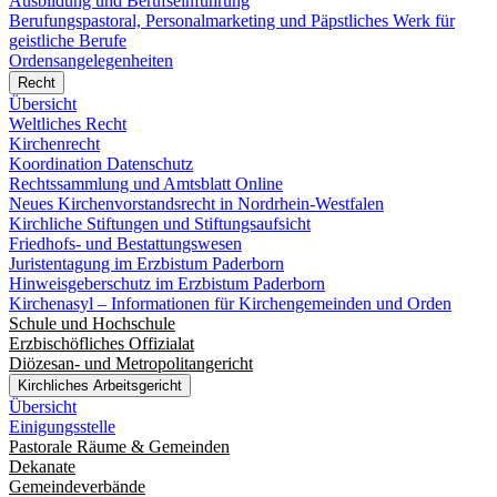
Ausbildung und Berufseinführung
Berufungspastoral, Personalmarketing und Päpstliches Werk für
geistliche Berufe
Ordensangelegenheiten
Recht
Übersicht
Weltliches Recht
Kirchenrecht
Koordination Datenschutz
Rechtssammlung und Amtsblatt Online
Neues Kirchenvorstandsrecht in Nordrhein-Westfalen
Kirchliche Stiftungen und Stiftungsaufsicht
Friedhofs- und Bestattungswesen
Juristentagung im Erzbistum Paderborn
Hinweisgeberschutz im Erzbistum Paderborn
Kirchenasyl – Informationen für Kirchengemeinden und Orden
Schule und Hochschule
Erzbischöfliches Offizialat
Diözesan- und Metropolitangericht
Kirchliches Arbeitsgericht
Übersicht
Einigungsstelle
Pastorale Räume & Gemeinden
Dekanate
Gemeindeverbände