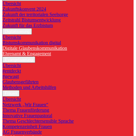
Übersicht
Zukunftskonvent 2024
Zukunft der territorialen Seelsorge
Zeitstrahl Bistumsentwicklung
Zukunft für das Erzbistum
Digitalisierung
Übersicht
Bistumskommunikation digital
Digitale Glaubenskommunikation
Ehrenamt & Engagement
Evangelisierung
Übersicht
#entdeckt
#gewagt
Glaubensgefährten
Methoden und Arbeitshilfen
Frauen
Übersicht
Netzwerk „Wir Frauen“
Thema Frauenförderung
Innovative Frauenpastoral
Thema Geschlechtersensible Sprache
Kompetenzeinheit Frauen
AG Frauenverbände