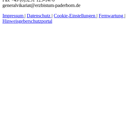
generalvikariat@erzbistum-paderborn.de
Impressum
|
Datenschutz
|
Cookie-Einstellungen
|
Fernwartung
|
Hinweisgeberschutzportal