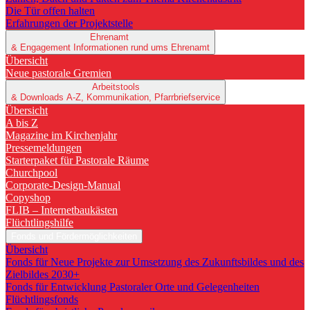
Die Tür offen halten
Erfahrungen der Projektstelle
Ehrenamt
& Engagement
Informationen rund ums Ehrenamt
Übersicht
Neue pastorale Gremien
Arbeitstools
& Downloads
A-Z, Kommunikation, Pfarrbriefservice
Übersicht
A bis Z
Magazine im Kirchenjahr
Pressemeldungen
Starterpaket für Pastorale Räume
Churchpool
Corporate-Design-Manual
Copyshop
FLIB – Internetbaukästen
Flüchtlingshilfe
Fonds und Fördermöglichkeiten
Übersicht
Fonds für Neue Projekte zur Umsetzung des Zukunftsbildes und des
Zielbildes 2030+
Fonds für Entwicklung Pastoraler Orte und Gelegenheiten
Flüchtlingsfonds