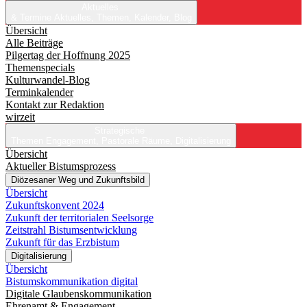
Aktuelles
& Termine
Aktuelles, Themen, Kalender, Blog
Übersicht
Alle Beiträge
Pilgertag der Hoffnung 2025
Themenspecials
Kulturwandel-Blog
Terminkalender
Kontakt zur Redaktion
wirzeit
Strategische
Themen
Engagement, Pastorale Räume, Digitalisierung
Übersicht
Aktueller Bistumsprozess
Diözesaner Weg und Zukunftsbild
Übersicht
Zukunftskonvent 2024
Zukunft der territorialen Seelsorge
Zeitstrahl Bistumsentwicklung
Zukunft für das Erzbistum
Digitalisierung
Übersicht
Bistumskommunikation digital
Digitale Glaubenskommunikation
Ehrenamt & Engagement