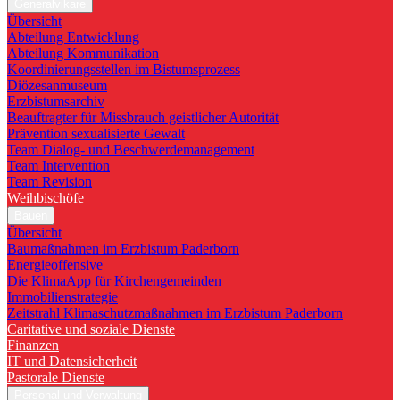
Generalvikare
Übersicht
Abteilung Entwicklung
Abteilung Kommunikation
Koordinierungsstellen im Bistumsprozess
Diözesanmuseum
Erzbistumsarchiv
Beauftragter für Missbrauch geistlicher Autorität
Prävention sexualisierte Gewalt
Team Dialog- und Beschwerdemanagement
Team Intervention
Team Revision
Weihbischöfe
Bauen
Übersicht
Baumaßnahmen im Erzbistum Paderborn
Energieoffensive
Die KlimaApp für Kirchengemeinden
Immobilienstrategie
Zeitstrahl Klimaschutzmaßnahmen im Erzbistum Paderborn
Caritative und soziale Dienste
Finanzen
IT und Datensicherheit
Pastorale Dienste
Personal und Verwaltung