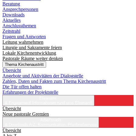
Beratung
Ansprechpersonen
Downloads
Aktuelles
Anschlussthemen
Zeitstrahl
Fragen und Antworten
Leitung wahrnehmen
Liturgie und Sakramente feiern
Lokale Kirchenentwicklung
Pastorale Räume weiter denken
Thema Kirchenaustritt
Übersicht
Angebote und Aktivitäten der Dialogstelle
Zahlen, Daten und Fakten zum Thema Kirchenaustritt
Die Tür offen halten
Erfahrungen der Projektstelle
Ehrenamt
& Engagement
Informationen rund ums Ehrenamt
Übersicht
Neue pastorale Gremien
Arbeitstools
& Downloads
A-Z, Kommunikation, Pfarrbriefservice
Übersicht
A bis Z