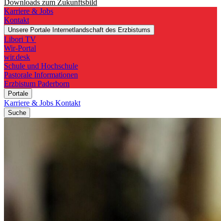
Downloads zum Zukunftsbild
Karriere & Jobs
Kontakt
Unsere Portale
Internetlandschaft des Erzbistums
Libori TV
Wir-Portal
wir.desk
Schule und Hochschule
Pastorale Informationen
Erzbistum Paderborn
Portale
Karriere & Jobs
Kontakt
Suche