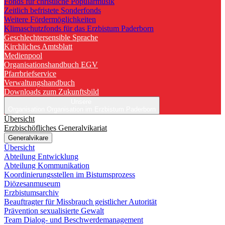
Fonds für christliche Popularmusik
Zeitlich befristete Sonderfonds
Weitere Fördermöglichkeiten
Klimaschutzfonds für das Erzbistum Paderborn
Geschlechtersensible Sprache
Kirchliches Amtsblatt
Medienpool
Organisationshandbuch EGV
Pfarrbriefservice
Verwaltungshandbuch
Downloads zum Zukunftsbild
Unsere
Organisation
Organisation im Erzbistum Paderborn
Übersicht
Erzbischöfliches Generalvikariat
Generalvikare
Übersicht
Abteilung Entwicklung
Abteilung Kommunikation
Koordinierungsstellen im Bistumsprozess
Diözesanmuseum
Erzbistumsarchiv
Beauftragter für Missbrauch geistlicher Autorität
Prävention sexualisierte Gewalt
Team Dialog- und Beschwerdemanagement