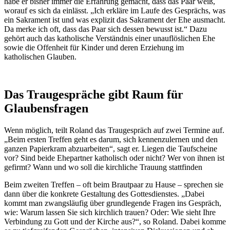
habe er bisher immer die Erfahrung gemacht, dass das Paar weiß,
worauf es sich da einlässt. „Ich erkläre im Laufe des Gesprächs, was
ein Sakrament ist und was explizit das Sakrament der Ehe ausmacht.
Da merke ich oft, dass das Paar sich dessen bewusst ist.“ Dazu
gehört auch das katholische Verständnis einer unauflöslichen Ehe
sowie die Offenheit für Kinder und deren Erziehung im
katholischen Glauben.
Das Traugespräche gibt Raum für
Glaubensfragen
Wenn möglich, teilt Roland das Traugespräch auf zwei Termine auf.
„Beim ersten Treffen geht es darum, sich kennenzulernen und den
ganzen Papierkram abzuarbeiten“, sagt er. Liegen die Taufscheine
vor? Sind beide Ehepartner katholisch oder nicht? Wer von ihnen ist
gefirmt? Wann und wo soll die kirchliche Trauung stattfinden
Beim zweiten Treffen – oft beim Brautpaar zu Hause – sprechen sie
dann über die konkrete Gestaltung des Gottesdienstes. „Dabei
kommt man zwangsläufig über grundlegende Fragen ins Gespräch,
wie: Warum lassen Sie sich kirchlich trauen? Oder: Wie sieht Ihre
Verbindung zu Gott und der Kirche aus?“, so Roland. Dabei komme