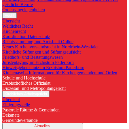
geistliche Berufe
Ordensangelegenheiten
Recht
Übersicht
Weltliches Recht
Kirchenrecht
Koordination Datenschutz
Rechtssammlung und Amtsblatt Online
Neues Kirchenvorstandsrecht in Nordrhein-Westfalen
Kirchliche Stiftungen und Stiftungsaufsicht
Friedhofs- und Bestattungswesen
Juristentagung im Erzbistum Paderborn
Hinweisgeberschutz im Erzbistum Paderborn
Kirchenasyl – Informationen für Kirchengemeinden und Orden
Schule und Hochschule
Erzbischöfliches Offizialat
Diözesan- und Metropolitangericht
Kirchliches Arbeitsgericht
Übersicht
Einigungsstelle
Pastorale Räume & Gemeinden
Dekanate
Gemeindeverbände
Aktuelles