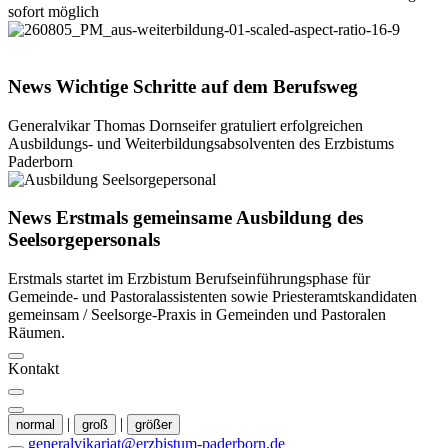
sofort möglich
©
Thomas Throenle
News
Wichtige
Schritte
auf
dem
Berufsweg
Generalvikar Thomas Dornseifer gratuliert erfolgreichen
Ausbildungs- und Weiterbildungsabsolventen des Erzbistums
Paderborn
© Thomas Throenle
News
Erstmals
gemeinsame
Ausbildung
des
Seelsorgepersonals
Erstmals startet im Erzbistum Berufseinführungsphase für
Gemeinde- und Pastoralassistenten sowie Priesteramtskandidaten
gemeinsam / Seelsorge-Praxis in Gemeinden und Pastoralen
Räumen.
Kontakt
|
|
normal
groß
größer
generalvikariat@erzbistum-paderborn.de