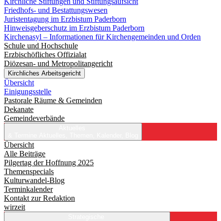
Kirchliche Stiftungen und Stiftungsaufsicht
Friedhofs- und Bestattungswesen
Juristentagung im Erzbistum Paderborn
Hinweisgeberschutz im Erzbistum Paderborn
Kirchenasyl – Informationen für Kirchengemeinden und Orden
Schule und Hochschule
Erzbischöfliches Offizialat
Diözesan- und Metropolitangericht
Kirchliches Arbeitsgericht
Übersicht
Einigungsstelle
Pastorale Räume & Gemeinden
Dekanate
Gemeindeverbände
Aktuelles
& Termine
Aktuelles, Themen, Kalender, Blog
Übersicht
Alle Beiträge
Pilgertag der Hoffnung 2025
Themenspecials
Kulturwandel-Blog
Terminkalender
Kontakt zur Redaktion
wirzeit
Strategische