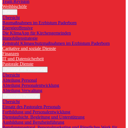
Team Revision
Weihbischöfe
Bauen
Übersicht
Baumaßnahmen im Erzbistum Paderborn
Energieoffensive
Die KlimaApp für Kirchengemeinden
Immobilienstrategie
Zeitstrahl Klimaschutzmaßnahmen im Erzbistum Paderborn
Caritative und soziale Dienste
Finanzen
IT und Datensicherheit
Pastorale Dienste
Personal und Verwaltung
Übersicht
Abteilung Personal
Abteilung Personalentwicklung
Abteilung Verwaltung
Pastorales Personal
Übersicht
Einsatz des Pastoralen Personals
Fortbildung und Personalentwicklung
Dienstaufsicht, Begleitung und Unterstützung
Ausbildung und Berufseinführung
Berufungspastoral, Personalmarketing und Päpstliches Werk für