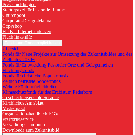
Pressemeldungen
Starterpaket für Pastorale Räume
Churchpool
Corporate-Design-Manual
Copyshop
FLIB – Internetbaukästen
Flüchtlingshilfe
Fonds und Fördermöglichkeiten
Übersicht
Fonds für Neue Projekte zur Umsetzung des Zukunftsbildes und des
Zielbildes 2030+
Fonds für Entwicklung Pastoraler Orte und Gelegenheiten
Flüchtlingsfonds
Fonds für christliche Popularmusik
Zeitlich befristete Sonderfonds
Weitere Fördermöglichkeiten
Klimaschutzfonds für das Erzbistum Paderborn
Geschlechtersensible Sprache
Kirchliches Amtsblatt
Medienpool
Organisationshandbuch EGV
Pfarrbriefservice
Verwaltungshandbuch
Downloads zum Zukunftsbild