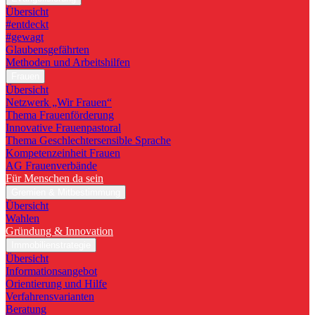
Übersicht
#entdeckt
#gewagt
Glaubensgefährten
Methoden und Arbeitshilfen
Frauen
Übersicht
Netzwerk „Wir Frauen“
Thema Frauenförderung
Innovative Frauenpastoral
Thema Geschlechtersensible Sprache
Kompetenzeinheit Frauen
AG Frauenverbände
Für Menschen da sein
Gremien & Mitbestimmung
Übersicht
Wahlen
Gründung & Innovation
Immobilienstrategie
Übersicht
Informationsangebot
Orientierung und Hilfe
Verfahrensvarianten
Beratung