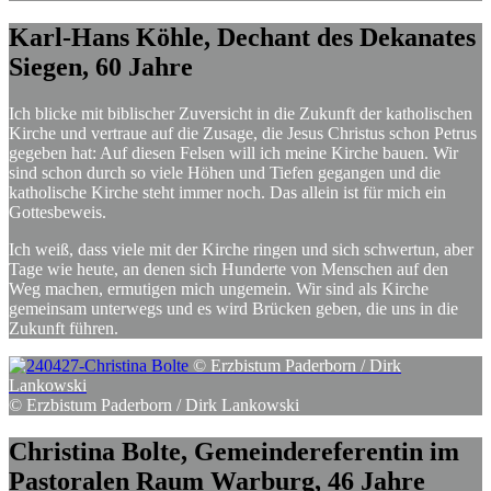
Karl-Hans
Köhle,
Dechant
des
Dekanates
Siegen,
60
Jahre
Ich blicke mit biblischer Zuversicht in die Zukunft der katholischen
Kirche und vertraue auf die Zusage, die Jesus Christus schon Petrus
gegeben hat: Auf diesen Felsen will ich meine Kirche bauen. Wir
sind schon durch so viele Höhen und Tiefen gegangen und die
katholische Kirche steht immer noch. Das allein ist für mich ein
Gottesbeweis.
Ich weiß, dass viele mit der Kirche ringen und sich schwertun, aber
Tage wie heute, an denen sich Hunderte von Menschen auf den
Weg machen, ermutigen mich ungemein. Wir sind als Kirche
gemeinsam unterwegs und es wird Brücken geben, die uns in die
Zukunft führen.
© Erzbistum Paderborn / Dirk
Lankowski
© Erzbistum Paderborn / Dirk Lankowski
Christina
Bolte,
Gemeindereferentin
im
Pastoralen
Raum
Warburg,
46
Jahre