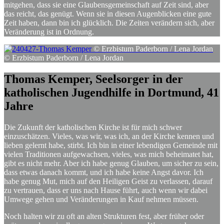
mitgehen, dass sie eine Glaubensgemeinschaft auf Zeit sind, aber
das reicht, das genügt. Wenn sie in diesen Augenblicken eine gute
Zeit haben, dann bin ich glücklich. Die Zeiten verändern sich, aber
Veränderung ist in Ordnung.
© Erzbistum Paderborn / Lena Jordan
© Erzbistum Paderborn / Lena Jordan
Thomas
Kemper,
Seelsorger
in
der
katholischen
Jugendhilfe
in
Dortmund,
41
Jahre
Die Zukunft der katholischen Kirche ist für mich schwer
einzuschätzen. Vieles, was wir, was ich, an der Kirche kennen und
lieben gelernt habe, stirbt. Ich bin in einer lebendigen Gemeinde mit
vielen Traditionen aufgewachsen, vieles, was mich beheimatet hat,
gibt es nicht mehr. Aber ich habe genug Glauben, um sicher zu sein,
dass etwas danach kommt, und ich habe keine Angst davor. Ich
habe genug Mut, mich auf den Heiligen Geist zu verlassen, darauf
zu vertrauen, dass er uns nach Hause führt, auch wenn wir dabei
Umwege gehen und Veränderungen in Kauf nehmen müssen.
Noch halten wir zu oft an alten Strukturen fest, aber früher oder