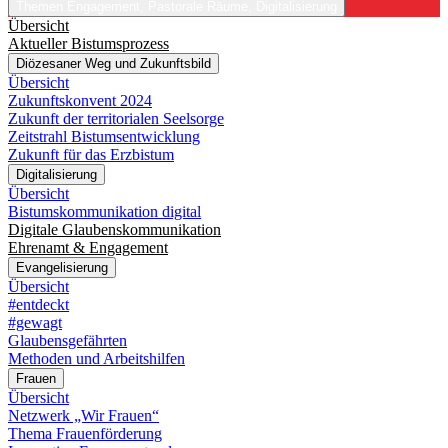
Themen
Engagement, Pastorale Räume, Digitalisierung
Übersicht
Aktueller Bistumsprozess
Diözesaner Weg und Zukunftsbild
Übersicht
Zukunftskonvent 2024
Zukunft der territorialen Seelsorge
Zeitstrahl Bistumsentwicklung
Zukunft für das Erzbistum
Digitalisierung
Übersicht
Bistumskommunikation digital
Digitale Glaubenskommunikation
Ehrenamt & Engagement
Evangelisierung
Übersicht
#entdeckt
#gewagt
Glaubensgefährten
Methoden und Arbeitshilfen
Frauen
Übersicht
Netzwerk „Wir Frauen“
Thema Frauenförderung