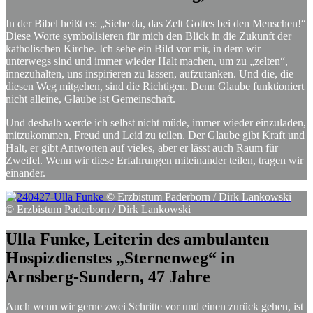
In der Bibel heißt es: „Siehe da, das Zelt Gottes bei den Menschen!“
Diese Worte symbolisieren für mich den Blick in die Zukunft der
katholischen Kirche. Ich sehe ein Bild vor mir, in dem wir
unterwegs sind und immer wieder Halt machen, um zu „zelten“,
innezuhalten, uns inspirieren zu lassen, aufzutanken. Und die, die
diesen Weg mitgehen, sind die Richtigen. Denn Glaube funktioniert
nicht alleine, Glaube ist Gemeinschaft.
Und deshalb werde ich selbst nicht müde, immer wieder einzuladen,
mitzukommen, Freud und Leid zu teilen. Der Glaube gibt Kraft und
Halt, er gibt Antworten auf vieles, aber er lässt auch Raum für
Zweifel. Wenn wir diese Erfahrungen miteinander teilen, tragen wir
einander.
© Erzbistum Paderborn / Dirk Lankowski
© Erzbistum Paderborn / Dirk Lankowski
Ulla
Funke,
Leiterin
des
ambulanten
Hospizdienstes
„Sternenweg“
in
Arnsberg-Sundern,
47
Jahre
Auch wenn wir gerne zwei Schritte vor und einen zurück gehen, ist