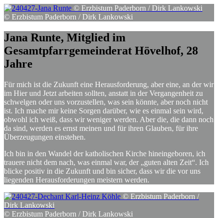
© Erzbistum Paderborn / Dirk Lankowski
© Erzbistum Paderborn / Dirk Lankowski
Jana
Runte,
Mitglied
im
Gesamtpfarrgemeinderat
Hövelhof,
28
Jahre
Für mich ist die Zukunft eine Herausforderung, aber eine, an der wir
im Hier und Jetzt arbeiten sollten, anstatt in der Vergangenheit zu
schwelgen oder uns vorzustellen, was sein könnte, aber noch nicht
ist. Ich mache mir keine Sorgen darüber, wie es einmal sein wird,
obwohl ich weiß, dass wir weniger werden. Aber die, die dann noch
da sind, werden es ernst meinen und für ihren Glauben, für ihre
Überzeugungen einstehen.
Ich bin in den Wandel der katholischen Kirche hineingeboren, ich
trauere nicht dem nach, was einmal war, der „guten alten Zeit“. Ich
blicke positiv in die Zukunft und bin sicher, dass wir die vor uns
liegenden Herausforderungen meistern werden.
© Erzbistum Paderborn /
Dirk Lankowski
© Erzbistum Paderborn / Dirk Lankowski