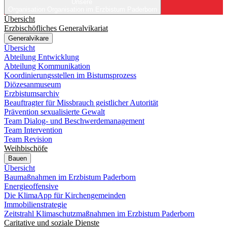
Unsere
Organisation
Organisation im Erzbistum Paderborn
Übersicht
Erzbischöfliches Generalvikariat
Generalvikare
Übersicht
Abteilung Entwicklung
Abteilung Kommunikation
Koordinierungsstellen im Bistumsprozess
Diözesanmuseum
Erzbistumsarchiv
Beauftragter für Missbrauch geistlicher Autorität
Prävention sexualisierte Gewalt
Team Dialog- und Beschwerdemanagement
Team Intervention
Team Revision
Weihbischöfe
Bauen
Übersicht
Baumaßnahmen im Erzbistum Paderborn
Energieoffensive
Die KlimaApp für Kirchengemeinden
Immobilienstrategie
Zeitstrahl Klimaschutzmaßnahmen im Erzbistum Paderborn
Caritative und soziale Dienste