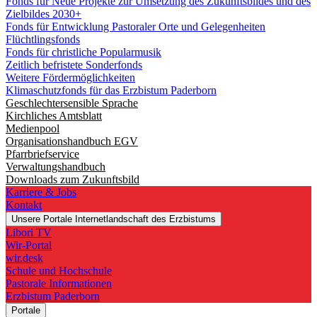
Fonds für Neue Projekte zur Umsetzung des Zukunftsbildes und des
Zielbildes 2030+
Fonds für Entwicklung Pastoraler Orte und Gelegenheiten
Flüchtlingsfonds
Fonds für christliche Popularmusik
Zeitlich befristete Sonderfonds
Weitere Fördermöglichkeiten
Klimaschutzfonds für das Erzbistum Paderborn
Geschlechtersensible Sprache
Kirchliches Amtsblatt
Medienpool
Organisationshandbuch EGV
Pfarrbriefservice
Verwaltungshandbuch
Downloads zum Zukunftsbild
Karriere & Jobs
Kontakt
Unsere Portale
Internetlandschaft des Erzbistums
Libori TV
Wir-Portal
wir.desk
Schule und Hochschule
Pastorale Informationen
Erzbistum Paderborn
Portale