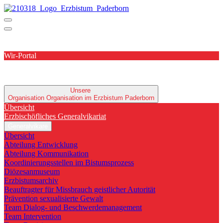
Wir-Portal
Unsere
Organisation
Organisation im Erzbistum Paderborn
Übersicht
Erzbischöfliches Generalvikariat
Generalvikare
Übersicht
Abteilung Entwicklung
Abteilung Kommunikation
Koordinierungsstellen im Bistumsprozess
Diözesanmuseum
Erzbistumsarchiv
Beauftragter für Missbrauch geistlicher Autorität
Prävention sexualisierte Gewalt
Team Dialog- und Beschwerdemanagement
Team Intervention