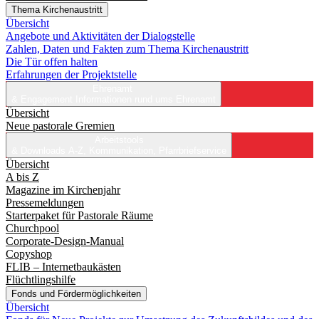
Thema Kirchenaustritt
Übersicht
Angebote und Aktivitäten der Dialogstelle
Zahlen, Daten und Fakten zum Thema Kirchenaustritt
Die Tür offen halten
Erfahrungen der Projektstelle
Ehrenamt
& Engagement
Informationen rund ums Ehrenamt
Übersicht
Neue pastorale Gremien
Arbeitstools
& Downloads
A-Z, Kommunikation, Pfarrbriefservice
Übersicht
A bis Z
Magazine im Kirchenjahr
Pressemeldungen
Starterpaket für Pastorale Räume
Churchpool
Corporate-Design-Manual
Copyshop
FLIB – Internetbaukästen
Flüchtlingshilfe
Fonds und Fördermöglichkeiten
Übersicht