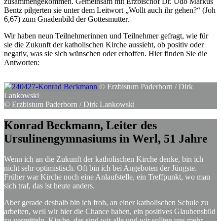
zusammengekommen. Gemeinsam mit Erzbischof Dr. Udo Markus
Bentz pilgerten sie unter dem Leitwort „Wollt auch ihr gehen?“ (Joh
6,67) zum Gnadenbild der Gottesmutter.
Wir haben neun Teilnehmerinnen und Teilnehmer gefragt, wie für
sie die Zukunft der katholischen Kirche aussieht, ob positiv oder
negativ, was sie sich wünschen oder erhoffen. Hier finden Sie die
Antworten:
© Erzbistum Paderborn / Dirk
Lankowski
© Erzbistum Paderborn / Dirk Lankowski
Konrad
Beckmann,
Leiter
des
Ursulinengymnasiums
in
Werl,
51
Jahre
Wenn ich an die Zukunft der katholischen Kirche denke, bin ich
nicht sehr optimistisch. Oft bin ich bei Angeboten der Jüngste.
Früher war Kirche noch eine Anlaufstelle, ein Treffpunkt, wo man
sich traf, das ist heute anders.
Aber gerade deshalb bin ich froh, an einer katholischen Schule zu
arbeiten, weil wir hier die Chance haben, ein positives Glaubensbild
zu vermitteln. Kirche, das sind wir alle und wir sollten uns mehr