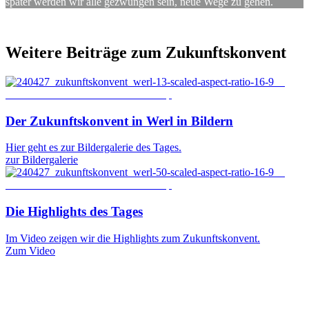
später werden wir alle gezwungen sein, neue Wege zu gehen.
Weitere
Beiträge
zum
Zukunftskonvent
©
Erzbistum Paderborn / Besim Mazhiqi
Der
Zukunftskonvent
in
Werl
in
Bildern
Hier geht es zur Bildergalerie des Tages.
zur Bildergalerie
©
Erzbistum Paderborn / Besim Mazhiqi
Die
Highlights
des
Tages
Im Video zeigen wir die Highlights zum Zukunftskonvent.
Zum Video