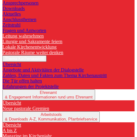
Ansprechpersonen
Downloads
Aktuelles
Anschlussthemen
Zeitstrahl
Fragen und Antworten
Leitung wahrnehmen
Liturgie und Sakramente feiern
Lokale Kirchenentwicklung
Pastorale Räume weiter denken
Thema Kirchenaustritt
Übersicht
Angebote und Aktivitäten der Dialogstelle
Zahlen, Daten und Fakten zum Thema Kirchenaustritt
Die Tür offen halten
Erfahrungen der Projektstelle
Ehrenamt
& Engagement
Informationen rund ums Ehrenamt
Übersicht
Neue pastorale Gremien
Arbeitstools
& Downloads
A-Z, Kommunikation, Pfarrbriefservice
Übersicht
A bis Z
Magazine im Kirchenjahr