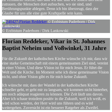
zutrauen, die Menschen dort aufsuchen, wo sie sind, und
Berührungspunkte ablegen. Denn ich bin überzeugt, dass der
Glaube für uns alle eine gute Kraftquelle sein kann.
© Erzbistum Paderborn / Dirk
Lankowski
© Erzbistum Paderborn / Dirk Lankowski
Florian
Reddeker,
Vikar
in
St.
Johannes
Baptist
Neheim
und
Voßwinkel,
31
Jahre
Für die Zukunft der katholischen Kirche wünsche ich mir, dass wir
eine starke Gemeinschaft mit einem gemeinsamen Ziel sind, vereint
in einer Vision. Und diese Vision ist für mich Jesus. Er führt die
Welt und die Kirche. Im Moment sehe ich diese gemeinsame Vision
nicht, und ohne Vision gibt es für mich keine Zukunft.
Ich wünsche mir, dass der Wandel in der katholischen Kirche
schneller geht, er geht mir zu langsam, wir kommen nicht hinterher,
um noch adäquat reagieren zu können. Die Zeit läuft uns davon.
Aber ich schaue trotzdem positiv in die Zukunft, weil ich weiß, es
wird schon werden, der Herr wird uns führen und es wird
weitergehen. Zuversicht ist ein besserer Ratgeber als Zweifel.