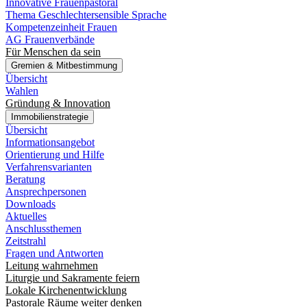
Innovative Frauenpastoral
Thema Geschlechtersensible Sprache
Kompetenzeinheit Frauen
AG Frauenverbände
Für Menschen da sein
Gremien & Mitbestimmung
Übersicht
Wahlen
Gründung & Innovation
Immobilienstrategie
Übersicht
Informationsangebot
Orientierung und Hilfe
Verfahrensvarianten
Beratung
Ansprechpersonen
Downloads
Aktuelles
Anschlussthemen
Zeitstrahl
Fragen und Antworten
Leitung wahrnehmen
Liturgie und Sakramente feiern
Lokale Kirchenentwicklung
Pastorale Räume weiter denken