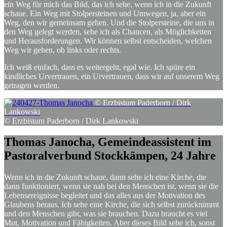
ein Weg für mich das Bild, das ich sehe, wenn ich in die Zukunft
schaue. Ein Weg mit Stolpersteinen und Umwegen, ja, aber ein
Weg, den wir gemeinsam gehen. Und die Stolpersteine, die uns in
den Weg gelegt werden, sehe ich als Chancen, als Möglichkeiten
und Herausforderungen. Wir können selbst entscheiden, welchen
Weg wir gehen, ob links oder rechts.
Ich weiß einfach, dass es weitergeht, egal wie. Ich spüre ein
kindliches Urvertrauen, ein Urvertrauen, dass wir auf unserem Weg
getragen werden.
© Erzbistum Paderborn / Dirk
Lankowski
© Erzbistum Paderborn / Dirk Lankowski
Thomas
Janocha,
Gemeindeassistent
im
Pastoralverbund
Stockkämpen,
24
Jahre
Wenn ich in die Zukunft schaue, dann sehe ich eine Kirche, die
dann funktioniert, wenn sie nah bei den Menschen ist, wenn sie die
Lebensereignisse begleitet und das alles aus der Motivation des
Glaubens heraus. Ich sehe eine Kirche, die sich selbst zurücknimmt
und den Menschen gibt, was sie brauchen. Dazu braucht es viel
Mut, Motivation und Fähigkeiten. Aber dieses Bild sehe ich, sonst