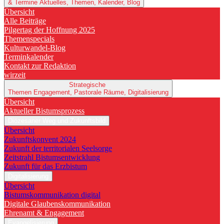
& Termine
Aktuelles, Themen, Kalender, Blog
Übersicht
Alle Beiträge
Pilgertag der Hoffnung 2025
Themenspecials
Kulturwandel-Blog
Terminkalender
Kontakt zur Redaktion
wirzeit
Strategische
Themen
Engagement, Pastorale Räume, Digitalisierung
Übersicht
Aktueller Bistumsprozess
Diözesaner Weg und Zukunftsbild
Übersicht
Zukunftskonvent 2024
Zukunft der territorialen Seelsorge
Zeitstrahl Bistumsentwicklung
Zukunft für das Erzbistum
Digitalisierung
Übersicht
Bistumskommunikation digital
Digitale Glaubenskommunikation
Ehrenamt & Engagement
Evangelisierung