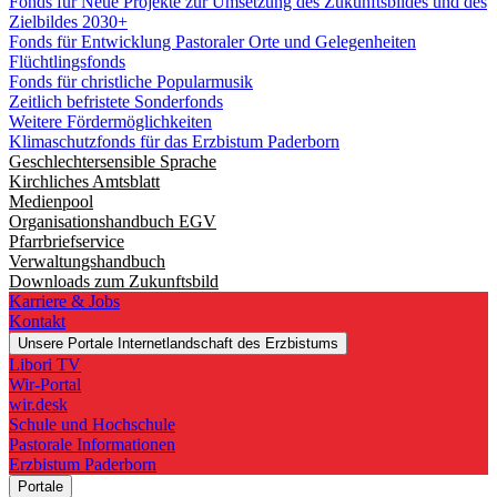
Fonds für Neue Projekte zur Umsetzung des Zukunftsbildes und des
Zielbildes 2030+
Fonds für Entwicklung Pastoraler Orte und Gelegenheiten
Flüchtlingsfonds
Fonds für christliche Popularmusik
Zeitlich befristete Sonderfonds
Weitere Fördermöglichkeiten
Klimaschutzfonds für das Erzbistum Paderborn
Geschlechtersensible Sprache
Kirchliches Amtsblatt
Medienpool
Organisationshandbuch EGV
Pfarrbriefservice
Verwaltungshandbuch
Downloads zum Zukunftsbild
Karriere & Jobs
Kontakt
Unsere Portale
Internetlandschaft des Erzbistums
Libori TV
Wir-Portal
wir.desk
Schule und Hochschule
Pastorale Informationen
Erzbistum Paderborn
Portale