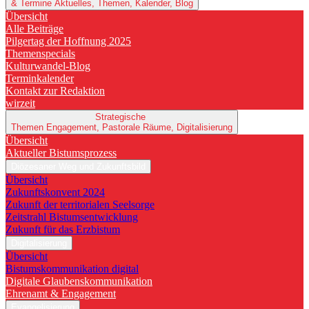
& Termine
Aktuelles, Themen, Kalender, Blog
Übersicht
Alle Beiträge
Pilgertag der Hoffnung 2025
Themenspecials
Kulturwandel-Blog
Terminkalender
Kontakt zur Redaktion
wirzeit
Strategische
Themen
Engagement, Pastorale Räume, Digitalisierung
Übersicht
Aktueller Bistumsprozess
Diözesaner Weg und Zukunftsbild
Übersicht
Zukunftskonvent 2024
Zukunft der territorialen Seelsorge
Zeitstrahl Bistumsentwicklung
Zukunft für das Erzbistum
Digitalisierung
Übersicht
Bistumskommunikation digital
Digitale Glaubenskommunikation
Ehrenamt & Engagement
Evangelisierung