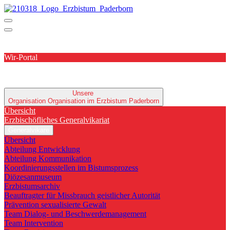
Wir-Portal
Unsere
Organisation
Organisation im Erzbistum Paderborn
Übersicht
Erzbischöfliches Generalvikariat
Generalvikare
Übersicht
Abteilung Entwicklung
Abteilung Kommunikation
Koordinierungsstellen im Bistumsprozess
Diözesanmuseum
Erzbistumsarchiv
Beauftragter für Missbrauch geistlicher Autorität
Prävention sexualisierte Gewalt
Team Dialog- und Beschwerdemanagement
Team Intervention