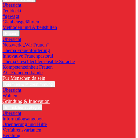
Übersicht
#entdeckt
#gewagt
Glaubensgefährten
Methoden und Arbeitshilfen
Frauen
Übersicht
Netzwerk „Wir Frauen“
Thema Frauenförderung
Innovative Frauenpastoral
Thema Geschlechtersensible Sprache
Kompetenzeinheit Frauen
AG Frauenverbände
Für Menschen da sein
Gremien & Mitbestimmung
Übersicht
Wahlen
Gründung & Innovation
Immobilienstrategie
Übersicht
Informationsangebot
Orientierung und Hilfe
Verfahrensvarianten
Beratung