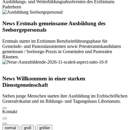
Ausbildungs- und Weiterbildungsabsolventen des Erzbistums
Paderborn
© Thomas Throenle
News
Erstmals
gemeinsame
Ausbildung
des
Seelsorgepersonals
Erstmals startet im Erzbistum Berufseinführungsphase für
Gemeinde- und Pastoralassistenten sowie Priesteramtskandidaten
gemeinsam / Seelsorge-Praxis in Gemeinden und Pastoralen
Räumen.
© Isabella
Maria Struck / Erzbistum Paderborn
News
Willkommen
in
einer
starken
Dienstgemeinschaft
Sieben junge Menschen starten ihre Ausbildung im Erzbischöflichen
Generalvikariat und im Bildungs- und Tagungshaus Liborianum.
Kontakt
|
|
normal
groß
größer