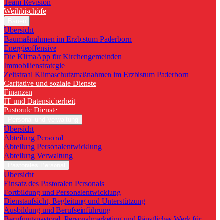
Team Revision
Weihbischöfe
Bauen
Übersicht
Baumaßnahmen im Erzbistum Paderborn
Energieoffensive
Die KlimaApp für Kirchengemeinden
Immobilienstrategie
Zeitstrahl Klimaschutzmaßnahmen im Erzbistum Paderborn
Caritative und soziale Dienste
Finanzen
IT und Datensicherheit
Pastorale Dienste
Personal und Verwaltung
Übersicht
Abteilung Personal
Abteilung Personalentwicklung
Abteilung Verwaltung
Pastorales Personal
Übersicht
Einsatz des Pastoralen Personals
Fortbildung und Personalentwicklung
Dienstaufsicht, Begleitung und Unterstützung
Ausbildung und Berufseinführung
Berufungspastoral, Personalmarketing und Päpstliches Werk für