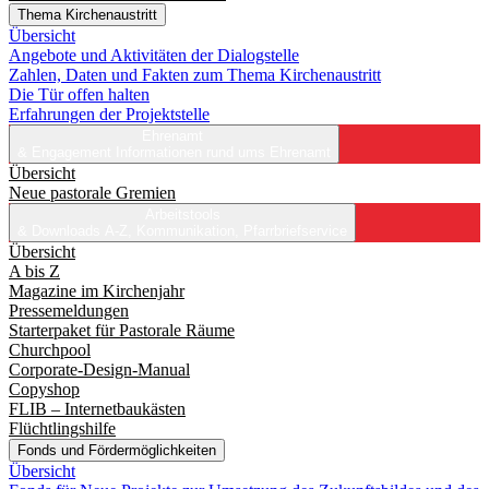
Thema Kirchenaustritt
Übersicht
Angebote und Aktivitäten der Dialogstelle
Zahlen, Daten und Fakten zum Thema Kirchenaustritt
Die Tür offen halten
Erfahrungen der Projektstelle
Ehrenamt
& Engagement
Informationen rund ums Ehrenamt
Übersicht
Neue pastorale Gremien
Arbeitstools
& Downloads
A-Z, Kommunikation, Pfarrbriefservice
Übersicht
A bis Z
Magazine im Kirchenjahr
Pressemeldungen
Starterpaket für Pastorale Räume
Churchpool
Corporate-Design-Manual
Copyshop
FLIB – Internetbaukästen
Flüchtlingshilfe
Fonds und Fördermöglichkeiten
Übersicht