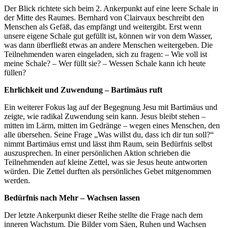
Der Blick richtete sich beim 2. Ankerpunkt auf eine leere Schale in
der Mitte des Raumes. Bernhard von Clairvaux beschreibt den
Menschen als Gefäß, das empfängt und weitergibt. Erst wenn
unsere eigene Schale gut gefüllt ist, können wir von dem Wasser,
was dann überfließt etwas an andere Menschen weitergeben. Die
Teilnehmenden waren eingeladen, sich zu fragen: – Wie voll ist
meine Schale? – Wer füllt sie? – Wessen Schale kann ich heute
füllen?
Ehrlichkeit und Zuwendung – Bartimäus ruft
Ein weiterer Fokus lag auf der Begegnung Jesu mit Bartimäus und
zeigte, wie radikal Zuwendung sein kann. Jesus bleibt stehen –
mitten im Lärm, mitten im Gedränge – wegen eines Menschen, den
alle übersehen. Seine Frage „Was willst du, dass ich dir tun soll?“
nimmt Bartimäus ernst und lässt ihm Raum, sein Bedürfnis selbst
auszusprechen. In einer persönlichen Aktion schrieben die
Teilnehmenden auf kleine Zettel, was sie Jesus heute antworten
würden. Die Zettel durften als persönliches Gebet mitgenommen
werden.
Bedürfnis nach Mehr – Wachsen lassen
Der letzte Ankerpunkt dieser Reihe stellte die Frage nach dem
inneren Wachstum. Die Bilder vom Säen, Ruhen und Wachsen