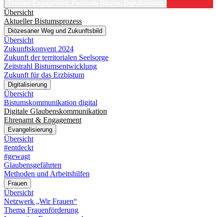
Themen
Engagement, Pastorale Räume, Digitalisierung
Übersicht
Aktueller Bistumsprozess
Diözesaner Weg und Zukunftsbild
Übersicht
Zukunftskonvent 2024
Zukunft der territorialen Seelsorge
Zeitstrahl Bistumsentwicklung
Zukunft für das Erzbistum
Digitalisierung
Übersicht
Bistumskommunikation digital
Digitale Glaubenskommunikation
Ehrenamt & Engagement
Evangelisierung
Übersicht
#entdeckt
#gewagt
Glaubensgefährten
Methoden und Arbeitshilfen
Frauen
Übersicht
Netzwerk „Wir Frauen“
Thema Frauenförderung