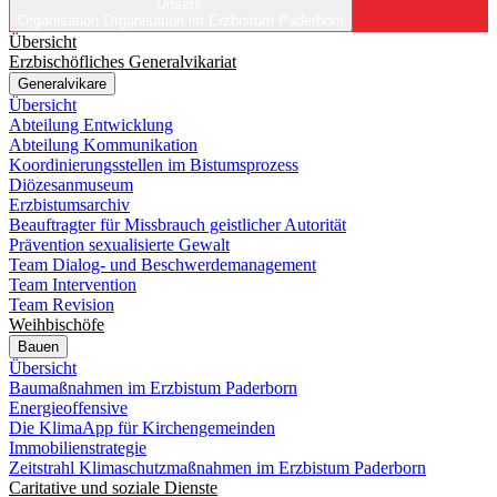
Unsere
Organisation
Organisation im Erzbistum Paderborn
Übersicht
Erzbischöfliches Generalvikariat
Generalvikare
Übersicht
Abteilung Entwicklung
Abteilung Kommunikation
Koordinierungsstellen im Bistumsprozess
Diözesanmuseum
Erzbistumsarchiv
Beauftragter für Missbrauch geistlicher Autorität
Prävention sexualisierte Gewalt
Team Dialog- und Beschwerdemanagement
Team Intervention
Team Revision
Weihbischöfe
Bauen
Übersicht
Baumaßnahmen im Erzbistum Paderborn
Energieoffensive
Die KlimaApp für Kirchengemeinden
Immobilienstrategie
Zeitstrahl Klimaschutzmaßnahmen im Erzbistum Paderborn
Caritative und soziale Dienste