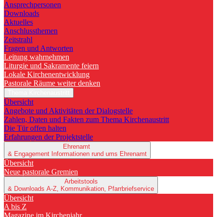
Ansprechpersonen
Downloads
Aktuelles
Anschlussthemen
Zeitstrahl
Fragen und Antworten
Leitung wahrnehmen
Liturgie und Sakramente feiern
Lokale Kirchenentwicklung
Pastorale Räume weiter denken
Thema Kirchenaustritt
Übersicht
Angebote und Aktivitäten der Dialogstelle
Zahlen, Daten und Fakten zum Thema Kirchenaustritt
Die Tür offen halten
Erfahrungen der Projektstelle
Ehrenamt
& Engagement
Informationen rund ums Ehrenamt
Übersicht
Neue pastorale Gremien
Arbeitstools
& Downloads
A-Z, Kommunikation, Pfarrbriefservice
Übersicht
A bis Z
Magazine im Kirchenjahr