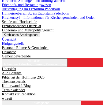
Kirchliche Stiftungen und Stiftungsaufsicht
Friedhofs- und Bestattungswesen
Juristentagung im Erzbistum Paderborn
Hinweisgeberschutz im Erzbistum Paderborn
Kirchenasyl – Informationen für Kirchengemeinden und Orden
Schule und Hochschule
Erzbischöfliches Offizialat
Diözesan- und Metropolitangericht
Kirchliches Arbeitsgericht
Übersicht
Einigungsstelle
Pastorale Räume & Gemeinden
Dekanate
Gemeindeverbände
Aktuelles
& Termine
Aktuelles, Themen, Kalender, Blog
Übersicht
Alle Beiträge
Pilgertag der Hoffnung 2025
Themenspecials
Kulturwandel-Blog
Terminkalender
Kontakt zur Redaktion
wirzeit
Strategische