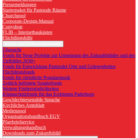
Pressemeldungen
Starterpaket für Pastorale Räume
Churchpool
Corporate-Design-Manual
Copyshop
FLIB – Internetbaukästen
Flüchtlingshilfe
Fonds und Fördermöglichkeiten
Übersicht
Fonds für Neue Projekte zur Umsetzung des Zukunftsbildes und des
Zielbildes 2030+
Fonds für Entwicklung Pastoraler Orte und Gelegenheiten
Flüchtlingsfonds
Fonds für christliche Popularmusik
Zeitlich befristete Sonderfonds
Weitere Fördermöglichkeiten
Klimaschutzfonds für das Erzbistum Paderborn
Geschlechtersensible Sprache
Kirchliches Amtsblatt
Medienpool
Organisationshandbuch EGV
Pfarrbriefservice
Verwaltungshandbuch
Downloads zum Zukunftsbild