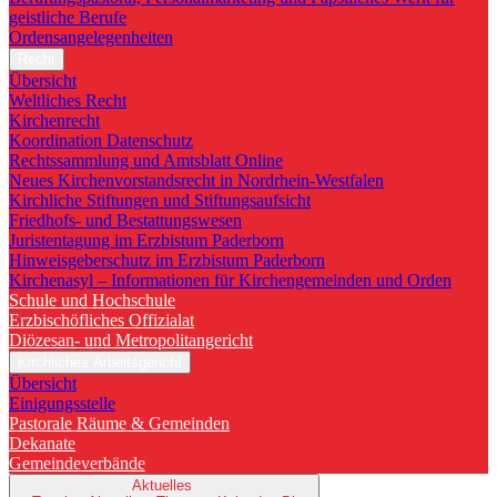
geistliche Berufe
Ordensangelegenheiten
Recht
Übersicht
Weltliches Recht
Kirchenrecht
Koordination Datenschutz
Rechtssammlung und Amtsblatt Online
Neues Kirchenvorstandsrecht in Nordrhein-Westfalen
Kirchliche Stiftungen und Stiftungsaufsicht
Friedhofs- und Bestattungswesen
Juristentagung im Erzbistum Paderborn
Hinweisgeberschutz im Erzbistum Paderborn
Kirchenasyl – Informationen für Kirchengemeinden und Orden
Schule und Hochschule
Erzbischöfliches Offizialat
Diözesan- und Metropolitangericht
Kirchliches Arbeitsgericht
Übersicht
Einigungsstelle
Pastorale Räume & Gemeinden
Dekanate
Gemeindeverbände
Aktuelles