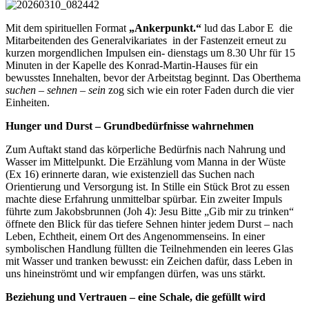
© Labor E
Mit dem spirituellen Format
„Ankerpunkt.“
lud das Labor E die
Mitarbeitenden des Generalvikariates in der Fastenzeit erneut zu
kurzen morgendlichen Impulsen ein- dienstags um 8.30 Uhr für 15
Minuten in der Kapelle des Konrad-Martin-Hauses für ein
bewusstes Innehalten, bevor der Arbeitstag beginnt. Das Oberthema
suchen – sehnen – sein
zog sich wie ein roter Faden durch die vier
Einheiten.
Hunger und Durst – Grundbedürfnisse wahrnehmen
Zum Auftakt stand das körperliche Bedürfnis nach Nahrung und
Wasser im Mittelpunkt. Die Erzählung vom Manna in der Wüste
(Ex 16) erinnerte daran, wie existenziell das Suchen nach
Orientierung und Versorgung ist. In Stille ein Stück Brot zu essen
machte diese Erfahrung unmittelbar spürbar. Ein zweiter Impuls
führte zum Jakobsbrunnen (Joh 4): Jesu Bitte „Gib mir zu trinken“
öffnete den Blick für das tiefere Sehnen hinter jedem Durst – nach
Leben, Echtheit, einem Ort des Angenommenseins. In einer
symbolischen Handlung füllten die Teilnehmenden ein leeres Glas
mit Wasser und tranken bewusst: ein Zeichen dafür, dass Leben in
uns hineinströmt und wir empfangen dürfen, was uns stärkt.
Beziehung und Vertrauen – eine Schale, die gefüllt wird