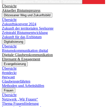
Themen
Engagement, Pastorale Räume, Digitalisierung
Übersicht
Aktueller Bistumsprozess
Diözesaner Weg und Zukunftsbild
Übersicht
Zukunftskonvent 2024
Zukunft der territorialen Seelsorge
Zeitstrahl Bistumsentwicklung
Zukunft für das Erzbistum
Digitalisierung
Übersicht
Bistumskommunikation digital
Digitale Glaubenskommunikation
Ehrenamt & Engagement
Evangelisierung
Übersicht
#entdeckt
#gewagt
Glaubensgefährten
Methoden und Arbeitshilfen
Frauen
Übersicht
Netzwerk „Wir Frauen“
Thema Frauenförderung