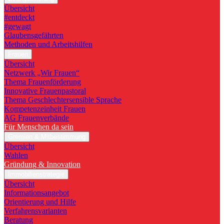
Übersicht
#entdeckt
#gewagt
Glaubensgefährten
Methoden und Arbeitshilfen
Frauen
Übersicht
Netzwerk „Wir Frauen“
Thema Frauenförderung
Innovative Frauenpastoral
Thema Geschlechtersensible Sprache
Kompetenzeinheit Frauen
AG Frauenverbände
Für Menschen da sein
Gremien & Mitbestimmung
Übersicht
Wahlen
Gründung & Innovation
Immobilienstrategie
Übersicht
Informationsangebot
Orientierung und Hilfe
Verfahrensvarianten
Beratung