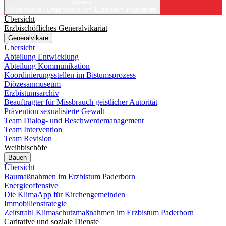
Unsere
Organisation
Organisation im Erzbistum Paderborn
Übersicht
Erzbischöfliches Generalvikariat
Generalvikare
Übersicht
Abteilung Entwicklung
Abteilung Kommunikation
Koordinierungsstellen im Bistumsprozess
Diözesanmuseum
Erzbistumsarchiv
Beauftragter für Missbrauch geistlicher Autorität
Prävention sexualisierte Gewalt
Team Dialog- und Beschwerdemanagement
Team Intervention
Team Revision
Weihbischöfe
Bauen
Übersicht
Baumaßnahmen im Erzbistum Paderborn
Energieoffensive
Die KlimaApp für Kirchengemeinden
Immobilienstrategie
Zeitstrahl Klimaschutzmaßnahmen im Erzbistum Paderborn
Caritative und soziale Dienste