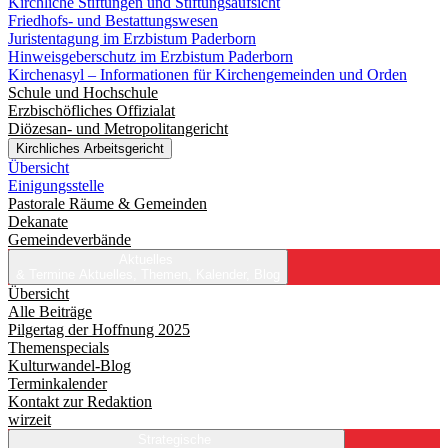
Kirchliche Stiftungen und Stiftungsaufsicht
Friedhofs- und Bestattungswesen
Juristentagung im Erzbistum Paderborn
Hinweisgeberschutz im Erzbistum Paderborn
Kirchenasyl – Informationen für Kirchengemeinden und Orden
Schule und Hochschule
Erzbischöfliches Offizialat
Diözesan- und Metropolitangericht
Kirchliches Arbeitsgericht
Übersicht
Einigungsstelle
Pastorale Räume & Gemeinden
Dekanate
Gemeindeverbände
Aktuelles
& Termine
Aktuelles, Themen, Kalender, Blog
Übersicht
Alle Beiträge
Pilgertag der Hoffnung 2025
Themenspecials
Kulturwandel-Blog
Terminkalender
Kontakt zur Redaktion
wirzeit
Strategische