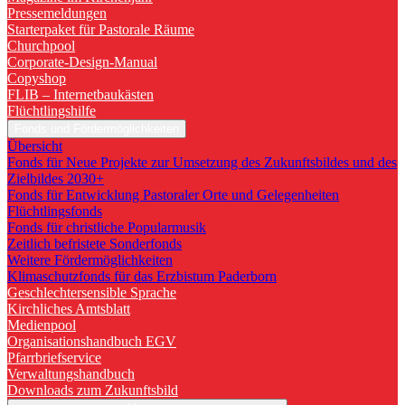
Pressemeldungen
Starterpaket für Pastorale Räume
Churchpool
Corporate-Design-Manual
Copyshop
FLIB – Internetbaukästen
Flüchtlingshilfe
Fonds und Fördermöglichkeiten
Übersicht
Fonds für Neue Projekte zur Umsetzung des Zukunftsbildes und des
Zielbildes 2030+
Fonds für Entwicklung Pastoraler Orte und Gelegenheiten
Flüchtlingsfonds
Fonds für christliche Popularmusik
Zeitlich befristete Sonderfonds
Weitere Fördermöglichkeiten
Klimaschutzfonds für das Erzbistum Paderborn
Geschlechtersensible Sprache
Kirchliches Amtsblatt
Medienpool
Organisationshandbuch EGV
Pfarrbriefservice
Verwaltungshandbuch
Downloads zum Zukunftsbild