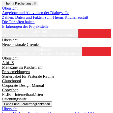
Thema Kirchenaustritt
Übersicht
Angebote und Aktivitäten der Dialogstelle
Zahlen, Daten und Fakten zum Thema Kirchenaustritt
Die Tür offen halten
Erfahrungen der Projektstelle
Ehrenamt
& Engagement
Informationen rund ums Ehrenamt
Übersicht
Neue pastorale Gremien
Arbeitstools
& Downloads
A-Z, Kommunikation, Pfarrbriefservice
Übersicht
A bis Z
Magazine im Kirchenjahr
Pressemeldungen
Starterpaket für Pastorale Räume
Churchpool
Corporate-Design-Manual
Copyshop
FLIB – Internetbaukästen
Flüchtlingshilfe
Fonds und Fördermöglichkeiten
Übersicht