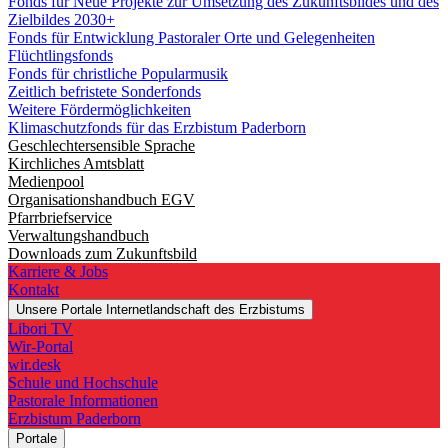
Fonds für Neue Projekte zur Umsetzung des Zukunftsbildes und des
Zielbildes 2030+
Fonds für Entwicklung Pastoraler Orte und Gelegenheiten
Flüchtlingsfonds
Fonds für christliche Popularmusik
Zeitlich befristete Sonderfonds
Weitere Fördermöglichkeiten
Klimaschutzfonds für das Erzbistum Paderborn
Geschlechtersensible Sprache
Kirchliches Amtsblatt
Medienpool
Organisationshandbuch EGV
Pfarrbriefservice
Verwaltungshandbuch
Downloads zum Zukunftsbild
Karriere & Jobs
Kontakt
Unsere Portale
Internetlandschaft des Erzbistums
Libori TV
Wir-Portal
wir.desk
Schule und Hochschule
Pastorale Informationen
Erzbistum Paderborn
Portale