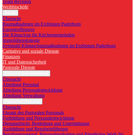
Team Revision
Weihbischöfe
Bauen
Übersicht
Baumaßnahmen im Erzbistum Paderborn
Energieoffensive
Die KlimaApp für Kirchengemeinden
Immobilienstrategie
Zeitstrahl Klimaschutzmaßnahmen im Erzbistum Paderborn
Caritative und soziale Dienste
Finanzen
IT und Datensicherheit
Pastorale Dienste
Personal und Verwaltung
Übersicht
Abteilung Personal
Abteilung Personalentwicklung
Abteilung Verwaltung
Pastorales Personal
Übersicht
Einsatz des Pastoralen Personals
Fortbildung und Personalentwicklung
Dienstaufsicht, Begleitung und Unterstützung
Ausbildung und Berufseinführung
Berufungspastoral, Personalmarketing und Päpstliches Werk für