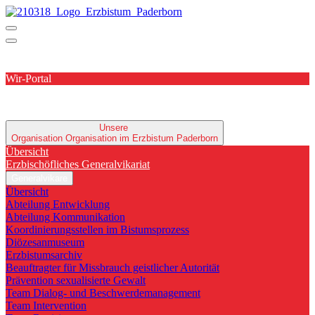
Wir-Portal
Unsere
Organisation
Organisation im Erzbistum Paderborn
Übersicht
Erzbischöfliches Generalvikariat
Generalvikare
Übersicht
Abteilung Entwicklung
Abteilung Kommunikation
Koordinierungsstellen im Bistumsprozess
Diözesanmuseum
Erzbistumsarchiv
Beauftragter für Missbrauch geistlicher Autorität
Prävention sexualisierte Gewalt
Team Dialog- und Beschwerdemanagement
Team Intervention