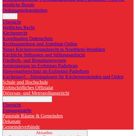
geistliche Berufe
Ordensangelegenheiten
Recht
Übersicht
Weltliches Recht
Kirchenrecht
Koordination Datenschutz
Rechtssammlung und Amtsblatt Online
Neues Kirchenvorstandsrecht in Nordrhein-Westfalen
Kirchliche Stiftungen und Stiftungsaufsicht
Friedhofs- und Bestattungswesen
Juristentagung im Erzbistum Paderborn
Hinweisgeberschutz im Erzbistum Paderborn
Kirchenasyl – Informationen für Kirchengemeinden und Orden
Schule und Hochschule
Erzbischöfliches Offizialat
Diözesan- und Metropolitangericht
Kirchliches Arbeitsgericht
Übersicht
Einigungsstelle
Pastorale Räume & Gemeinden
Dekanate
Gemeindeverbände
Aktuelles