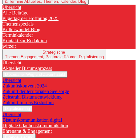
& Termine
Aktuelles, Themen, Kalender, Blog
Übersicht
Alle Beiträge
Pilgertag der Hoffnung 2025
Themenspecials
Kulturwandel-Blog
Terminkalender
Kontakt zur Redaktion
wirzeit
Strategische
Themen
Engagement, Pastorale Räume, Digitalisierung
Übersicht
Aktueller Bistumsprozess
Diözesaner Weg und Zukunftsbild
Übersicht
Zukunftskonvent 2024
Zukunft der territorialen Seelsorge
Zeitstrahl Bistumsentwicklung
Zukunft für das Erzbistum
Digitalisierung
Übersicht
Bistumskommunikation digital
Digitale Glaubenskommunikation
Ehrenamt & Engagement
Evangelisierung