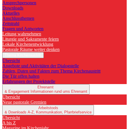
Ansprechpersonen
Downloads
Aktuelles
Anschlussthemen
Zeitstrahl
Fragen und Antworten
Leitung wahrnehmen
Liturgie und Sakramente feiern
Lokale Kirchenentwicklung
Pastorale Räume weiter denken
Thema Kirchenaustritt
Übersicht
Angebote und Aktivitäten der Dialogstelle
Zahlen, Daten und Fakten zum Thema Kirchenaustritt
Die Tür offen halten
Erfahrungen der Projektstelle
Ehrenamt
& Engagement
Informationen rund ums Ehrenamt
Übersicht
Neue pastorale Gremien
Arbeitstools
& Downloads
A-Z, Kommunikation, Pfarrbriefservice
Übersicht
A bis Z
Magazine im Kirchenjahr