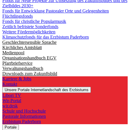
Fonds für Neue Projekte zur Umsetzung des Zukunftsbildes und des
Zielbildes 2030+
Fonds für Entwicklung Pastoraler Orte und Gelegenheiten
Flüchtlingsfonds
Fonds für christliche Popularmusik
Zeitlich befristete Sonderfonds
Weitere Fördermöglichkeiten
Klimaschutzfonds für das Erzbistum Paderborn
Geschlechtersensible Sprache
Kirchliches Amtsblatt
Medienpool
Organisationshandbuch EGV
Pfarrbriefservice
Verwaltungshandbuch
Downloads zum Zukunftsbild
Karriere & Jobs
Kontakt
Unsere Portale
Internetlandschaft des Erzbistums
Libori TV
Wir-Portal
wir.desk
Schule und Hochschule
Pastorale Informationen
Erzbistum Paderborn
Portale