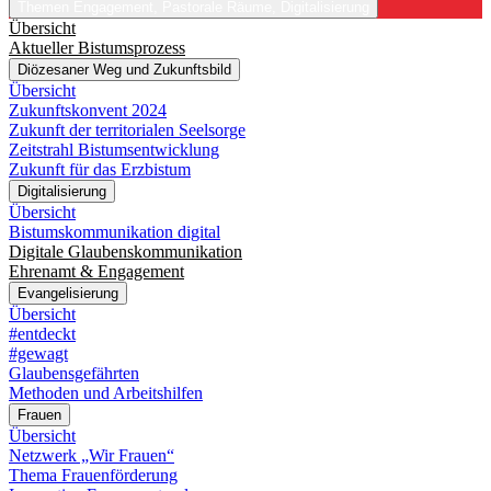
Themen
Engagement, Pastorale Räume, Digitalisierung
Übersicht
Aktueller Bistumsprozess
Diözesaner Weg und Zukunftsbild
Übersicht
Zukunftskonvent 2024
Zukunft der territorialen Seelsorge
Zeitstrahl Bistumsentwicklung
Zukunft für das Erzbistum
Digitalisierung
Übersicht
Bistumskommunikation digital
Digitale Glaubenskommunikation
Ehrenamt & Engagement
Evangelisierung
Übersicht
#entdeckt
#gewagt
Glaubensgefährten
Methoden und Arbeitshilfen
Frauen
Übersicht
Netzwerk „Wir Frauen“
Thema Frauenförderung