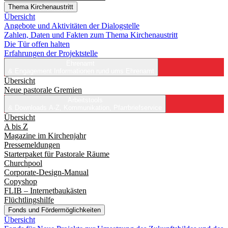
Thema Kirchenaustritt
Übersicht
Angebote und Aktivitäten der Dialogstelle
Zahlen, Daten und Fakten zum Thema Kirchenaustritt
Die Tür offen halten
Erfahrungen der Projektstelle
Ehrenamt
& Engagement
Informationen rund ums Ehrenamt
Übersicht
Neue pastorale Gremien
Arbeitstools
& Downloads
A-Z, Kommunikation, Pfarrbriefservice
Übersicht
A bis Z
Magazine im Kirchenjahr
Pressemeldungen
Starterpaket für Pastorale Räume
Churchpool
Corporate-Design-Manual
Copyshop
FLIB – Internetbaukästen
Flüchtlingshilfe
Fonds und Fördermöglichkeiten
Übersicht