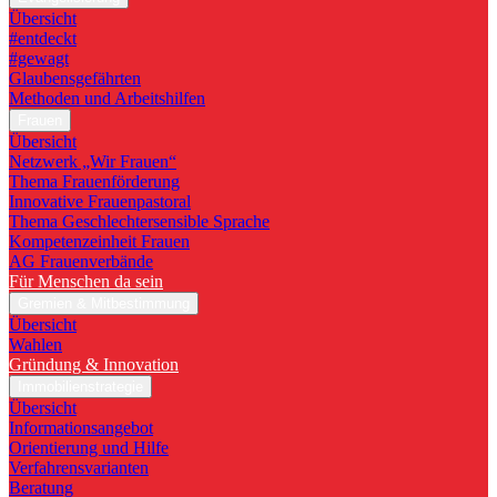
Übersicht
#entdeckt
#gewagt
Glaubensgefährten
Methoden und Arbeitshilfen
Frauen
Übersicht
Netzwerk „Wir Frauen“
Thema Frauenförderung
Innovative Frauenpastoral
Thema Geschlechtersensible Sprache
Kompetenzeinheit Frauen
AG Frauenverbände
Für Menschen da sein
Gremien & Mitbestimmung
Übersicht
Wahlen
Gründung & Innovation
Immobilienstrategie
Übersicht
Informationsangebot
Orientierung und Hilfe
Verfahrensvarianten
Beratung