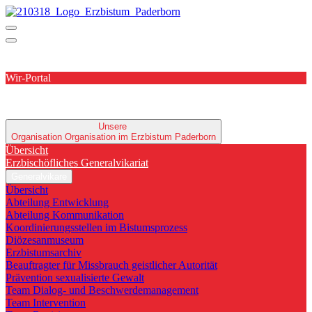
Wir-Portal
Unsere
Organisation
Organisation im Erzbistum Paderborn
Übersicht
Erzbischöfliches Generalvikariat
Generalvikare
Übersicht
Abteilung Entwicklung
Abteilung Kommunikation
Koordinierungsstellen im Bistumsprozess
Diözesanmuseum
Erzbistumsarchiv
Beauftragter für Missbrauch geistlicher Autorität
Prävention sexualisierte Gewalt
Team Dialog- und Beschwerdemanagement
Team Intervention