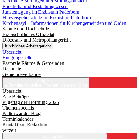
Kirchliche Stiftungen und Stiftungsaufsicht
Friedhofs- und Bestattungswesen
Juristentagung im Erzbistum Paderborn
Hinweisgeberschutz im Erzbistum Paderborn
Kirchenasyl – Informationen für Kirchengemeinden und Orden
Schule und Hochschule
Erzbischöfliches Offizialat
Diözesan- und Metropolitangericht
Kirchliches Arbeitsgericht
Übersicht
Einigungsstelle
Pastorale Räume & Gemeinden
Dekanate
Gemeindeverbände
Aktuelles
& Termine
Aktuelles, Themen, Kalender, Blog
Übersicht
Alle Beiträge
Pilgertag der Hoffnung 2025
Themenspecials
Kulturwandel-Blog
Terminkalender
Kontakt zur Redaktion
wirzeit
Strategische