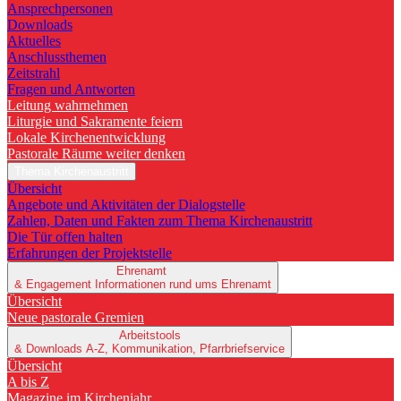
Ansprechpersonen
Downloads
Aktuelles
Anschlussthemen
Zeitstrahl
Fragen und Antworten
Leitung wahrnehmen
Liturgie und Sakramente feiern
Lokale Kirchenentwicklung
Pastorale Räume weiter denken
Thema Kirchenaustritt
Übersicht
Angebote und Aktivitäten der Dialogstelle
Zahlen, Daten und Fakten zum Thema Kirchenaustritt
Die Tür offen halten
Erfahrungen der Projektstelle
Ehrenamt
& Engagement
Informationen rund ums Ehrenamt
Übersicht
Neue pastorale Gremien
Arbeitstools
& Downloads
A-Z, Kommunikation, Pfarrbriefservice
Übersicht
A bis Z
Magazine im Kirchenjahr