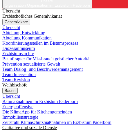
Unsere
Organisation
Organisation im Erzbistum Paderborn
Übersicht
Erzbischöfliches Generalvikariat
Generalvikare
Übersicht
Abteilung Entwicklung
Abteilung Kommunikation
Koordinierungsstellen im Bistumsprozess
Diözesanmuseum
Erzbistumsarchiv
Beauftragter für Missbrauch geistlicher Autorität
Prävention sexualisierte Gewalt
Team Dialog- und Beschwerdemanagement
Team Intervention
Team Revision
Weihbischöfe
Bauen
Übersicht
Baumaßnahmen im Erzbistum Paderborn
Energieoffensive
Die KlimaApp für Kirchengemeinden
Immobilienstrategie
Zeitstrahl Klimaschutzmaßnahmen im Erzbistum Paderborn
Caritative und soziale Dienste