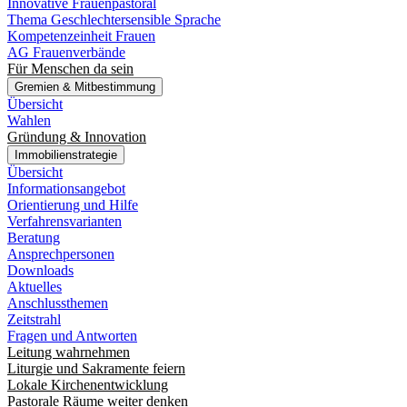
Innovative Frauenpastoral
Thema Geschlechtersensible Sprache
Kompetenzeinheit Frauen
AG Frauenverbände
Für Menschen da sein
Gremien & Mitbestimmung
Übersicht
Wahlen
Gründung & Innovation
Immobilienstrategie
Übersicht
Informationsangebot
Orientierung und Hilfe
Verfahrensvarianten
Beratung
Ansprechpersonen
Downloads
Aktuelles
Anschlussthemen
Zeitstrahl
Fragen und Antworten
Leitung wahrnehmen
Liturgie und Sakramente feiern
Lokale Kirchenentwicklung
Pastorale Räume weiter denken