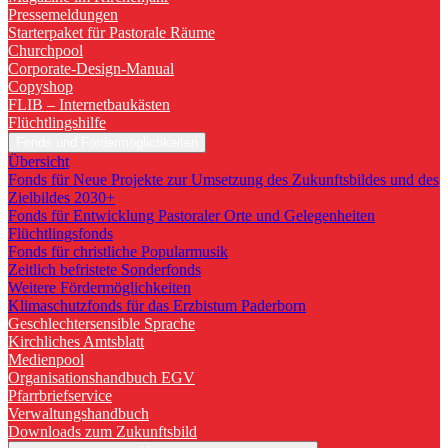
Pressemeldungen
Starterpaket für Pastorale Räume
Churchpool
Corporate-Design-Manual
Copyshop
FLIB – Internetbaukästen
Flüchtlingshilfe
Fonds und Fördermöglichkeiten
Übersicht
Fonds für Neue Projekte zur Umsetzung des Zukunftsbildes und des
Zielbildes 2030+
Fonds für Entwicklung Pastoraler Orte und Gelegenheiten
Flüchtlingsfonds
Fonds für christliche Popularmusik
Zeitlich befristete Sonderfonds
Weitere Fördermöglichkeiten
Klimaschutzfonds für das Erzbistum Paderborn
Geschlechtersensible Sprache
Kirchliches Amtsblatt
Medienpool
Organisationshandbuch EGV
Pfarrbriefservice
Verwaltungshandbuch
Downloads zum Zukunftsbild