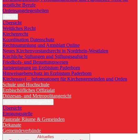
geistliche Berufe
Ordensangelegenheiten
Recht
Übersicht
Weltliches Recht
Kirchenrecht
Koordination Datenschutz
Rechtssammlung und Amtsblatt Online
Neues Kirchenvorstandsrecht in Nordrhein-Westfalen
Kirchliche Stiftungen und Stiftungsaufsicht
Friedhofs- und Bestattungswesen
Juristentagung im Erzbistum Paderborn
Hinweisgeberschutz im Erzbistum Paderborn
Kirchenasyl – Informationen für Kirchengemeinden und Orden
Schule und Hochschule
Erzbischöfliches Offizialat
Diözesan- und Metropolitangericht
Kirchliches Arbeitsgericht
Übersicht
Einigungsstelle
Pastorale Räume & Gemeinden
Dekanate
Gemeindeverbände
Aktuelles