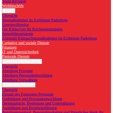
Team Revision
Weihbischöfe
Bauen
Übersicht
Baumaßnahmen im Erzbistum Paderborn
Energieoffensive
Die KlimaApp für Kirchengemeinden
Immobilienstrategie
Zeitstrahl Klimaschutzmaßnahmen im Erzbistum Paderborn
Caritative und soziale Dienste
Finanzen
IT und Datensicherheit
Pastorale Dienste
Personal und Verwaltung
Übersicht
Abteilung Personal
Abteilung Personalentwicklung
Abteilung Verwaltung
Pastorales Personal
Übersicht
Einsatz des Pastoralen Personals
Fortbildung und Personalentwicklung
Dienstaufsicht, Begleitung und Unterstützung
Ausbildung und Berufseinführung
Berufungspastoral, Personalmarketing und Päpstliches Werk für