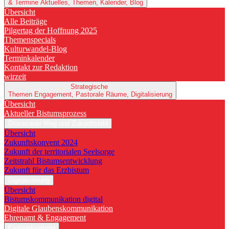
& Termine
Aktuelles, Themen, Kalender, Blog
Übersicht
Alle Beiträge
Pilgertag der Hoffnung 2025
Themenspecials
Kulturwandel-Blog
Terminkalender
Kontakt zur Redaktion
wirzeit
Strategische
Themen
Engagement, Pastorale Räume, Digitalisierung
Übersicht
Aktueller Bistumsprozess
Diözesaner Weg und Zukunftsbild
Übersicht
Zukunftskonvent 2024
Zukunft der territorialen Seelsorge
Zeitstrahl Bistumsentwicklung
Zukunft für das Erzbistum
Digitalisierung
Übersicht
Bistumskommunikation digital
Digitale Glaubenskommunikation
Ehrenamt & Engagement
Evangelisierung