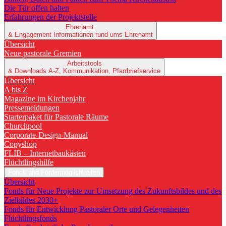
Die Tür offen halten
Erfahrungen der Projektstelle
Ehrenamt
& Engagement
Informationen rund ums Ehrenamt
Übersicht
Neue pastorale Gremien
Arbeitstools
& Downloads
A-Z, Kommunikation, Pfarrbriefservice
Übersicht
A bis Z
Magazine im Kirchenjahr
Pressemeldungen
Starterpaket für Pastorale Räume
Churchpool
Corporate-Design-Manual
Copyshop
FLIB – Internetbaukästen
Flüchtlingshilfe
Fonds und Fördermöglichkeiten
Übersicht
Fonds für Neue Projekte zur Umsetzung des Zukunftsbildes und des
Zielbildes 2030+
Fonds für Entwicklung Pastoraler Orte und Gelegenheiten
Flüchtlingsfonds