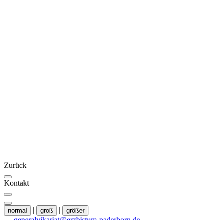
Zurück
Kontakt
|
|
normal
groß
größer
generalvikariat@erzbistum-paderborn.de