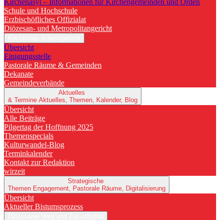
Kirchenasyl – Informationen für Kirchengemeinden und Orden
Schule und Hochschule
Erzbischöfliches Offizialat
Diözesan- und Metropolitangericht
Kirchliches Arbeitsgericht
Übersicht
Einigungsstelle
Pastorale Räume & Gemeinden
Dekanate
Gemeindeverbände
Aktuelles
& Termine
Aktuelles, Themen, Kalender, Blog
Übersicht
Alle Beiträge
Pilgertag der Hoffnung 2025
Themenspecials
Kulturwandel-Blog
Terminkalender
Kontakt zur Redaktion
wirzeit
Strategische
Themen
Engagement, Pastorale Räume, Digitalisierung
Übersicht
Aktueller Bistumsprozess
Diözesaner Weg und Zukunftsbild