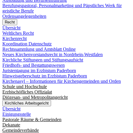
Ausbildung und Berufseinführung
Berufungspastoral, Personalmarketing und Päpstliches Werk für
geistliche Berufe
Ordensangelegenheiten
Recht
Übersicht
Weltliches Recht
Kirchenrecht
Koordination Datenschutz
Rechtssammlung und Amtsblatt Online
Neues Kirchenvorstandsrecht in Nordrhein-Westfalen
Kirchliche Stiftungen und Stiftungsaufsicht
Friedhofs- und Bestattungswesen
Juristentagung im Erzbistum Paderborn
Hinweisgeberschutz im Erzbistum Paderborn
Kirchenasyl – Informationen für Kirchengemeinden und Orden
Schule und Hochschule
Erzbischöfliches Offizialat
Diözesan- und Metropolitangericht
Kirchliches Arbeitsgericht
Übersicht
Einigungsstelle
Pastorale Räume & Gemeinden
Dekanate
Gemeindeverbände