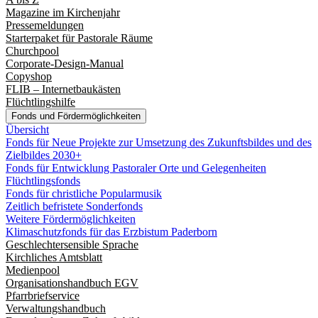
Magazine im Kirchenjahr
Pressemeldungen
Starterpaket für Pastorale Räume
Churchpool
Corporate-Design-Manual
Copyshop
FLIB – Internetbaukästen
Flüchtlingshilfe
Fonds und Fördermöglichkeiten
Übersicht
Fonds für Neue Projekte zur Umsetzung des Zukunftsbildes und des
Zielbildes 2030+
Fonds für Entwicklung Pastoraler Orte und Gelegenheiten
Flüchtlingsfonds
Fonds für christliche Popularmusik
Zeitlich befristete Sonderfonds
Weitere Fördermöglichkeiten
Klimaschutzfonds für das Erzbistum Paderborn
Geschlechtersensible Sprache
Kirchliches Amtsblatt
Medienpool
Organisationshandbuch EGV
Pfarrbriefservice
Verwaltungshandbuch