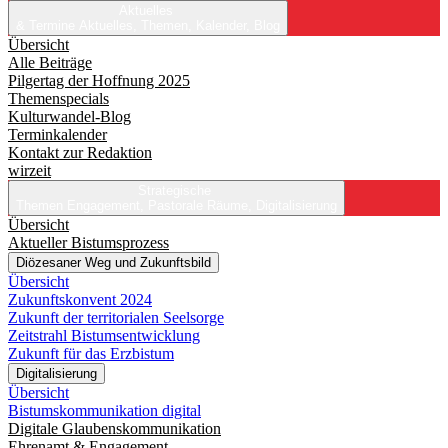
Aktuelles
& Termine
Aktuelles, Themen, Kalender, Blog
Übersicht
Alle Beiträge
Pilgertag der Hoffnung 2025
Themenspecials
Kulturwandel-Blog
Terminkalender
Kontakt zur Redaktion
wirzeit
Strategische
Themen
Engagement, Pastorale Räume, Digitalisierung
Übersicht
Aktueller Bistumsprozess
Diözesaner Weg und Zukunftsbild
Übersicht
Zukunftskonvent 2024
Zukunft der territorialen Seelsorge
Zeitstrahl Bistumsentwicklung
Zukunft für das Erzbistum
Digitalisierung
Übersicht
Bistumskommunikation digital
Digitale Glaubenskommunikation
Ehrenamt & Engagement