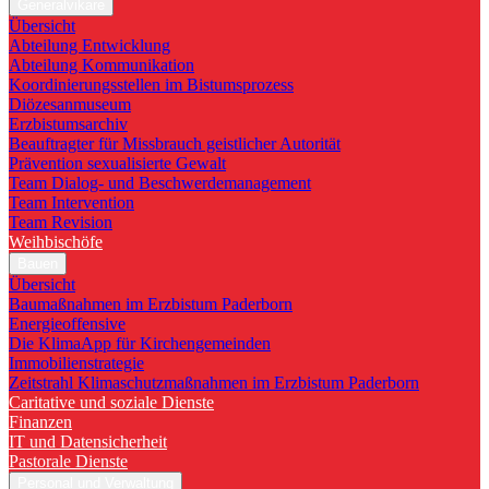
Generalvikare
Übersicht
Abteilung Entwicklung
Abteilung Kommunikation
Koordinierungsstellen im Bistumsprozess
Diözesanmuseum
Erzbistumsarchiv
Beauftragter für Missbrauch geistlicher Autorität
Prävention sexualisierte Gewalt
Team Dialog- und Beschwerdemanagement
Team Intervention
Team Revision
Weihbischöfe
Bauen
Übersicht
Baumaßnahmen im Erzbistum Paderborn
Energieoffensive
Die KlimaApp für Kirchengemeinden
Immobilienstrategie
Zeitstrahl Klimaschutzmaßnahmen im Erzbistum Paderborn
Caritative und soziale Dienste
Finanzen
IT und Datensicherheit
Pastorale Dienste
Personal und Verwaltung