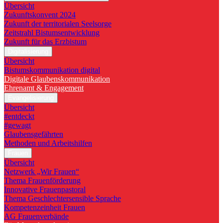
Übersicht
Zukunftskonvent 2024
Zukunft der territorialen Seelsorge
Zeitstrahl Bistumsentwicklung
Zukunft für das Erzbistum
Digitalisierung
Übersicht
Bistumskommunikation digital
Digitale Glaubenskommunikation
Ehrenamt & Engagement
Evangelisierung
Übersicht
#entdeckt
#gewagt
Glaubensgefährten
Methoden und Arbeitshilfen
Frauen
Übersicht
Netzwerk „Wir Frauen“
Thema Frauenförderung
Innovative Frauenpastoral
Thema Geschlechtersensible Sprache
Kompetenzeinheit Frauen
AG Frauenverbände