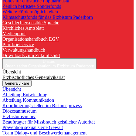
Fonds für christliche Popularmusik
Zeitlich befristete Sonderfonds
Weitere Fördermöglichkeiten
Klimaschutzfonds für das Erzbistum Paderborn
Geschlechtersensible Sprache
Kirchliches Amtsblatt
Medienpool
Organisationshandbuch EGV
Pfarrbriefservice
Verwaltungshandbuch
Downloads zum Zukunftsbild
Unsere
Organisation
Organisation im Erzbistum Paderborn
Übersicht
Erzbischöfliches Generalvikariat
Generalvikare
Übersicht
Abteilung Entwicklung
Abteilung Kommunikation
Koordinierungsstellen im Bistumsprozess
Diözesanmuseum
Erzbistumsarchiv
Beauftragter für Missbrauch geistlicher Autorität
Prävention sexualisierte Gewalt
Team Dialog- und Beschwerdemanagement