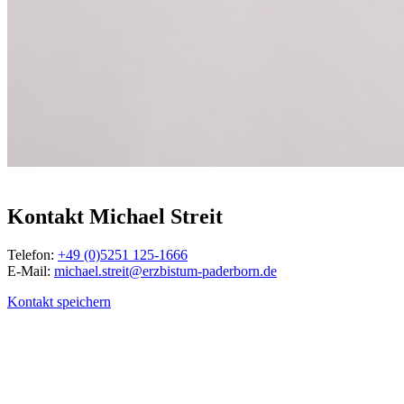
© Besim Mazhiqi / Erzbistum Paderborn
Kontakt
Michael
Streit
Telefon:
+49 (0)5251 125-1666
E-Mail:
michael.streit@erzbistum-paderborn.de
Kontakt speichern