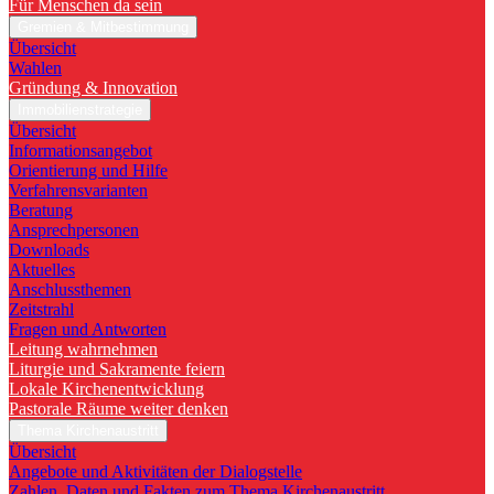
Für Menschen da sein
Gremien & Mitbestimmung
Übersicht
Wahlen
Gründung & Innovation
Immobilienstrategie
Übersicht
Informationsangebot
Orientierung und Hilfe
Verfahrensvarianten
Beratung
Ansprechpersonen
Downloads
Aktuelles
Anschlussthemen
Zeitstrahl
Fragen und Antworten
Leitung wahrnehmen
Liturgie und Sakramente feiern
Lokale Kirchenentwicklung
Pastorale Räume weiter denken
Thema Kirchenaustritt
Übersicht
Angebote und Aktivitäten der Dialogstelle
Zahlen, Daten und Fakten zum Thema Kirchenaustritt