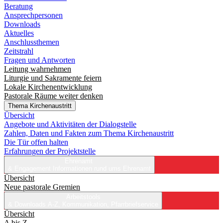
Beratung
Ansprechpersonen
Downloads
Aktuelles
Anschlussthemen
Zeitstrahl
Fragen und Antworten
Leitung wahrnehmen
Liturgie und Sakramente feiern
Lokale Kirchenentwicklung
Pastorale Räume weiter denken
Thema Kirchenaustritt
Übersicht
Angebote und Aktivitäten der Dialogstelle
Zahlen, Daten und Fakten zum Thema Kirchenaustritt
Die Tür offen halten
Erfahrungen der Projektstelle
Ehrenamt
& Engagement
Informationen rund ums Ehrenamt
Übersicht
Neue pastorale Gremien
Arbeitstools
& Downloads
A-Z, Kommunikation, Pfarrbriefservice
Übersicht
A bis Z