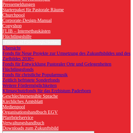
Pressemeldungen
Starterpaket für Pastorale Räume
Churchpool
Corporate-Design-Manual
Copyshop
FLIB – Internetbaukästen
Flüchtlingshilfe
Fonds und Fördermöglichkeiten
Übersicht
Fonds für Neue Projekte zur Umsetzung des Zukunftsbildes und des
Zielbildes 2030+
Fonds für Entwicklung Pastoraler Orte und Gelegenheiten
Flüchtlingsfonds
Fonds für christliche Popularmusik
Zeitlich befristete Sonderfonds
Weitere Fördermöglichkeiten
Klimaschutzfonds für das Erzbistum Paderborn
Geschlechtersensible Sprache
Kirchliches Amtsblatt
Medienpool
Organisationshandbuch EGV
Pfarrbriefservice
Verwaltungshandbuch
Downloads zum Zukunftsbild