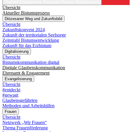
Themen
Engagement, Pastorale Räume, Digitalisierung
Übersicht
Aktueller Bistumsprozess
Diözesaner Weg und Zukunftsbild
Übersicht
Zukunftskonvent 2024
Zukunft der territorialen Seelsorge
Zeitstrahl Bistumsentwicklung
Zukunft für das Erzbistum
Digitalisierung
Übersicht
Bistumskommunikation digital
Digitale Glaubenskommunikation
Ehrenamt & Engagement
Evangelisierung
Übersicht
#entdeckt
#gewagt
Glaubensgefährten
Methoden und Arbeitshilfen
Frauen
Übersicht
Netzwerk „Wir Frauen“
Thema Frauenförderung