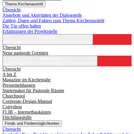
Thema Kirchenaustritt
Übersicht
Angebote und Aktivitäten der Dialogstelle
Zahlen, Daten und Fakten zum Thema Kirchenaustritt
Die Tür offen halten
Erfahrungen der Projektstelle
Ehrenamt
& Engagement
Informationen rund ums Ehrenamt
Übersicht
Neue pastorale Gremien
Arbeitstools
& Downloads
A-Z, Kommunikation, Pfarrbriefservice
Übersicht
A bis Z
Magazine im Kirchenjahr
Pressemeldungen
Starterpaket für Pastorale Räume
Churchpool
Corporate-Design-Manual
Copyshop
FLIB – Internetbaukästen
Flüchtlingshilfe
Fonds und Fördermöglichkeiten
Übersicht