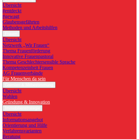
Übersicht
#entdeckt
#gewagt
Glaubensgefährten
Methoden und Arbeitshilfen
Frauen
Übersicht
Netzwerk „Wir Frauen“
Thema Frauenförderung
Innovative Frauenpastoral
Thema Geschlechtersensible Sprache
Kompetenzeinheit Frauen
AG Frauenverbände
Für Menschen da sein
Gremien & Mitbestimmung
Übersicht
Wahlen
Gründung & Innovation
Immobilienstrategie
Übersicht
Informationsangebot
Orientierung und Hilfe
Verfahrensvarianten
Beratung