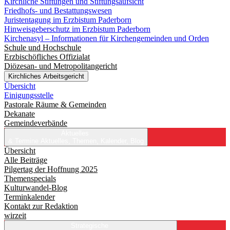
Kirchliche Stiftungen und Stiftungsaufsicht
Friedhofs- und Bestattungswesen
Juristentagung im Erzbistum Paderborn
Hinweisgeberschutz im Erzbistum Paderborn
Kirchenasyl – Informationen für Kirchengemeinden und Orden
Schule und Hochschule
Erzbischöfliches Offizialat
Diözesan- und Metropolitangericht
Kirchliches Arbeitsgericht
Übersicht
Einigungsstelle
Pastorale Räume & Gemeinden
Dekanate
Gemeindeverbände
Aktuelles
& Termine
Aktuelles, Themen, Kalender, Blog
Übersicht
Alle Beiträge
Pilgertag der Hoffnung 2025
Themenspecials
Kulturwandel-Blog
Terminkalender
Kontakt zur Redaktion
wirzeit
Strategische