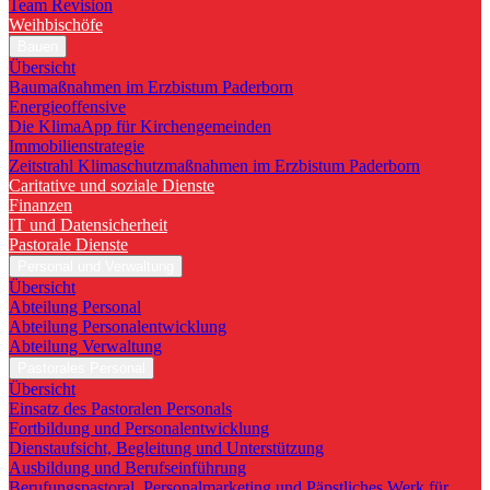
Team Revision
Weihbischöfe
Bauen
Übersicht
Baumaßnahmen im Erzbistum Paderborn
Energieoffensive
Die KlimaApp für Kirchengemeinden
Immobilienstrategie
Zeitstrahl Klimaschutzmaßnahmen im Erzbistum Paderborn
Caritative und soziale Dienste
Finanzen
IT und Datensicherheit
Pastorale Dienste
Personal und Verwaltung
Übersicht
Abteilung Personal
Abteilung Personalentwicklung
Abteilung Verwaltung
Pastorales Personal
Übersicht
Einsatz des Pastoralen Personals
Fortbildung und Personalentwicklung
Dienstaufsicht, Begleitung und Unterstützung
Ausbildung und Berufseinführung
Berufungspastoral, Personalmarketing und Päpstliches Werk für