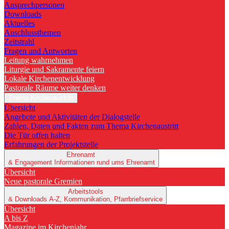
Ansprechpersonen
Downloads
Aktuelles
Anschlussthemen
Zeitstrahl
Fragen und Antworten
Leitung wahrnehmen
Liturgie und Sakramente feiern
Lokale Kirchenentwicklung
Pastorale Räume weiter denken
Thema Kirchenaustritt
Übersicht
Angebote und Aktivitäten der Dialogstelle
Zahlen, Daten und Fakten zum Thema Kirchenaustritt
Die Tür offen halten
Erfahrungen der Projektstelle
Ehrenamt
& Engagement
Informationen rund ums Ehrenamt
Übersicht
Neue pastorale Gremien
Arbeitstools
& Downloads
A-Z, Kommunikation, Pfarrbriefservice
Übersicht
A bis Z
Magazine im Kirchenjahr