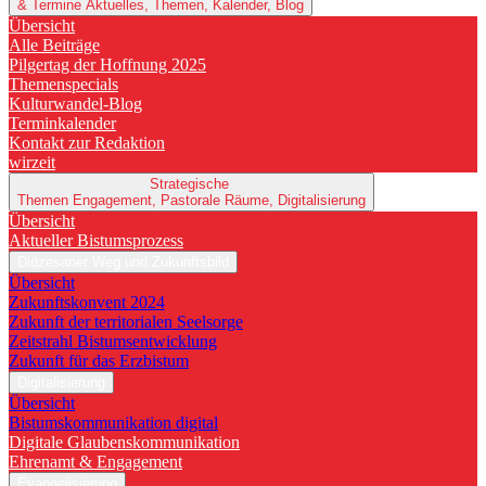
& Termine
Aktuelles, Themen, Kalender, Blog
Übersicht
Alle Beiträge
Pilgertag der Hoffnung 2025
Themenspecials
Kulturwandel-Blog
Terminkalender
Kontakt zur Redaktion
wirzeit
Strategische
Themen
Engagement, Pastorale Räume, Digitalisierung
Übersicht
Aktueller Bistumsprozess
Diözesaner Weg und Zukunftsbild
Übersicht
Zukunftskonvent 2024
Zukunft der territorialen Seelsorge
Zeitstrahl Bistumsentwicklung
Zukunft für das Erzbistum
Digitalisierung
Übersicht
Bistumskommunikation digital
Digitale Glaubenskommunikation
Ehrenamt & Engagement
Evangelisierung