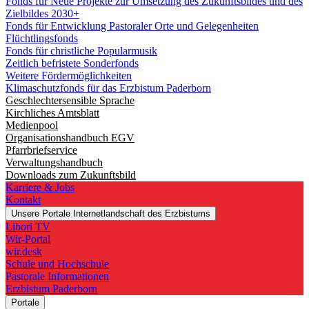
Fonds für Neue Projekte zur Umsetzung des Zukunftsbildes und des
Zielbildes 2030+
Fonds für Entwicklung Pastoraler Orte und Gelegenheiten
Flüchtlingsfonds
Fonds für christliche Popularmusik
Zeitlich befristete Sonderfonds
Weitere Fördermöglichkeiten
Klimaschutzfonds für das Erzbistum Paderborn
Geschlechtersensible Sprache
Kirchliches Amtsblatt
Medienpool
Organisationshandbuch EGV
Pfarrbriefservice
Verwaltungshandbuch
Downloads zum Zukunftsbild
Karriere & Jobs
Kontakt
Unsere Portale
Internetlandschaft des Erzbistums
Libori TV
Wir-Portal
wir.desk
Schule und Hochschule
Pastorale Informationen
Erzbistum Paderborn
Portale