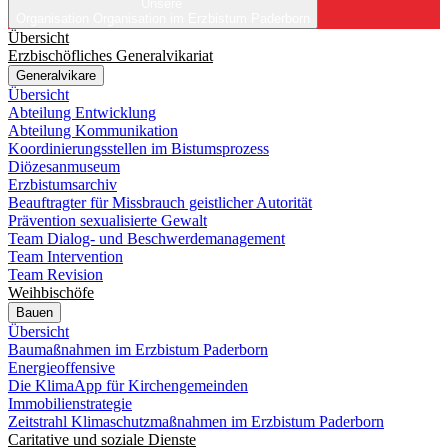
Unsere
Organisation
Organisation im Erzbistum Paderborn
Übersicht
Erzbischöfliches Generalvikariat
Generalvikare
Übersicht
Abteilung Entwicklung
Abteilung Kommunikation
Koordinierungsstellen im Bistumsprozess
Diözesanmuseum
Erzbistumsarchiv
Beauftragter für Missbrauch geistlicher Autorität
Prävention sexualisierte Gewalt
Team Dialog- und Beschwerdemanagement
Team Intervention
Team Revision
Weihbischöfe
Bauen
Übersicht
Baumaßnahmen im Erzbistum Paderborn
Energieoffensive
Die KlimaApp für Kirchengemeinden
Immobilienstrategie
Zeitstrahl Klimaschutzmaßnahmen im Erzbistum Paderborn
Caritative und soziale Dienste