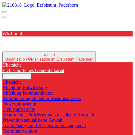
Wir-Portal
Unsere
Organisation
Organisation im Erzbistum Paderborn
Übersicht
Erzbischöfliches Generalvikariat
Generalvikare
Übersicht
Abteilung Entwicklung
Abteilung Kommunikation
Koordinierungsstellen im Bistumsprozess
Diözesanmuseum
Erzbistumsarchiv
Beauftragter für Missbrauch geistlicher Autorität
Prävention sexualisierte Gewalt
Team Dialog- und Beschwerdemanagement
Team Intervention