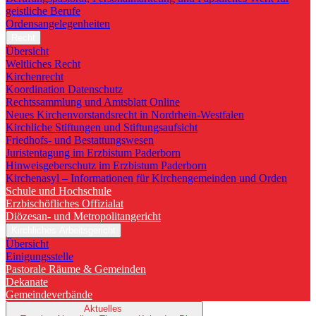
geistliche Berufe
Ordensangelegenheiten
Recht
Übersicht
Weltliches Recht
Kirchenrecht
Koordination Datenschutz
Rechtssammlung und Amtsblatt Online
Neues Kirchenvorstandsrecht in Nordrhein-Westfalen
Kirchliche Stiftungen und Stiftungsaufsicht
Friedhofs- und Bestattungswesen
Juristentagung im Erzbistum Paderborn
Hinweisgeberschutz im Erzbistum Paderborn
Kirchenasyl – Informationen für Kirchengemeinden und Orden
Schule und Hochschule
Erzbischöfliches Offizialat
Diözesan- und Metropolitangericht
Kirchliches Arbeitsgericht
Übersicht
Einigungsstelle
Pastorale Räume & Gemeinden
Dekanate
Gemeindeverbände
Aktuelles