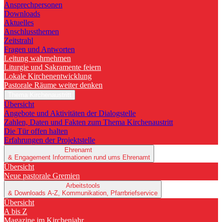
Ansprechpersonen
Downloads
Aktuelles
Anschlussthemen
Zeitstrahl
Fragen und Antworten
Leitung wahrnehmen
Liturgie und Sakramente feiern
Lokale Kirchenentwicklung
Pastorale Räume weiter denken
Thema Kirchenaustritt
Übersicht
Angebote und Aktivitäten der Dialogstelle
Zahlen, Daten und Fakten zum Thema Kirchenaustritt
Die Tür offen halten
Erfahrungen der Projektstelle
Ehrenamt
& Engagement
Informationen rund ums Ehrenamt
Übersicht
Neue pastorale Gremien
Arbeitstools
& Downloads
A-Z, Kommunikation, Pfarrbriefservice
Übersicht
A bis Z
Magazine im Kirchenjahr