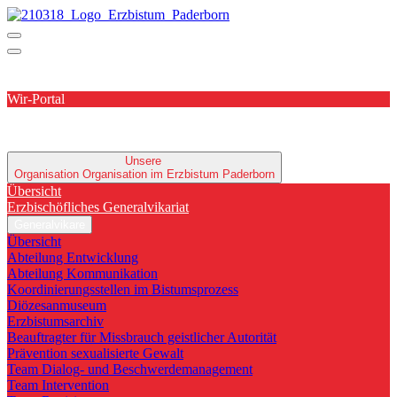
Wir-Portal
Unsere
Organisation
Organisation im Erzbistum Paderborn
Übersicht
Erzbischöfliches Generalvikariat
Generalvikare
Übersicht
Abteilung Entwicklung
Abteilung Kommunikation
Koordinierungsstellen im Bistumsprozess
Diözesanmuseum
Erzbistumsarchiv
Beauftragter für Missbrauch geistlicher Autorität
Prävention sexualisierte Gewalt
Team Dialog- und Beschwerdemanagement
Team Intervention