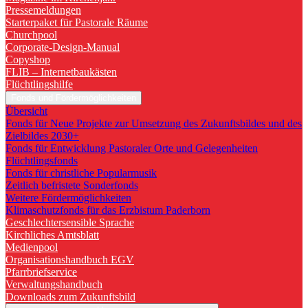
Pressemeldungen
Starterpaket für Pastorale Räume
Churchpool
Corporate-Design-Manual
Copyshop
FLIB – Internetbaukästen
Flüchtlingshilfe
Fonds und Fördermöglichkeiten
Übersicht
Fonds für Neue Projekte zur Umsetzung des Zukunftsbildes und des
Zielbildes 2030+
Fonds für Entwicklung Pastoraler Orte und Gelegenheiten
Flüchtlingsfonds
Fonds für christliche Popularmusik
Zeitlich befristete Sonderfonds
Weitere Fördermöglichkeiten
Klimaschutzfonds für das Erzbistum Paderborn
Geschlechtersensible Sprache
Kirchliches Amtsblatt
Medienpool
Organisationshandbuch EGV
Pfarrbriefservice
Verwaltungshandbuch
Downloads zum Zukunftsbild