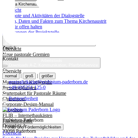
Thema Kirchenaustritt
Übersicht
Angebote und Aktivitäten der Dialogstelle
Zahlen, Daten und Fakten zum Thema Kirchenaustritt
Die Tür offen halten
Erfahrungen der Projektstelle
Ehrenamt
& Engagement
Informationen rund ums Ehrenamt
Zurück
Übersicht
Neue pastorale Gremien
Kontakt
Arbeitstools
& Downloads
A-Z, Kommunikation, Pfarrbriefservice
Übersicht
|
|
normal
groß
größer
A bis Z
generalvikariat@erzbistum-paderborn.de
Magazine im Kirchenjahr
+49 (0)5251 125-0
Pressemeldungen
Starterpaket für Pastorale Räume
Barrierefreiheit
Churchpool
Corporate-Design-Manual
Copyshop
FLIB – Internetbaukästen
Erzbistum Paderborn
Flüchtlingshilfe
Domplatz 3
Fonds und Fördermöglichkeiten
33098 Paderborn
Übersicht