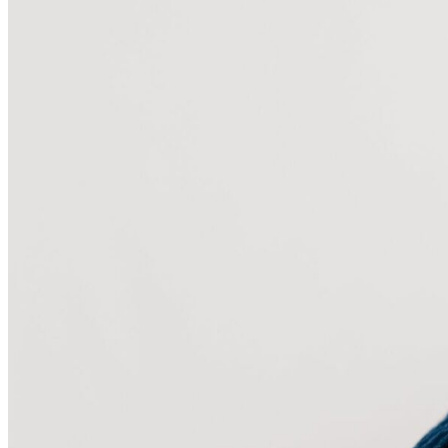
Kirchliche Stiftungen und Stiftungsaufsicht
Friedhofs- und Bestattungswesen
Juristentagung im Erzbistum Paderborn
Hinweisgeberschutz im Erzbistum Paderborn
Kirchenasyl – Informationen für Kirchengemeinden und Orden
Schule und Hochschule
Erzbischöfliches Offizialat
Diözesan- und Metropolitangericht
Kirchliches Arbeitsgericht
Übersicht
Einigungsstelle
Pastorale Räume & Gemeinden
Dekanate
Gemeindeverbände
Aktuelles
& Termine
Aktuelles, Themen, Kalender, Blog
Übersicht
Alle Beiträge
Pilgertag der Hoffnung 2025
Themenspecials
Kulturwandel-Blog
Terminkalender
Kontakt zur Redaktion
wirzeit
Strategische