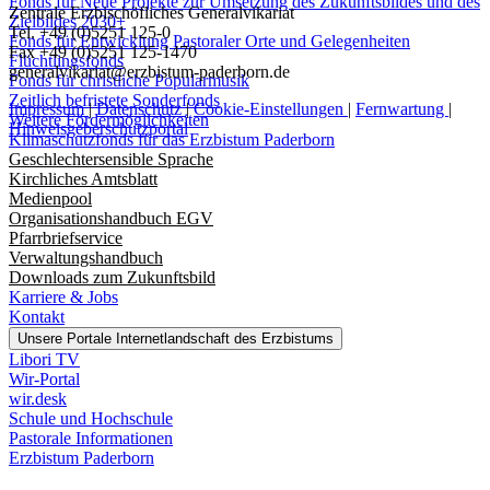
Fonds für Neue Projekte zur Umsetzung des Zukunftsbildes und des
Zentrale Erzbischöfliches Generalvikariat
Zielbildes 2030+
Tel. +49 (0)5251 125-0
Fonds für Entwicklung Pastoraler Orte und Gelegenheiten
Fax +49 (0)5251 125-1470
Flüchtlingsfonds
generalvikariat@erzbistum-paderborn.de
Fonds für christliche Popularmusik
Zeitlich befristete Sonderfonds
Impressum
|
Datenschutz
|
Cookie-Einstellungen
|
Fernwartung
|
Weitere Fördermöglichkeiten
Hinweisgeberschutzportal
Klimaschutzfonds für das Erzbistum Paderborn
Geschlechtersensible Sprache
Kirchliches Amtsblatt
Medienpool
Organisationshandbuch EGV
Pfarrbriefservice
Verwaltungshandbuch
Downloads zum Zukunftsbild
Karriere & Jobs
Kontakt
Unsere Portale
Internetlandschaft des Erzbistums
Libori TV
Wir-Portal
wir.desk
Schule und Hochschule
Pastorale Informationen
Erzbistum Paderborn