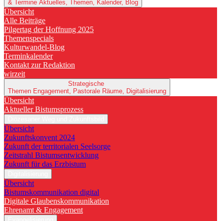
& Termine
Aktuelles, Themen, Kalender, Blog
Übersicht
Alle Beiträge
Pilgertag der Hoffnung 2025
Themenspecials
Kulturwandel-Blog
Terminkalender
Kontakt zur Redaktion
wirzeit
Strategische
Themen
Engagement, Pastorale Räume, Digitalisierung
Übersicht
Aktueller Bistumsprozess
Diözesaner Weg und Zukunftsbild
Übersicht
Zukunftskonvent 2024
Zukunft der territorialen Seelsorge
Zeitstrahl Bistumsentwicklung
Zukunft für das Erzbistum
Digitalisierung
Übersicht
Bistumskommunikation digital
Digitale Glaubenskommunikation
Ehrenamt & Engagement
Evangelisierung