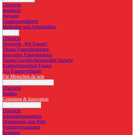
Übersicht
#entdeckt
#gewagt
Glaubensgefährten
Methoden und Arbeitshilfen
Frauen
Übersicht
Netzwerk „Wir Frauen“
Thema Frauenförderung
Innovative Frauenpastoral
Thema Geschlechtersensible Sprache
Kompetenzeinheit Frauen
AG Frauenverbände
Für Menschen da sein
Gremien & Mitbestimmung
Übersicht
Wahlen
Gründung & Innovation
Immobilienstrategie
Übersicht
Informationsangebot
Orientierung und Hilfe
Verfahrensvarianten
Beratung