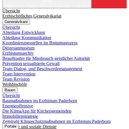
Unsere
Organisation
Organisation im Erzbistum Paderborn
Übersicht
Erzbischöfliches Generalvikariat
Generalvikare
Übersicht
Abteilung Entwicklung
Abteilung Kommunikation
Koordinierungsstellen im Bistumsprozess
Diözesanmuseum
Erzbistumsarchiv
Beauftragter für Missbrauch geistlicher Autorität
Prävention sexualisierte Gewalt
Team Dialog- und Beschwerdemanagement
Team Intervention
Team Revision
Weihbischöfe
Bauen
Übersicht
Baumaßnahmen im Erzbistum Paderborn
Energieoffensive
Die KlimaApp für Kirchengemeinden
Immobilienstrategie
Zeitstrahl Klimaschutzmaßnahmen im Erzbistum Paderborn
Caritative und soziale Dienste
Portale