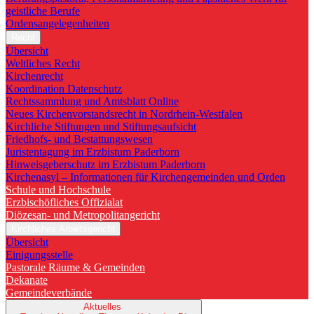
geistliche Berufe
Ordensangelegenheiten
Recht
Übersicht
Weltliches Recht
Kirchenrecht
Koordination Datenschutz
Rechtssammlung und Amtsblatt Online
Neues Kirchenvorstandsrecht in Nordrhein-Westfalen
Kirchliche Stiftungen und Stiftungsaufsicht
Friedhofs- und Bestattungswesen
Juristentagung im Erzbistum Paderborn
Hinweisgeberschutz im Erzbistum Paderborn
Kirchenasyl – Informationen für Kirchengemeinden und Orden
Schule und Hochschule
Erzbischöfliches Offizialat
Diözesan- und Metropolitangericht
Kirchliches Arbeitsgericht
Übersicht
Einigungsstelle
Pastorale Räume & Gemeinden
Dekanate
Gemeindeverbände
Aktuelles