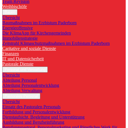
Team Revision
Weihbischöfe
Bauen
Übersicht
Baumaßnahmen im Erzbistum Paderborn
Energieoffensive
Die KlimaApp für Kirchengemeinden
Immobilienstrategie
Zeitstrahl Klimaschutzmaßnahmen im Erzbistum Paderborn
Caritative und soziale Dienste
Finanzen
IT und Datensicherheit
Pastorale Dienste
Personal und Verwaltung
Übersicht
Abteilung Personal
Abteilung Personalentwicklung
Abteilung Verwaltung
Pastorales Personal
Übersicht
Einsatz des Pastoralen Personals
Fortbildung und Personalentwicklung
Dienstaufsicht, Begleitung und Unterstützung
Ausbildung und Berufseinführung
Berufungspastoral, Personalmarketing und Päpstliches Werk für