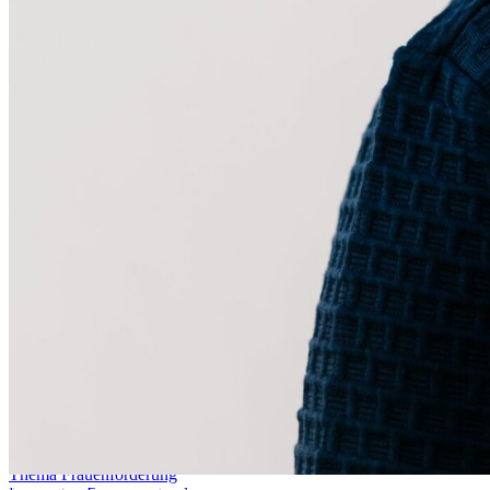
Themen
Engagement, Pastorale Räume, Digitalisierung
Übersicht
Aktueller Bistumsprozess
Diözesaner Weg und Zukunftsbild
Übersicht
Zukunftskonvent 2024
Zukunft der territorialen Seelsorge
Zeitstrahl Bistumsentwicklung
Zukunft für das Erzbistum
Digitalisierung
Übersicht
Bistumskommunikation digital
Digitale Glaubenskommunikation
Ehrenamt & Engagement
Evangelisierung
Übersicht
#entdeckt
#gewagt
Glaubensgefährten
Methoden und Arbeitshilfen
Frauen
Übersicht
Netzwerk „Wir Frauen“
Thema Frauenförderung
© Besim Mazhiqi / Erzbistum Paderborn