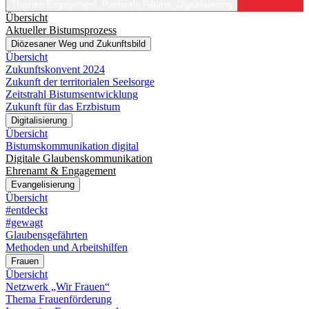
Themen
Engagement, Pastorale Räume, Digitalisierung
Übersicht
Aktueller Bistumsprozess
Diözesaner Weg und Zukunftsbild
Übersicht
Zukunftskonvent 2024
Zukunft der territorialen Seelsorge
Zeitstrahl Bistumsentwicklung
Zukunft für das Erzbistum
Digitalisierung
Übersicht
Bistumskommunikation digital
Digitale Glaubenskommunikation
Ehrenamt & Engagement
Evangelisierung
Übersicht
#entdeckt
#gewagt
Glaubensgefährten
Methoden und Arbeitshilfen
Frauen
Übersicht
Netzwerk „Wir Frauen“
Thema Frauenförderung