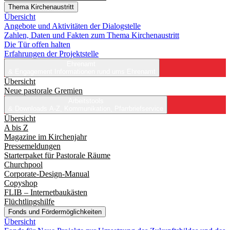
Thema Kirchenaustritt
Übersicht
Angebote und Aktivitäten der Dialogstelle
Zahlen, Daten und Fakten zum Thema Kirchenaustritt
Die Tür offen halten
Erfahrungen der Projektstelle
Ehrenamt
& Engagement
Informationen rund ums Ehrenamt
Übersicht
Neue pastorale Gremien
Arbeitstools
& Downloads
A-Z, Kommunikation, Pfarrbriefservice
Übersicht
A bis Z
Magazine im Kirchenjahr
Pressemeldungen
Starterpaket für Pastorale Räume
Churchpool
Corporate-Design-Manual
Copyshop
FLIB – Internetbaukästen
Flüchtlingshilfe
Fonds und Fördermöglichkeiten
Übersicht