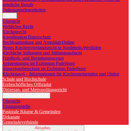
geistliche Berufe
Ordensangelegenheiten
Recht
Übersicht
Weltliches Recht
Kirchenrecht
Koordination Datenschutz
Rechtssammlung und Amtsblatt Online
Neues Kirchenvorstandsrecht in Nordrhein-Westfalen
Kirchliche Stiftungen und Stiftungsaufsicht
Friedhofs- und Bestattungswesen
Juristentagung im Erzbistum Paderborn
Hinweisgeberschutz im Erzbistum Paderborn
Kirchenasyl – Informationen für Kirchengemeinden und Orden
Schule und Hochschule
Erzbischöfliches Offizialat
Diözesan- und Metropolitangericht
Kirchliches Arbeitsgericht
Übersicht
Einigungsstelle
Pastorale Räume & Gemeinden
Dekanate
Gemeindeverbände
Aktuelles