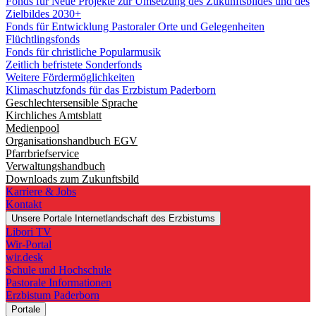
Fonds für Neue Projekte zur Umsetzung des Zukunftsbildes und des
Zielbildes 2030+
Fonds für Entwicklung Pastoraler Orte und Gelegenheiten
Flüchtlingsfonds
Fonds für christliche Popularmusik
Zeitlich befristete Sonderfonds
Weitere Fördermöglichkeiten
Klimaschutzfonds für das Erzbistum Paderborn
Geschlechtersensible Sprache
Kirchliches Amtsblatt
Medienpool
Organisationshandbuch EGV
Pfarrbriefservice
Verwaltungshandbuch
Downloads zum Zukunftsbild
Karriere & Jobs
Kontakt
Unsere Portale
Internetlandschaft des Erzbistums
Libori TV
Wir-Portal
wir.desk
Schule und Hochschule
Pastorale Informationen
Erzbistum Paderborn
Portale