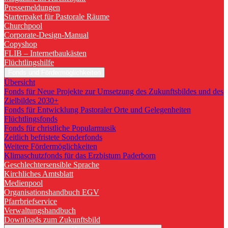
Pressemeldungen
Starterpaket für Pastorale Räume
Churchpool
Corporate-Design-Manual
Copyshop
FLIB – Internetbaukästen
Flüchtlingshilfe
Fonds und Fördermöglichkeiten
Übersicht
Fonds für Neue Projekte zur Umsetzung des Zukunftsbildes und des
Zielbildes 2030+
Fonds für Entwicklung Pastoraler Orte und Gelegenheiten
Flüchtlingsfonds
Fonds für christliche Popularmusik
Zeitlich befristete Sonderfonds
Weitere Fördermöglichkeiten
Klimaschutzfonds für das Erzbistum Paderborn
Geschlechtersensible Sprache
Kirchliches Amtsblatt
Medienpool
Organisationshandbuch EGV
Pfarrbriefservice
Verwaltungshandbuch
Downloads zum Zukunftsbild