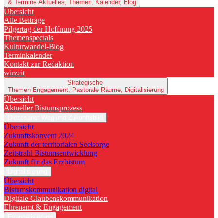
& Termine
Aktuelles, Themen, Kalender, Blog
Übersicht
Alle Beiträge
Pilgertag der Hoffnung 2025
Themenspecials
Kulturwandel-Blog
Terminkalender
Kontakt zur Redaktion
wirzeit
Strategische
Themen
Engagement, Pastorale Räume, Digitalisierung
Übersicht
Aktueller Bistumsprozess
Diözesaner Weg und Zukunftsbild
Übersicht
Zukunftskonvent 2024
Zukunft der territorialen Seelsorge
Zeitstrahl Bistumsentwicklung
Zukunft für das Erzbistum
Digitalisierung
Übersicht
Bistumskommunikation digital
Digitale Glaubenskommunikation
Ehrenamt & Engagement
Evangelisierung