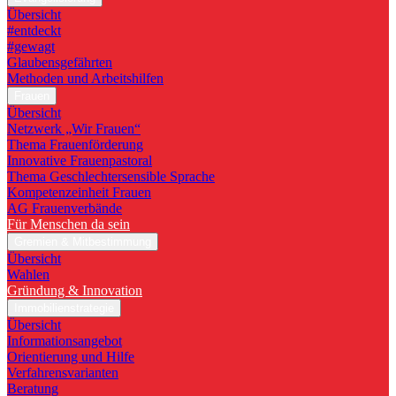
Übersicht
#entdeckt
#gewagt
Glaubensgefährten
Methoden und Arbeitshilfen
Frauen
Übersicht
Netzwerk „Wir Frauen“
Thema Frauenförderung
Innovative Frauenpastoral
Thema Geschlechtersensible Sprache
Kompetenzeinheit Frauen
AG Frauenverbände
Für Menschen da sein
Gremien & Mitbestimmung
Übersicht
Wahlen
Gründung & Innovation
Immobilienstrategie
Übersicht
Informationsangebot
Orientierung und Hilfe
Verfahrensvarianten
Beratung