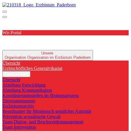
Wir-Portal
Unsere
Organisation
Organisation im Erzbistum Paderborn
Übersicht
Erzbischöfliches Generalvikariat
Generalvikare
Übersicht
Abteilung Entwicklung
Abteilung Kommunikation
Koordinierungsstellen im Bistumsprozess
Diözesanmuseum
Erzbistumsarchiv
Beauftragter für Missbrauch geistlicher Autorität
Prävention sexualisierte Gewalt
Team Dialog- und Beschwerdemanagement
Team Intervention