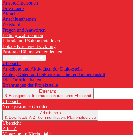
Ansprechpersonen
Downloads
Aktuelles
Anschlussthemen
Zeitstrahl
Fragen und Antworten
Leitung wahrnehmen
Liturgie und Sakramente feiern
Lokale Kirchenentwicklung
Pastorale Räume weiter denken
Thema Kirchenaustritt
Übersicht
Angebote und Aktivitäten der Dialogstelle
Zahlen, Daten und Fakten zum Thema Kirchenaustritt
Die Tür offen halten
Erfahrungen der Projektstelle
Ehrenamt
& Engagement
Informationen rund ums Ehrenamt
Übersicht
Neue pastorale Gremien
Arbeitstools
& Downloads
A-Z, Kommunikation, Pfarrbriefservice
Übersicht
A bis Z
Magazine im Kirchenjahr