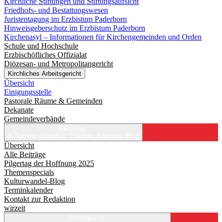
Kirchliche Stiftungen und Stiftungsaufsicht
Friedhofs- und Bestattungswesen
Juristentagung im Erzbistum Paderborn
Hinweisgeberschutz im Erzbistum Paderborn
Kirchenasyl – Informationen für Kirchengemeinden und Orden
Schule und Hochschule
Erzbischöfliches Offizialat
Diözesan- und Metropolitangericht
Kirchliches Arbeitsgericht
Übersicht
Einigungsstelle
Pastorale Räume & Gemeinden
Dekanate
Gemeindeverbände
Aktuelles
& Termine
Aktuelles, Themen, Kalender, Blog
Übersicht
Alle Beiträge
Pilgertag der Hoffnung 2025
Themenspecials
Kulturwandel-Blog
Terminkalender
Kontakt zur Redaktion
wirzeit
Strategische