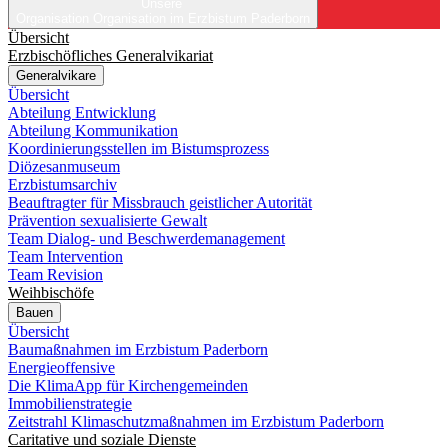
Unsere
Organisation
Organisation im Erzbistum Paderborn
Übersicht
Erzbischöfliches Generalvikariat
Generalvikare
Übersicht
Abteilung Entwicklung
Abteilung Kommunikation
Koordinierungsstellen im Bistumsprozess
Diözesanmuseum
Erzbistumsarchiv
Beauftragter für Missbrauch geistlicher Autorität
Prävention sexualisierte Gewalt
Team Dialog- und Beschwerdemanagement
Team Intervention
Team Revision
Weihbischöfe
Bauen
Übersicht
Baumaßnahmen im Erzbistum Paderborn
Energieoffensive
Die KlimaApp für Kirchengemeinden
Immobilienstrategie
Zeitstrahl Klimaschutzmaßnahmen im Erzbistum Paderborn
Caritative und soziale Dienste