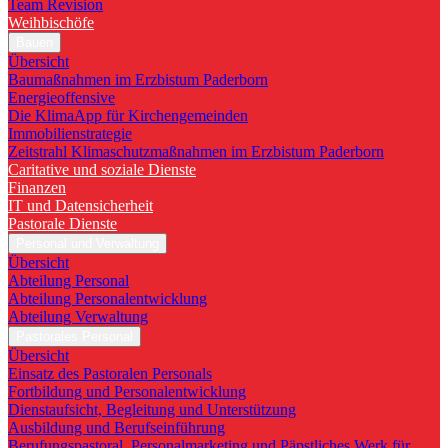
Team Revision
Weihbischöfe
Bauen
Übersicht
Baumaßnahmen im Erzbistum Paderborn
Energieoffensive
Die KlimaApp für Kirchengemeinden
Immobilienstrategie
Zeitstrahl Klimaschutzmaßnahmen im Erzbistum Paderborn
Caritative und soziale Dienste
Finanzen
IT und Datensicherheit
Pastorale Dienste
Personal und Verwaltung
Übersicht
Abteilung Personal
Abteilung Personalentwicklung
Abteilung Verwaltung
Pastorales Personal
Übersicht
Einsatz des Pastoralen Personals
Fortbildung und Personalentwicklung
Dienstaufsicht, Begleitung und Unterstützung
Ausbildung und Berufseinführung
Berufungspastoral, Personalmarketing und Päpstliches Werk für